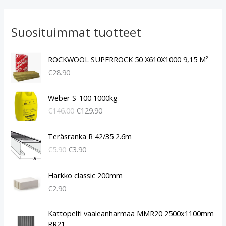
Suosituimmat tuotteet
ROCKWOOL SUPERROCK 50 X610X1000 9,15 M²
€
28.90
A
N
Weber S-100 1000kg
l
y
€
146.00
€
129.90
k
k
u
y
A
N
p
i
Teräsranka R 42/35 2.6m
l
y
e
n
€
5.90
€
3.90
k
k
r
e
u
y
ä
n
p
i
Harkko classic 200mm
i
h
e
n
€
2.90
n
i
r
e
e
n
ä
n
A
N
n
t
Kattopelti vaaleanharmaa MMR20 2500x1100mm
i
h
l
y
h
a
RR21