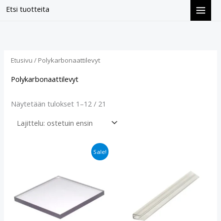
Siirry
Etsi tuotteita
sisältöön
Suosituimmat
ensin
Etusivu
/ Polykarbonaattilevyt
Polykarbonaattilevyt
Näytetään tulokset 1–12 / 21
Alkuperäinen
Nykyinen
Sale!
hinta
hinta
oli:
on:
€58.90.
€47.90.