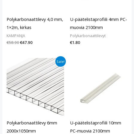
Polykarbonaattilevy 4,0 mm,
U-päätelistaprofiili 4mm PC-
1×2m, kirkas
muovia 2100mm
KAMPANJA
Polykarbonaattilevyt
€
58.90
€
47.90
€
1.80
Alkuperäinen
Nykyinen
Sale!
hinta
hinta
oli:
on:
€16.90.
€13.90.
Polykarbonaattilevy 6mm
U-päätelistaprofiili 10mm
2000x1050mm
PC-muovia 2100mm