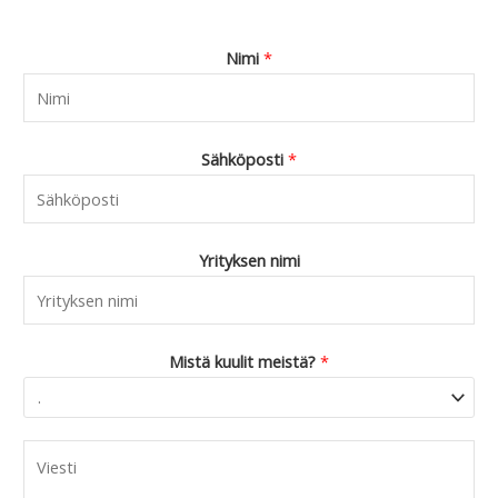
4
.
9
Nimi
*
0
.
Sähköposti
*
Yrityksen nimi
Mistä kuulit meistä?
*
C
o