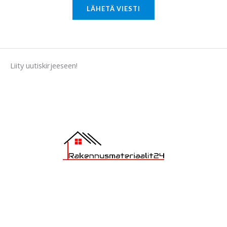
M
LÄHETÄ VIESTI
e
s
s
a
Liity uutiskirjeeseen!
g
e
*