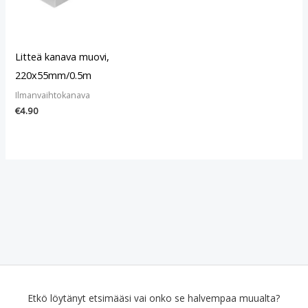
Litteä kanava muovi,
220x55mm/0.5m
Ilmanvaihtokanava
€
4.90
Etkö löytänyt etsimääsi vai onko se halvempaa muualta?