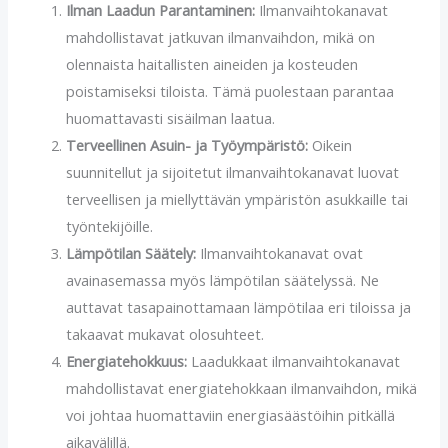
Ilman Laadun Parantaminen:
Ilmanvaihtokanavat
mahdollistavat jatkuvan ilmanvaihdon, mikä on
olennaista haitallisten aineiden ja kosteuden
poistamiseksi tiloista. Tämä puolestaan parantaa
huomattavasti sisäilman laatua.
Terveellinen Asuin- ja Työympäristö:
Oikein
suunnitellut ja sijoitetut ilmanvaihtokanavat luovat
terveellisen ja miellyttävän ympäristön asukkaille tai
työntekijöille.
Lämpötilan Säätely:
Ilmanvaihtokanavat ovat
avainasemassa myös lämpötilan säätelyssä. Ne
auttavat tasapainottamaan lämpötilaa eri tiloissa ja
takaavat mukavat olosuhteet.
Energiatehokkuus:
Laadukkaat ilmanvaihtokanavat
mahdollistavat energiatehokkaan ilmanvaihdon, mikä
voi johtaa huomattaviin energiasäästöihin pitkällä
aikavälillä.