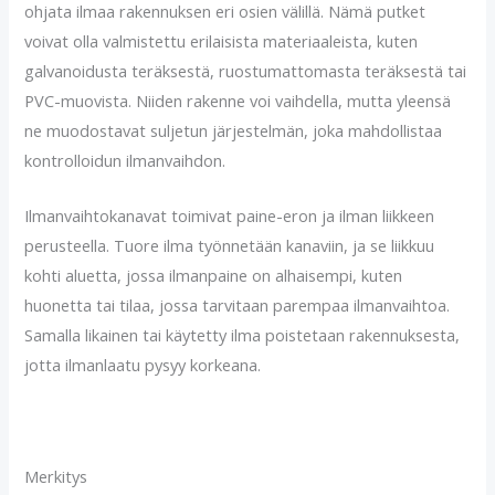
ohjata ilmaa rakennuksen eri osien välillä. Nämä putket
voivat olla valmistettu erilaisista materiaaleista, kuten
galvanoidusta teräksestä, ruostumattomasta teräksestä tai
PVC-muovista. Niiden rakenne voi vaihdella, mutta yleensä
ne muodostavat suljetun järjestelmän, joka mahdollistaa
kontrolloidun ilmanvaihdon.
Ilmanvaihtokanavat toimivat paine-eron ja ilman liikkeen
perusteella. Tuore ilma työnnetään kanaviin, ja se liikkuu
kohti aluetta, jossa ilmanpaine on alhaisempi, kuten
huonetta tai tilaa, jossa tarvitaan parempaa ilmanvaihtoa.
Samalla likainen tai käytetty ilma poistetaan rakennuksesta,
jotta ilmanlaatu pysyy korkeana.
Merkitys