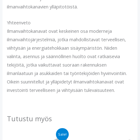
ilmanvaihtokanavien ylläpitotöistä.
Yhteenveto
Ilmanvaihtokanavat ovat keskeinen osa moderneja
ilmanvaihtojärjestelmiä, jotka mahdollistavat terveellisen,
viihtyisän ja energiatehokkaan sisäympäristön. Niiden
valinta, asennus ja säännöllinen huolto ovat ratkaisevia
tekijöitä, jotka vaikuttavat suoraan rakennuksen
ilmanlaatuun ja asukkaiden tai työntekijöiden hyvinvointiin.
Oikein suunnitellut ja ylläpidetyt ilmanvaihtokanavat ovat
investointi terveelliseen ja viihtyisään tulevaisuuteen.
Tutustu myös
Alkuperäinen
Nykyinen
Sale!
hinta
hinta