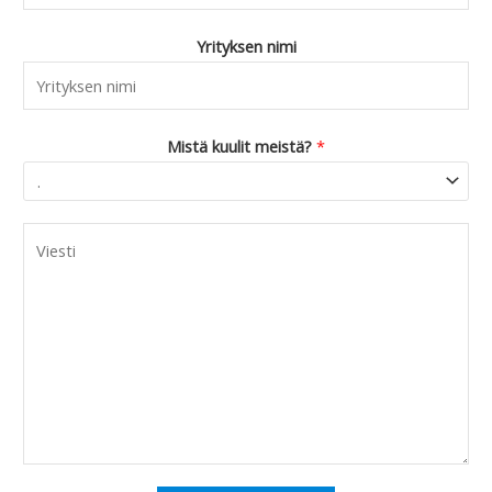
Yrityksen nimi
Mistä kuulit meistä?
*
C
o
m
m
e
n
t
o
r