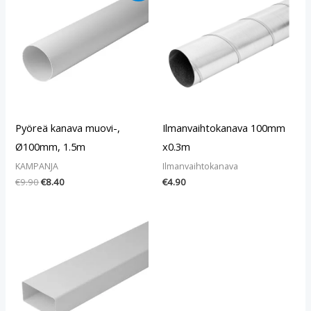
oli:
on:
€9.90.
€8.40.
Pyöreä kanava muovi-,
Ilmanvaihtokanava 100mm
Ø100mm, 1.5m
x0.3m
KAMPANJA
Ilmanvaihtokanava
€
9.90
€
8.40
€
4.90