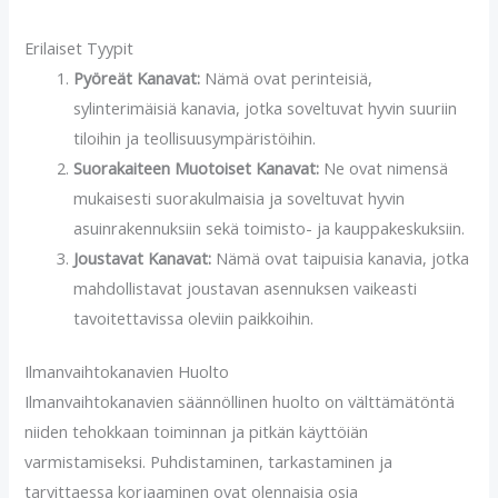
Erilaiset Tyypit
Pyöreät Kanavat:
Nämä ovat perinteisiä,
sylinterimäisiä kanavia, jotka soveltuvat hyvin suuriin
tiloihin ja teollisuusympäristöihin.
Suorakaiteen Muotoiset Kanavat:
Ne ovat nimensä
mukaisesti suorakulmaisia ja soveltuvat hyvin
asuinrakennuksiin sekä toimisto- ja kauppakeskuksiin.
Joustavat Kanavat:
Nämä ovat taipuisia kanavia, jotka
mahdollistavat joustavan asennuksen vaikeasti
tavoitettavissa oleviin paikkoihin.
Ilmanvaihtokanavien Huolto
Ilmanvaihtokanavien säännöllinen huolto on välttämätöntä
niiden tehokkaan toiminnan ja pitkän käyttöiän
varmistamiseksi. Puhdistaminen, tarkastaminen ja
tarvittaessa korjaaminen ovat olennaisia osia