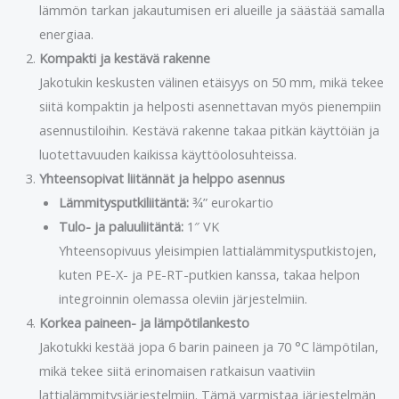
lämmön tarkan jakautumisen eri alueille ja säästää samalla
energiaa.
Kompakti ja kestävä rakenne
Jakotukin keskusten välinen etäisyys on 50 mm, mikä tekee
siitä kompaktin ja helposti asennettavan myös pienempiin
asennustiloihin. Kestävä rakenne takaa pitkän käyttöiän ja
luotettavuuden kaikissa käyttöolosuhteissa.
Yhteensopivat liitännät ja helppo asennus
Lämmitysputkiliitäntä:
¾” eurokartio
Tulo- ja paluuliitäntä:
1″ VK
Yhteensopivuus yleisimpien lattialämmitysputkistojen,
kuten PE-X- ja PE-RT-putkien kanssa, takaa helpon
integroinnin olemassa oleviin järjestelmiin.
Korkea paineen- ja lämpötilankesto
Jakotukki kestää jopa 6 barin paineen ja 70 °C lämpötilan,
mikä tekee siitä erinomaisen ratkaisun vaativiin
lattialämmitysjärjestelmiin. Tämä varmistaa järjestelmän