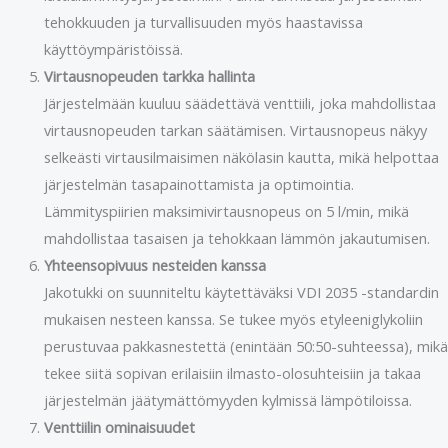
tehokkuuden ja turvallisuuden myös haastavissa
käyttöympäristöissä.
Virtausnopeuden tarkka hallinta
Järjestelmään kuuluu säädettävä venttiili, joka mahdollistaa
virtausnopeuden tarkan säätämisen. Virtausnopeus näkyy
selkeästi virtausilmaisimen näkölasin kautta, mikä helpottaa
järjestelmän tasapainottamista ja optimointia.
Lämmityspiirien maksimivirtausnopeus on 5 l/min, mikä
mahdollistaa tasaisen ja tehokkaan lämmön jakautumisen.
Yhteensopivuus nesteiden kanssa
Jakotukki on suunniteltu käytettäväksi VDI 2035 -standardin
mukaisen nesteen kanssa. Se tukee myös etyleeniglykoliin
perustuvaa pakkasnestettä (enintään 50:50-suhteessa), mikä
tekee siitä sopivan erilaisiin ilmasto-olosuhteisiin ja takaa
järjestelmän jäätymättömyyden kylmissä lämpötiloissa.
Venttiilin ominaisuudet