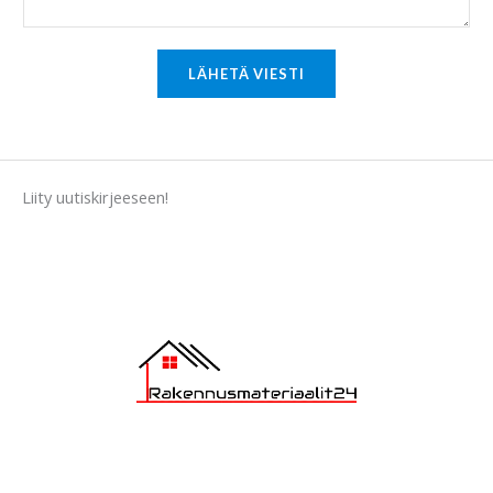
o
r
M
LÄHETÄ VIESTI
e
s
s
a
Liity uutiskirjeeseen!
g
e
*