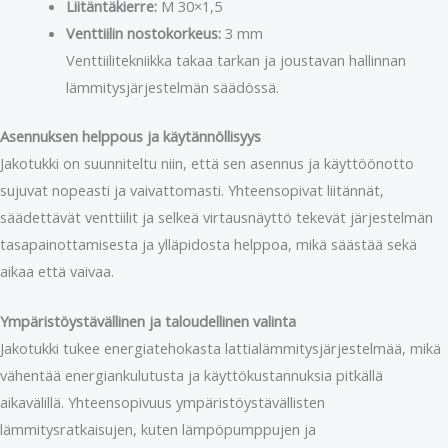
Liitäntäkierre:
M 30×1,5
Venttiilin nostokorkeus:
3 mm
Venttiilitekniikka takaa tarkan ja joustavan hallinnan
lämmitysjärjestelmän säädössä.
Asennuksen helppous ja käytännöllisyys
Jakotukki on suunniteltu niin, että sen asennus ja käyttöönotto
sujuvat nopeasti ja vaivattomasti. Yhteensopivat liitännät,
säädettävät venttiilit ja selkeä virtausnäyttö tekevät järjestelmän
tasapainottamisesta ja ylläpidosta helppoa, mikä säästää sekä
aikaa että vaivaa.
Ympäristöystävällinen ja taloudellinen valinta
Jakotukki tukee energiatehokasta lattialämmitysjärjestelmää, mikä
vähentää energiankulutusta ja käyttökustannuksia pitkällä
aikavälillä. Yhteensopivuus ympäristöystävällisten
lämmitysratkaisujen, kuten lämpöpumppujen ja