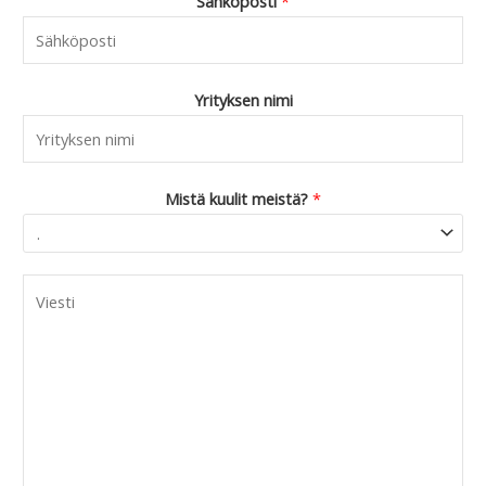
Sähköposti
*
Yrityksen nimi
Mistä kuulit meistä?
*
C
o
m
m
e
n
t