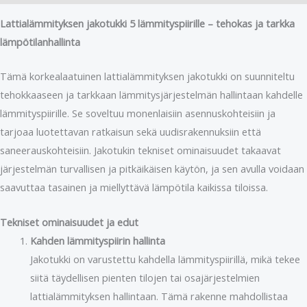
Lattialämmityksen jakotukki 5 lämmityspiirille – tehokas ja tarkka
lämpötilanhallinta
Tämä korkealaatuinen lattialämmityksen jakotukki on suunniteltu
tehokkaaseen ja tarkkaan lämmitysjärjestelmän hallintaan kahdelle
lämmityspiirille. Se soveltuu monenlaisiin asennuskohteisiin ja
tarjoaa luotettavan ratkaisun sekä uudisrakennuksiin että
saneerauskohteisiin. Jakotukin tekniset ominaisuudet takaavat
järjestelmän turvallisen ja pitkäikäisen käytön, ja sen avulla voidaan
saavuttaa tasainen ja miellyttävä lämpötila kaikissa tiloissa.
Tekniset ominaisuudet ja edut
Kahden lämmityspiirin hallinta
Jakotukki on varustettu kahdella lämmityspiirillä, mikä tekee
siitä täydellisen pienten tilojen tai osajärjestelmien
lattialämmityksen hallintaan. Tämä rakenne mahdollistaa