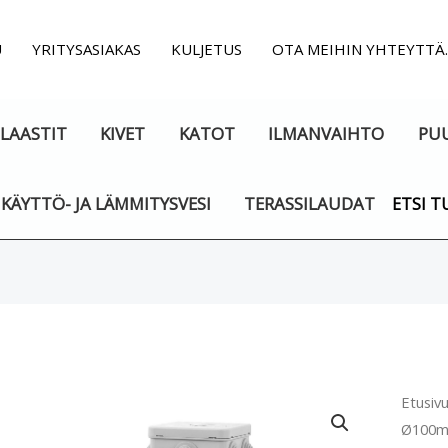
U
YRITYSASIAKAS
KULJETUS
OTA MEIHIN YHTEYTTÄ
LAASTIT
KIVET
KATOT
ILMANVAIHTO
PU
KÄYTTÖ- JA LÄMMITYSVESI
TERASSILAUDAT
ETSI T
Kanav
Etusiv
Ø100mm
Ø100