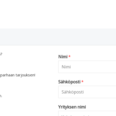
a?
Nimi
*
 parhaan tarjouksen!
Sähköposti
*
n.
Yrityksen nimi