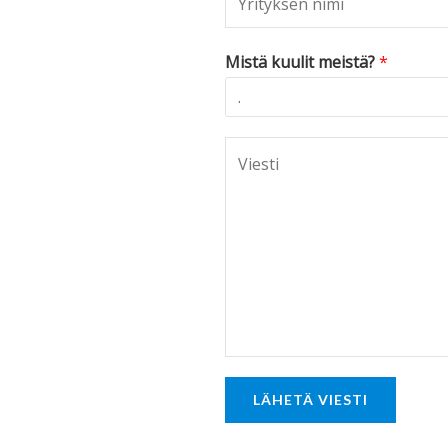
Mistä kuulit meistä?
*
C
o
m
m
e
n
t
o
r
LÄHETÄ VIESTI
M
e