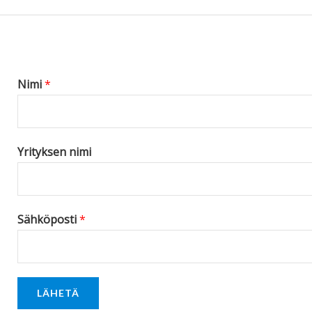
s
s
a
g
Nimi
*
e
*
Yrityksen nimi
Sähköposti
*
LÄHETÄ