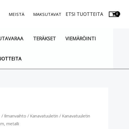
ETSI TUOTTEITA
.
MEISTÄ
MAKSUTAVAT
UTAVARAA
TERÄKSET
VIEMÄRÖINTI
UOTTEITA
atuuletin
u
/
Ilmanvaihto
/
Kanavatuuletin
/ Kanavatuuletin
, metalli
mm,