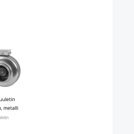
uuletin
 metalli
letin