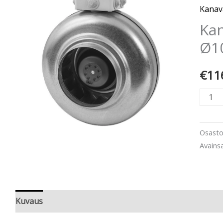
metall
Kanav
määr
Kan
Ø1
€
11
Osast
Avains
Kuvaus