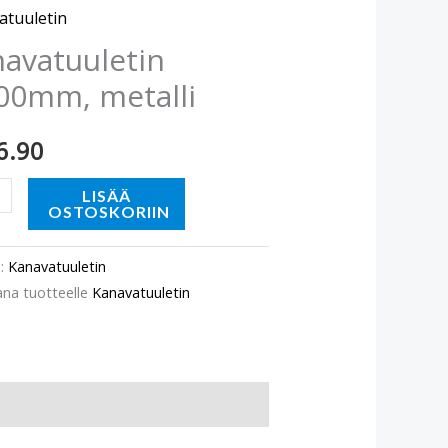
i
atuuletin
ä
avatuuletin
00mm, metalli
6.90
LISÄÄ
OSTOSKORIIN
o:
Kanavatuuletin
ana tuotteelle
Kanavatuuletin