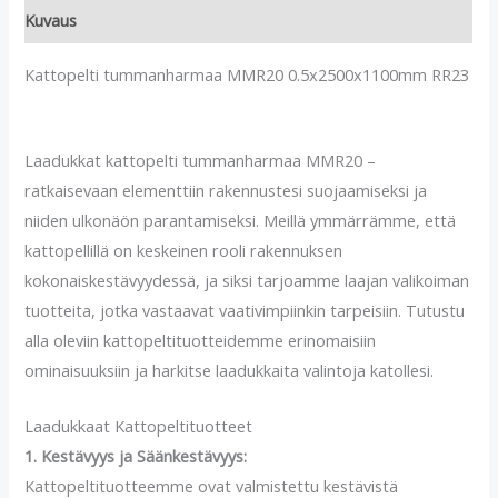
Kuvaus
Kattopelti tummanharmaa MMR20 0.5x2500x1100mm RR23
Laadukkat kattopelti tummanharmaa MMR20 –
ratkaisevaan elementtiin rakennustesi suojaamiseksi ja
niiden ulkonäön parantamiseksi. Meillä ymmärrämme, että
kattopellillä on keskeinen rooli rakennuksen
kokonaiskestävyydessä, ja siksi tarjoamme laajan valikoiman
tuotteita, jotka vastaavat vaativimpiinkin tarpeisiin. Tutustu
alla oleviin kattopeltituotteidemme erinomaisiin
ominaisuuksiin ja harkitse laadukkaita valintoja katollesi.
Laadukkaat Kattopeltituotteet
1. Kestävyys ja Säänkestävyys:
Kattopeltituotteemme ovat valmistettu kestävistä