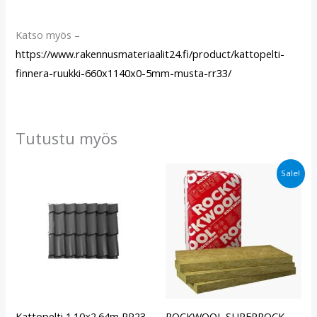
Katso myös –
https://www.rakennusmateriaalit24.fi/product/kattopelti-
finnera-ruukki-660x1140x0-5mm-musta-rr33/
Tutustu myös
Alkuperäinen
Nykyinen
Sale!
hinta
hinta
oli:
on:
€29.90.
€24.40.
Kattopelti 1.10×2.64m RR23
ROCKWOOL SUPERROCK