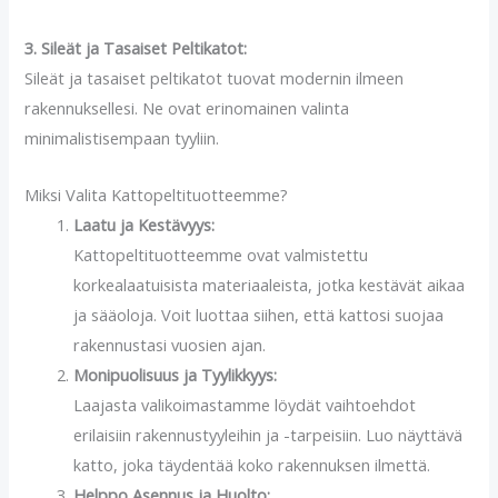
3. Sileät ja Tasaiset Peltikatot:
Sileät ja tasaiset peltikatot tuovat modernin ilmeen
rakennuksellesi. Ne ovat erinomainen valinta
minimalistisempaan tyyliin.
Miksi Valita Kattopeltituotteemme?
Laatu ja Kestävyys:
Kattopeltituotteemme ovat valmistettu
korkealaatuisista materiaaleista, jotka kestävät aikaa
ja sääoloja. Voit luottaa siihen, että kattosi suojaa
rakennustasi vuosien ajan.
Monipuolisuus ja Tyylikkyys:
Laajasta valikoimastamme löydät vaihtoehdot
erilaisiin rakennustyyleihin ja -tarpeisiin. Luo näyttävä
katto, joka täydentää koko rakennuksen ilmettä.
Helppo Asennus ja Huolto: