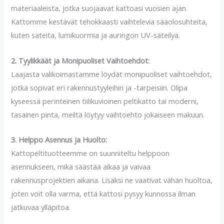
materiaaleista, jotka suojaavat kattoasi vuosien ajan.
Kattomme kestävät tehokkaasti vaihtelevia sääolosuhteita,
kuten sateita, lumikuormia ja auringon UV-säteilyä.
2. Tyylikkäät ja Monipuoliset Vaihtoehdot:
Laajasta valikoimastamme löydät monipuoliset vaihtoehdot,
jotka sopivat eri rakennustyyleihin ja -tarpeisiin. Olipa
kyseessä perinteinen tiilikuvioinen peltikatto tai moderni,
tasainen pinta, meiltä löytyy vaihtoehto jokaiseen makuun.
3. Helppo Asennus ja Huolto:
Kattopeltituotteemme on suunniteltu helppoon
asennukseen, mikä säästää aikaa ja vaivaa
rakennusprojektien aikana. Lisäksi ne vaativat vähän huoltoa,
joten voit olla varma, että kattosi pysyy kunnossa ilman
jatkuvaa ylläpitoa.