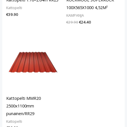
100X565X1000 4,52M²
Kattopelti
€
39.90
KAMPANJA
€
29.90
€
24.40
Kattopelti MMR20
2500x1100mm
punainen/RR29
Kattopelti