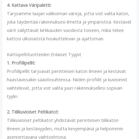
4. Kattava Väripaletti:
Tarjoamme laajan valikoiman värejä, jotta voit valita katon,
joka täydentää rakennuksesi ilmettä ja ympäristöä. Kestävät
värit säilyttävät kirkkauden vuodesta toiseen, mikä tekee
kattosi ulkonäöstä houkuttelevan ja ajattoman.
Kattopeltituotteiden Erilaiset Tyypit
1. Profiilipellit:
Profiilipellit tarjoavat perinteisen katon ilmeen ja kestävät
haastavissakin sääolosuhteissa. Niiden profiilit ja kuvioinnit
vaihtelevat, jotta voit valita juuri rakennuksellesi sopivan
tyylin.
2. Tiilikuvioiset Peltikatot:
Tiilikuvioiset peltikatot yhdistävät perinteisen tiilikaton
ilmeen ja kestävyyden, mutta kevyempänä ja helpommin
asennettavana vaihtoehtona.