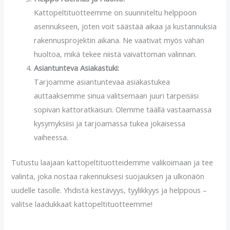
Kattopeltituotteemme on suunniteltu helppoon
asennukseen, joten voit säästää aikaa ja kustannuksia
rakennusprojektin aikana. Ne vaativat myös vähän
huoltoa, mikä tekee niistä vaivattoman valinnan.
Asiantunteva Asiakastuki:
Tarjoamme asiantuntevaa asiakastukea
auttaaksemme sinua valitsemaan juuri tarpeisiisi
sopivan kattoratkaisun. Olemme täällä vastaamassa
kysymyksiisi ja tarjoamassa tukea jokaisessa
vaiheessa.
Tutustu laajaan kattopeltituotteidemme valikoimaan ja tee
valinta, joka nostaa rakennuksesi suojauksen ja ulkonäön
uudelle tasolle. Yhdistä kestävyys, tyylikkyys ja helppous –
valitse laadukkaat kattopeltituotteemme!