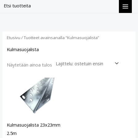
Siirry
Etsi tuotteita
sisältöön
Etusivu
/ Tuotteet avainsanalla “Kulmasuojalista”
Kulmasuojalista
Näytetään ainoa tulos
Kulmasuojalista 23x23mm
2.5m