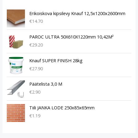
Erikoiskova kipsilevy Knauf 12,5x1200x2600mm
€
14.70
PAROC ULTRA 50X610X1220mm 10,42M²
€
29.20
Knauf SUPER FINISH 28kg
€
27.90
Päätelista 3,0 M
€
2.90
Tiili JANKA LODE 250x85x65mm
€
1.19