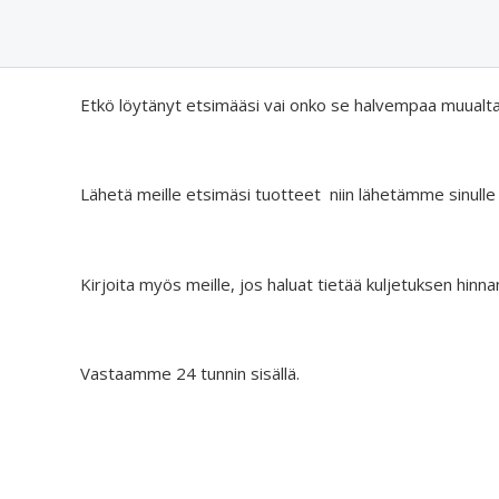
Etkö löytänyt etsimääsi vai onko se halvempaa muualt
Lähetä meille etsimäsi tuotteet niin lähetämme sinulle
Kirjoita myös meille, jos haluat tietää kuljetuksen hinna
Vastaamme 24 tunnin sisällä.