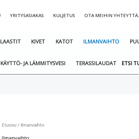
U
YRITYSASIAKAS
KULJETUS
OTA MEIHIN YHTEYTTÄ
LAASTIT
KIVET
KATOT
ILMANVAIHTO
PU
KÄYTTÖ- JA LÄMMITYSVESI
TERASSILAUDAT
ETSI T
Etusivu
/ Ilmanvaihto
Ilmanvaihto