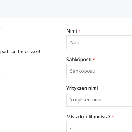
a?
Nimi
*
 parhaan tarjouksen!
Sähköposti
*
n.
Yrityksen nimi
Mistä kuulit meistä?
*