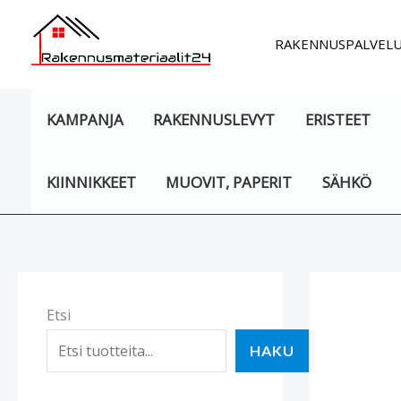
Siirry
sisältöön
RAKENNUSPALVEL
KAMPANJA
RAKENNUSLEVYT
ERISTEET
KIINNIKKEET
MUOVIT, PAPERIT
SÄHKÖ
Etsi
HAKU