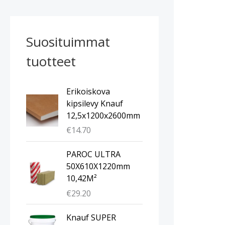
Suosituimmat
tuotteet
Erikoiskova
kipsilevy Knauf
12,5x1200x2600mm
€
14.70
PAROC ULTRA
50X610X1220mm
10,42M²
€
29.20
Knauf SUPER