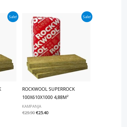
Alkuperäinen
Nykyinen
Sale!
Sale!
hinta
hinta
oli:
on:
€29.90.
€25.40.
K
ROCKWOOL SUPERROCK
100X610X1000 4,88M²
KAMPANJA
€
29.90
€
25.40