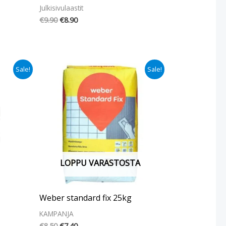
Julkisivulaastit
€
9.90
€
8.90
Alkuperäinen
Nykyinen
Sale!
Sale!
hinta
hinta
oli:
on:
€8.50.
€7.40.
LOPPU VARASTOSTA
Weber standard fix 25kg
KAMPANJA
€
8.50
€
7.40