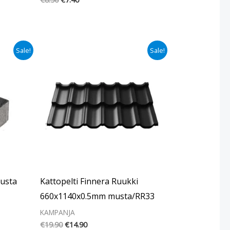
Alkuperäinen
Nykyinen
Sale!
Sale!
hinta
hinta
oli:
on:
€19.90.
€14.90.
usta
Kattopelti Finnera Ruukki
660x1140x0.5mm musta/RR33
KAMPANJA
€
19.90
€
14.90