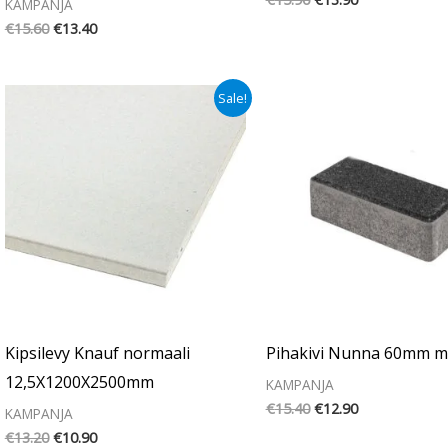
KAMPANJA
€
15.60
€
13.40
Alkuperäinen
Nykyinen
Alkuperäinen
Nykyinen
Sale!
hinta
hinta
hinta
hinta
oli:
on:
oli:
on:
€13.20.
€10.90.
€15.40.
€12.90.
Kipsilevy Knauf normaali
Pihakivi Nunna 60mm m
12,5X1200X2500mm
KAMPANJA
€
15.40
€
12.90
KAMPANJA
€
13.20
€
10.90