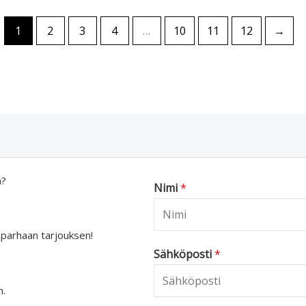
1
2
3
4
…
10
11
12
→
a?
Nimi
*
 parhaan tarjouksen!
Sähköposti
*
n.