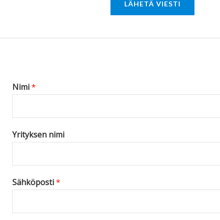
LÄHETÄ VIESTI
M
e
s
s
a
g
Nimi
*
e
*
Yrityksen nimi
Sähköposti
*