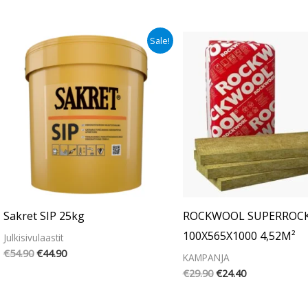
Alkuperäinen
Nykyinen
Alkuperäinen
Nykyinen
Sale!
hinta
hinta
hinta
hinta
oli:
on:
oli:
on:
€54.90.
€44.90.
€29.90.
€24.40.
Sakret SIP 25kg
ROCKWOOL SUPERROC
100X565X1000 4,52M²
Julkisivulaastit
€
54.90
€
44.90
KAMPANJA
€
29.90
€
24.40