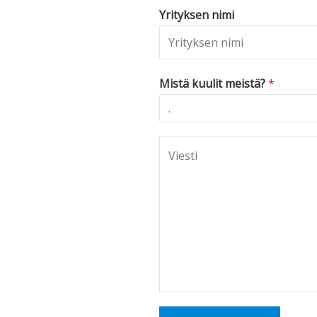
Yrityksen nimi
Mistä kuulit meistä?
*
C
o
m
m
e
n
t
o
r