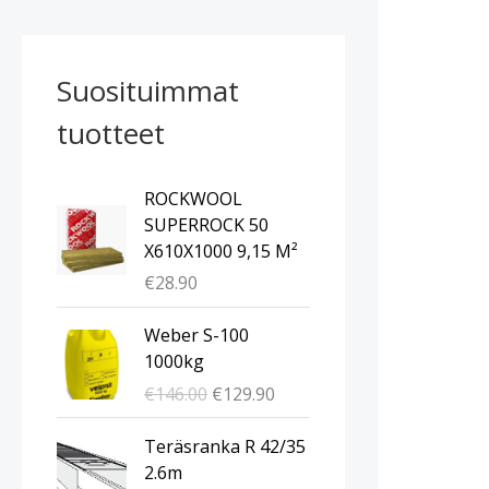
Suosituimmat
tuotteet
ROCKWOOL
SUPERROCK 50
X610X1000 9,15 M²
€
28.90
A
N
Weber S-100
l
y
1000kg
k
k
€
146.00
€
129.90
u
y
p
i
A
N
Teräsranka R 42/35
e
n
l
y
2.6m
r
e
k
k