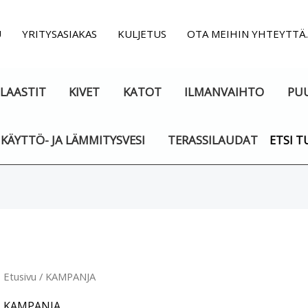
U
YRITYSASIAKAS
KULJETUS
OTA MEIHIN YHTEYTTÄ
LAASTIT
KIVET
KATOT
ILMANVAIHTO
PU
KÄYTTÖ- JA LÄMMITYSVESI
TERASSILAUDAT
ETSI T
Suosituimmat
ensin
Etusivu
/ KAMPANJA
KAMPANJA