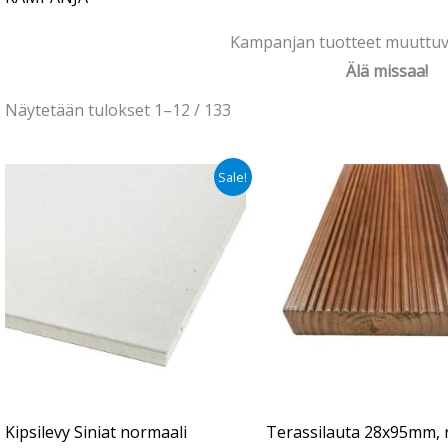
Kampanjan tuotteet muuttuva
Älä missaa!
Näytetään tulokset 1–12 / 133
Alkuperäinen
Nykyinen
Alkuperäinen
Nykyinen
Sale!
hinta
hinta
hinta
hinta
oli:
on:
oli:
on:
€11.90.
€9.90.
€3.40.
€2.60.
Kipsilevy Siniat normaali
Terassilauta 28x95mm, 