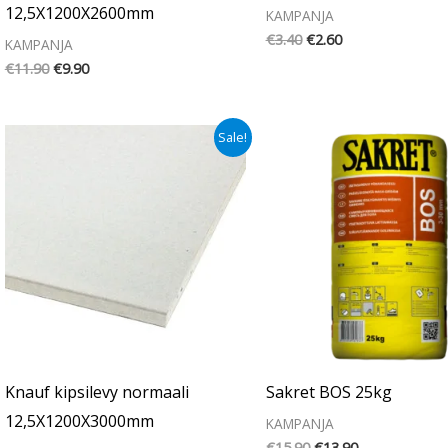
12,5X1200X2600mm
KAMPANJA
€
3.40
€
2.60
KAMPANJA
€
11.90
€
9.90
Alkuperäinen
Nykyinen
Alkuperäinen
Nykyinen
Sale!
hinta
hinta
hinta
hinta
oli:
on:
oli:
on:
€15.60.
€13.40.
€15.90.
€13.90.
Knauf kipsilevy normaali
Sakret BOS 25kg
12,5X1200X3000mm
KAMPANJA
€
15.90
€
13.90