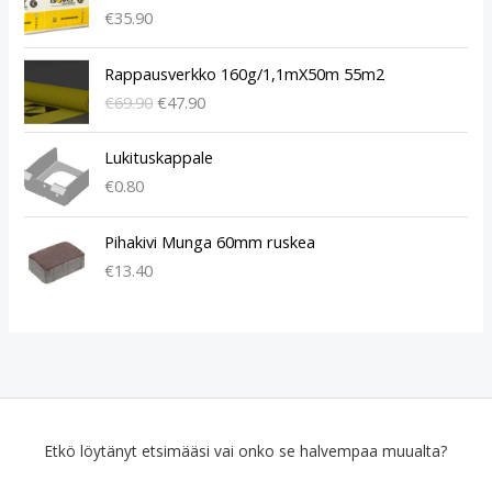
€
35.90
A
N
Rappausverkko 160g/1,1mX50m 55m2
l
y
€
69.90
€
47.90
k
k
u
y
p
i
Lukituskappale
e
n
€
0.80
r
e
ä
n
Pihakivi Munga 60mm ruskea
i
h
€
13.40
n
i
e
n
n
t
h
a
i
o
n
n
t
:
a
€
Etkö löytänyt etsimääsi vai onko se halvempaa muualta?
o
4
l
7