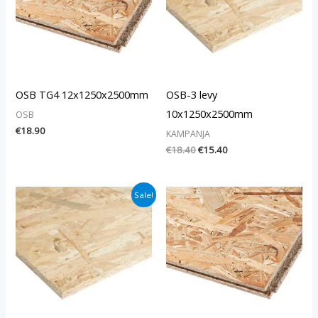
OSB TG4 12x1250x2500mm
OSB-3 levy
10x1250x2500mm
OSB
€
18.90
KAMPANJA
€
18.40
€
15.40
Alkuperäinen
Nykyinen
Sale!
hinta
hinta
oli:
on:
€34.90.
€27.90.