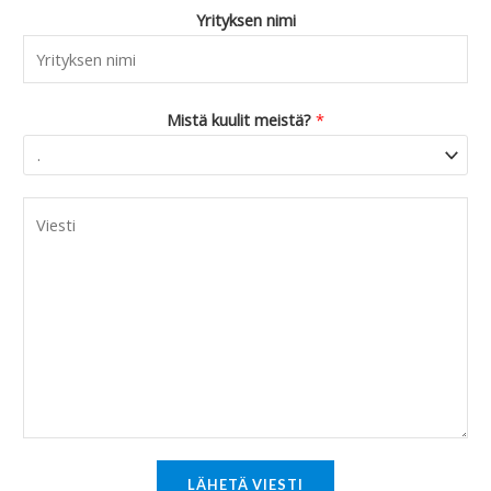
Yrityksen nimi
Mistä kuulit meistä?
*
C
o
m
m
e
n
t
o
r
M
LÄHETÄ VIESTI