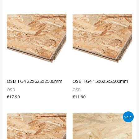
OSB TG4 22x625x2500mm
OSB TG4 15x625x2500mm
OSB
OSB
€
17.90
€
11.90
Alkuperäinen
Nykyinen
Sale!
hinta
hinta
oli:
on:
€18.40.
€15.40.