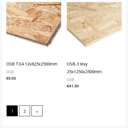
OSB TG4 12x625x2500mm
OSB-3 levy
25x1250x2500mm
OSB
€
9.90
OSB
€
41.90
1
2
→