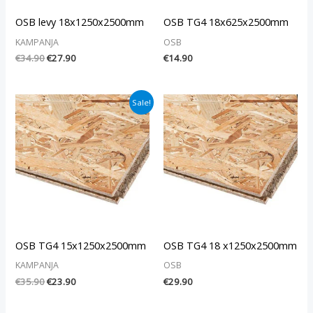
OSB levy 18x1250x2500mm
OSB TG4 18x625x2500mm
KAMPANJA
OSB
€
34.90
€
27.90
€
14.90
Alkuperäinen
Nykyinen
Sale!
hinta
hinta
oli:
on:
€35.90.
€23.90.
OSB TG4 15x1250x2500mm
OSB TG4 18 x1250x2500mm
KAMPANJA
OSB
€
35.90
€
23.90
€
29.90