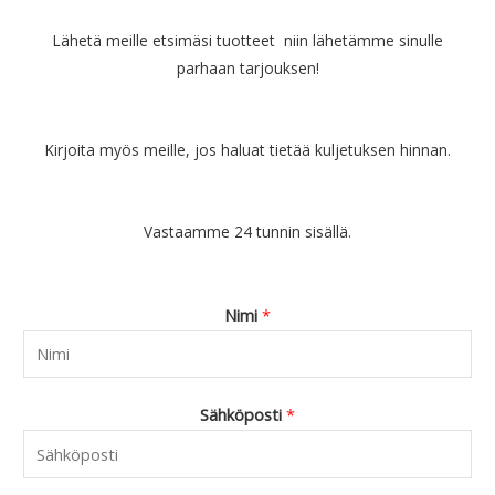
i
.
:
9
Lähetä meille etsimäsi tuotteet niin lähetämme sinulle
€
0
parhaan tarjouksen!
6
.
9
.
9
Kirjoita myös meille, jos haluat tietää kuljetuksen hinnan.
0
.
Vastaamme 24 tunnin sisällä.
Nimi
*
Sähköposti
*