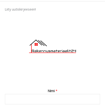
s
a
Liity uutiskirjeeseen!
g
e
*
Nimi
*