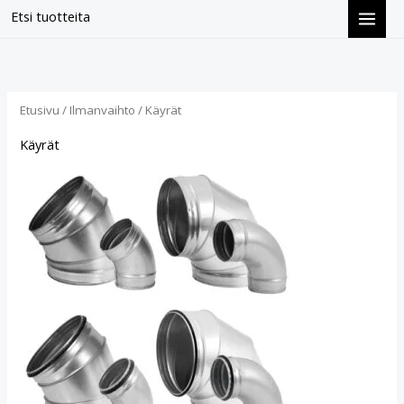
Siirry
Etsi tuotteita
sisältöön
Etusivu
/
Ilmanvaihto
/ Käyrät
Käyrät