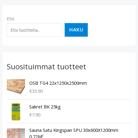
Etsi
HAKU
Suosituimmat tuotteet
OSB TG4 22x1250x2500mm
€
33.90
Sakret BK 25kg
€
7.90
Sauna Satu Kingspan SPU 30x600X1200mm
0,72M²