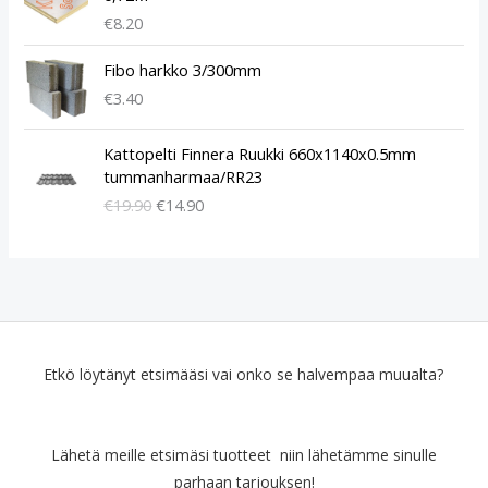
€
8.20
Fibo harkko 3/300mm
€
3.40
A
N
Kattopelti Finnera Ruukki 660x1140x0.5mm
l
y
tummanharmaa/RR23
k
k
€
19.90
€
14.90
u
y
p
i
e
n
r
e
ä
n
i
h
n
i
e
n
Etkö löytänyt etsimääsi vai onko se halvempaa muualta?
n
t
h
a
i
o
Lähetä meille etsimäsi tuotteet niin lähetämme sinulle
n
n
parhaan tarjouksen!
t
: