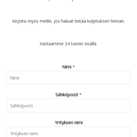
a
€
o
1
l
4
Kirjoita myös meille, jos haluat tietää kuljetuksen hinnan.
i
.
:
9
€
0
Vastaamme 24 tunnin sisällä.
1
.
9
.
9
Nimi
*
0
.
Sähköposti
*
Yrityksen nimi