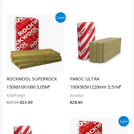
Alkuperäinen
Nykyinen
Sale!
hinta
hinta
oli:
on:
€29.90.
€23.90.
ROCKWOOL SUPERROCK
PAROC ULTRA
150X610X1000 3,05M²
100X565X1220mm 5,51M²
KAMPANJA
Kivivillat
€
29.90
€
23.90
€
28.40
Alkuperäinen
Nykyinen
Sale!
hinta
hinta
oli:
on: