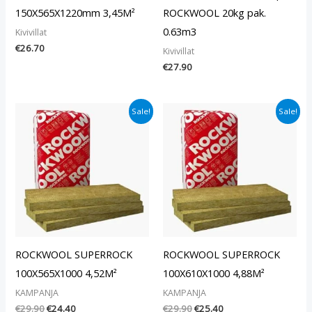
150X565X1220mm 3,45M²
ROCKWOOL 20kg pak.
0.63m3
Kivivillat
€
26.70
Kivivillat
€
27.90
Alkuperäinen
Nykyinen
Alkuperäinen
Nykyinen
Sale!
Sale!
hinta
hinta
hinta
hinta
oli:
on:
oli:
on:
€29.90.
€24.40.
€29.90.
€25.40.
ROCKWOOL SUPERROCK
ROCKWOOL SUPERROCK
100X565X1000 4,52M²
100X610X1000 4,88M²
KAMPANJA
KAMPANJA
€
29.90
€
24.40
€
29.90
€
25.40