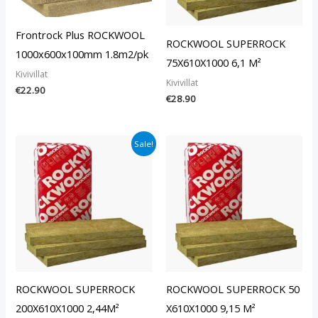
Frontrock Plus ROCKWOOL
ROCKWOOL SUPERROCK
1000x600x100mm 1.8m2/pk
75X610X1000 6,1 M²
Kivivillat
Kivivillat
€
22.90
€
28.90
Alkuperäinen
Nykyinen
Sale!
hinta
hinta
oli:
on:
€32.90.
€25.40.
ROCKWOOL SUPERROCK
ROCKWOOL SUPERROCK 50
200X610X1000 2,44M²
X610X1000 9,15 M²