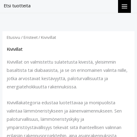
Siirry
Etsi tuotteita
sisältöön
Suosituimmat
ensin
Etusivu
/
Eristeet
/ Kivivillat
Kivivillat
Kivivillat on valmistettu sulatetusta kivestä, yleisimmin
basaltista tai diabaasista, ja se on erinomainen valinta niille,
jotka arvostavat kestävyyttä, paloturvallisuutta ja
energiatehokkuutta rakennuksissa.
Kivivillakategoria edustaa luotettavaa ja monipuolista
valintaa lämmöneristykseen ja äänenvaimennukseen. Sen
paloturvallisuus, lämmöneristyskyky ja
ympäristöystävällisyys tekevät siitä ihanteellisen valinnan
erilaisiin rakennusprojekteihin, aina asuinrakennuksista