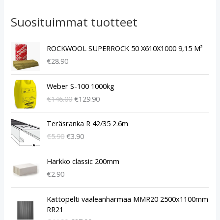
Suosituimmat tuotteet
ROCKWOOL SUPERROCK 50 X610X1000 9,15 M²
€
28.90
A
N
Weber S-100 1000kg
l
y
€
146.00
€
129.90
k
k
u
y
A
N
p
i
Teräsranka R 42/35 2.6m
l
y
e
n
€
5.90
€
3.90
k
k
r
e
u
y
ä
n
p
i
Harkko classic 200mm
i
h
e
n
€
2.90
n
i
r
e
e
n
ä
n
A
N
n
t
Kattopelti vaaleanharmaa MMR20 2500x1100mm
i
h
l
y
h
a
RR21
n
i
k
k
i
o