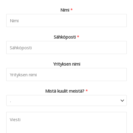
.
9
Nimi
*
0
.
Sähköposti
*
Yrityksen nimi
Mistä kuulit meistä?
*
C
o
m