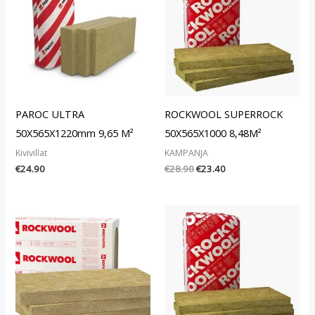
€28.90.
€23.40.
PAROC ULTRA
ROCKWOOL SUPERROCK
50X565X1220mm 9,65 M²
50X565X1000 8,48M²
Kivivillat
KAMPANJA
€
24.90
€
28.90
€
23.40