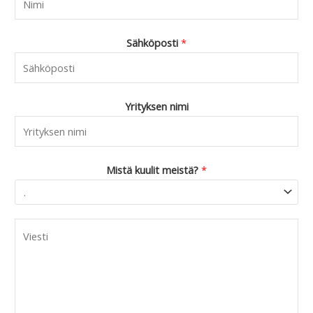
Sähköposti
*
Yrityksen nimi
Mistä kuulit meistä?
*
C
o
m
m
e