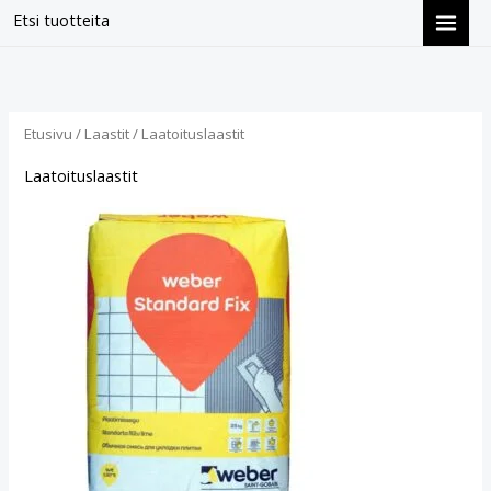
Siirry
Etsi tuotteita
sisältöön
Suosituimmat
ensin
Etusivu
/
Laastit
/ Laatoituslaastit
Laatoituslaastit