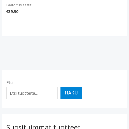
Laatoituslaastit
€
39.90
Etsi
HAKU
Suosituimmat tuotteet