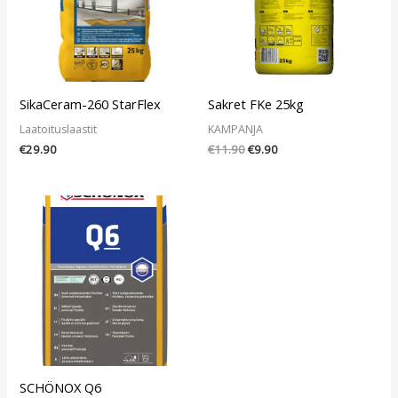
SikaCeram-260 StarFlex
Sakret FKe 25kg
Laatoituslaastit
KAMPANJA
€
29.90
€
11.90
€
9.90
SCHÖNOX Q6