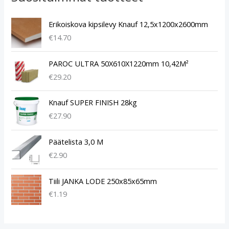
Erikoiskova kipsilevy Knauf 12,5x1200x2600mm
€
14.70
PAROC ULTRA 50X610X1220mm 10,42M²
€
29.20
Knauf SUPER FINISH 28kg
€
27.90
Päätelista 3,0 M
€
2.90
Tiili JANKA LODE 250x85x65mm
€
1.19