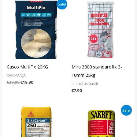
Alkuperäinen
Nykyinen
Sale!
hinta
hinta
oli:
on:
€39.90.
€19.90.
Casco MultiFix 20KG
Mira 3000 standardfix 3-
10mm 25kg
KAMPANJA
€
39.90
€
19.90
Laatoituslaastit
€
7.90
Alkuperäinen
Nykyinen
Sale!
hinta
hinta
oli:
on:
€11.90.
€9.90.