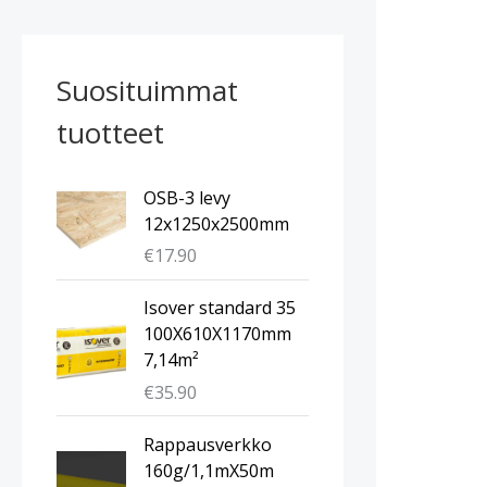
Suosituimmat
tuotteet
OSB-3 levy
12x1250x2500mm
€
17.90
Isover standard 35
100X610X1170mm
7,14m²
€
35.90
A
N
Rappausverkko
l
y
160g/1,1mX50m
k
k