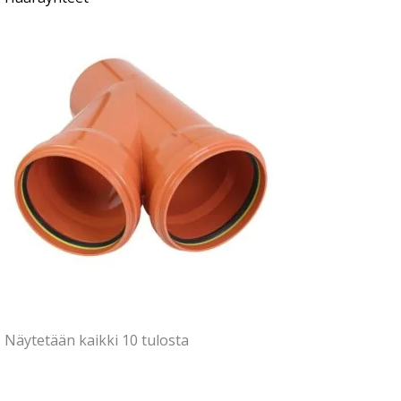
Näytetään kaikki 10 tulosta
Alkuperäinen
Nykyinen