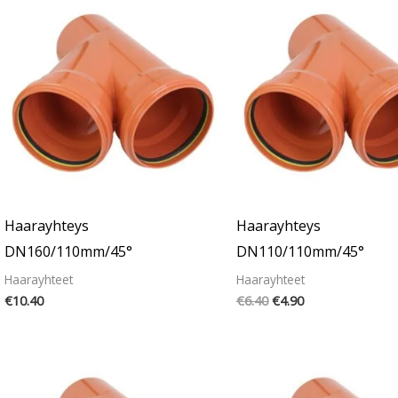
hinta
hinta
oli:
on:
€6.40.
€4.90.
Haarayhteys
Haarayhteys
DN160/110mm/45°
DN110/110mm/45°
Haarayhteet
Haarayhteet
€
10.40
€
6.40
€
4.90
Alkuperäinen
Nykyinen
hinta
hinta
oli:
on: