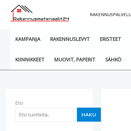
Siirry
sisältöön
RAKENNUSPALVEL
KAMPANJA
RAKENNUSLEVYT
ERISTEET
KIINNIKKEET
MUOVIT, PAPERIT
SÄHKÖ
Etsi
HAKU