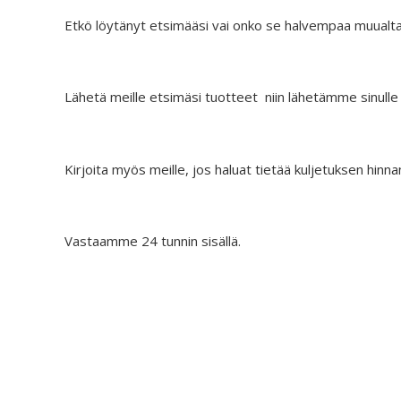
Etkö löytänyt etsimääsi vai onko se halvempaa muualt
Lähetä meille etsimäsi tuotteet niin lähetämme sinulle
Kirjoita myös meille, jos haluat tietää kuljetuksen hinna
Vastaamme 24 tunnin sisällä.