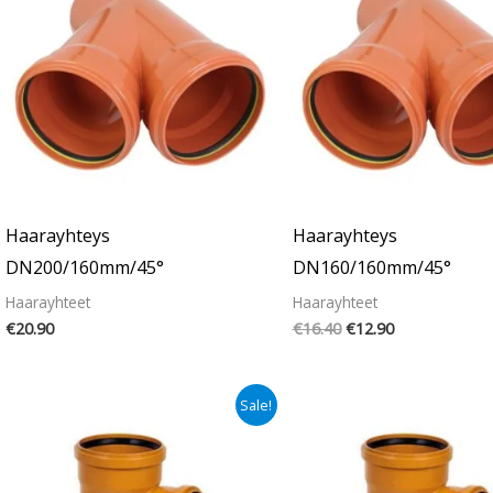
€16.40.
€12.90.
Haarayhteys
Haarayhteys
DN200/160mm/45°
DN160/160mm/45°
Haarayhteet
Haarayhteet
€
20.90
€
16.40
€
12.90
Alkuperäinen
Nykyinen
Sale!
hinta
hinta
oli:
on:
€25.60.
€20.90.