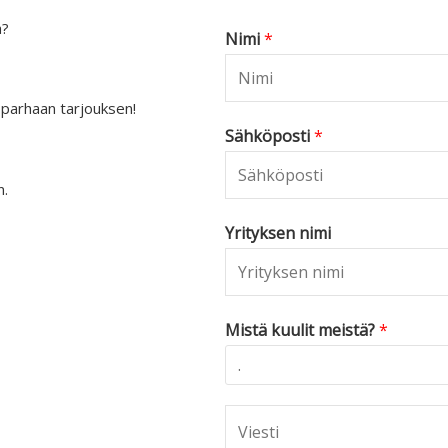
a?
Nimi
*
 parhaan tarjouksen!
Sähköposti
*
n.
Yrityksen nimi
Mistä kuulit meistä?
*
C
o