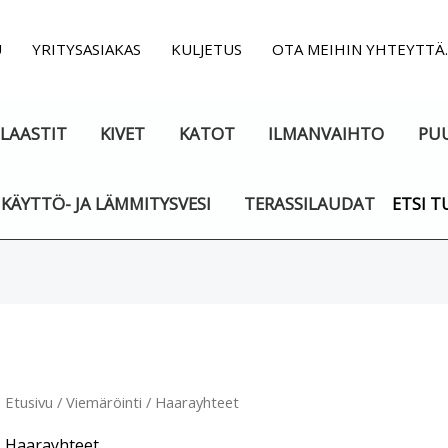
U
YRITYSASIAKAS
KULJETUS
OTA MEIHIN YHTEYTTÄ
LAASTIT
KIVET
KATOT
ILMANVAIHTO
PU
KÄYTTÖ- JA LÄMMITYSVESI
TERASSILAUDAT
ETSI T
Suosituimmat
ensin
Etusivu
/
Viemäröinti
/ Haarayhteet
Haarayhteet