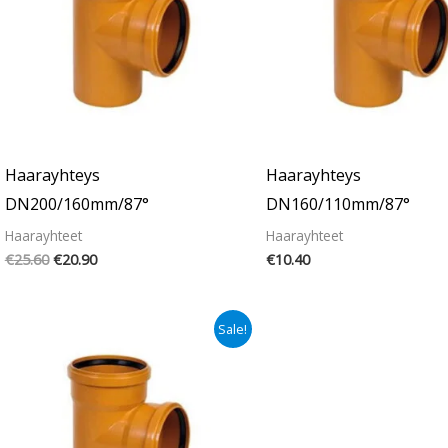
Haarayhteys
Haarayhteys
DN200/160mm/87°
DN160/110mm/87°
Haarayhteet
Haarayhteet
€
25.60
€
20.90
€
10.40
Alkuperäinen
Nykyinen
Sale!
hinta
hinta
oli:
on:
€6.90.
€5.40.