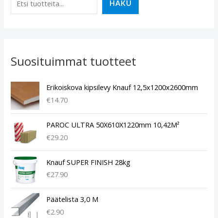
HAKU
Suosituimmat tuotteet
Erikoiskova kipsilevy Knauf 12,5x1200x2600mm
€
14.70
PAROC ULTRA 50X610X1220mm 10,42M²
€
29.20
Knauf SUPER FINISH 28kg
€
27.90
Päätelista 3,0 M
€
2.90