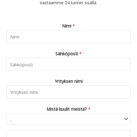
Vastaamme 24 tunnin sisällä.
4
.
4
.
9
Nimi
*
0
.
Sähköposti
*
Yrityksen nimi
Mistä kuulit meistä?
*
C