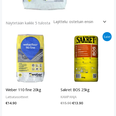
Näytetään kaikki 5 tulosta
Alkuperäinen
Nykyinen
Sale!
hinta
hinta
oli:
on:
€15.90.
€13.90.
Weber 110 fine 20kg
Sakret BOS 25kg
Lattiatasoitteet
KAMPANJA
€
14.90
€
15.90
€
13.90