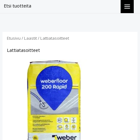
Siirry
Etsi tuotteita
sisältöön
Suosituimmat
ensin
Etusivu
/
Laastit
/ Lattiatasoitteet
Lattiatasoitteet