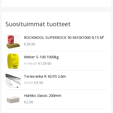
Suosituimmat tuotteet
ROCKWOOL SUPERROCK 50 X610X1000 9,15 M²
€
28.90
A
N
Weber S-100 1000kg
l
y
€
146.00
€
129.90
k
k
u
y
A
N
p
i
Teräsranka R 42/35 2.6m
l
y
e
n
€
5.90
€
3.90
k
k
r
e
u
y
ä
n
p
i
Harkko classic 200mm
i
h
e
n
€
2.90
n
i
r
e
e
n
ä
n
A
N
n
t