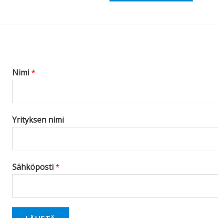
e
s
s
a
g
Nimi
*
e
*
Yrityksen nimi
Sähköposti
*