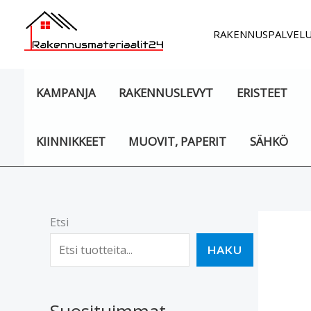
Siirry
sisältöön
RAKENNUSPALVEL
KAMPANJA
RAKENNUSLEVYT
ERISTEET
KIINNIKKEET
MUOVIT, PAPERIT
SÄHKÖ
Etsi
HAKU
Suosituimmat