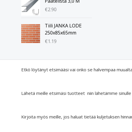
Päätelista 3,0 M
€
2.90
Tiili JANKA LODE
250x85x65mm
€
1.19
Etkö löytänyt etsimääsi vai onko se halvempaa muualt
Lähetä meille etsimäsi tuotteet niin lähetämme sinulle
Kirjoita myös meille, jos haluat tietää kuljetuksen hinna