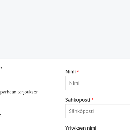
a?
Nimi
*
 parhaan tarjouksen!
Sähköposti
*
n.
Yrityksen nimi