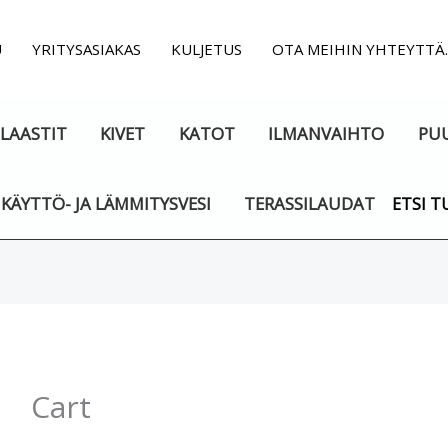
U
YRITYSASIAKAS
KULJETUS
OTA MEIHIN YHTEYTTÄ
LAASTIT
KIVET
KATOT
ILMANVAIHTO
PU
KÄYTTÖ- JA LÄMMITYSVESI
TERASSILAUDAT
ETSI T
Cart