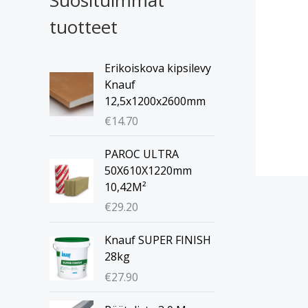
tuotteet
Erikoiskova kipsilevy
Knauf
12,5x1200x2600mm
€
14.70
PAROC ULTRA
50X610X1220mm
10,42M²
€
29.20
Knauf SUPER FINISH
28kg
€
27.90