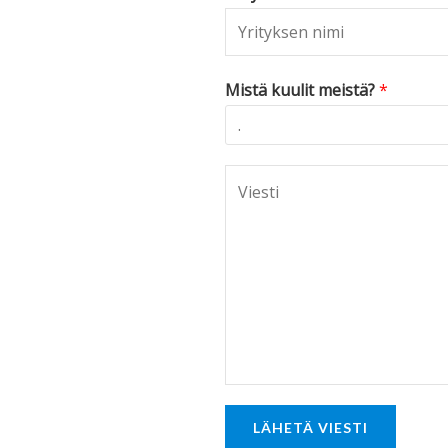
Mistä kuulit meistä?
*
C
o
m
m
e
n
t
o
r
LÄHETÄ VIESTI
M