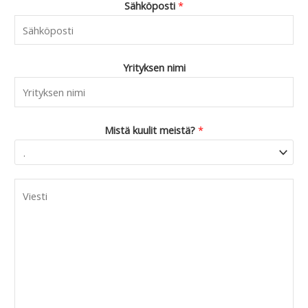
Sähköposti
*
Yrityksen nimi
Mistä kuulit meistä?
*
C
o
m
m
e
n
t