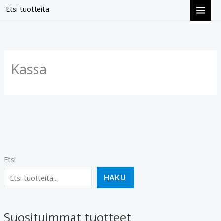
Siirry
Etsi tuotteita
sisältöön
Kassa
Etsi
HAKU
Suosituimmat tuotteet