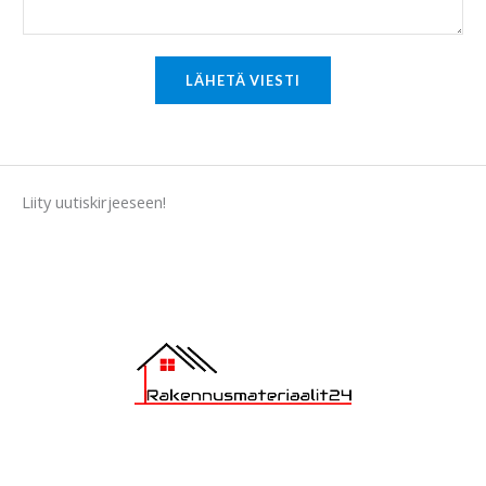
o
r
M
LÄHETÄ VIESTI
e
s
s
a
Liity uutiskirjeeseen!
g
e
*