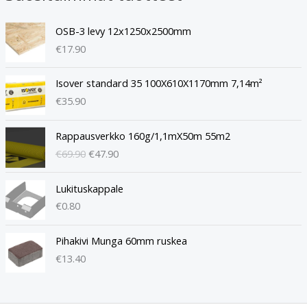
OSB-3 levy 12x1250x2500mm
€
17.90
Isover standard 35 100X610X1170mm 7,14m²
€
35.90
A
N
Rappausverkko 160g/1,1mX50m 55m2
l
y
€
69.90
€
47.90
k
k
u
y
p
i
Lukituskappale
e
n
€
0.80
r
e
ä
n
Pihakivi Munga 60mm ruskea
i
h
€
13.40
n
i
e
n
n
t
h
a