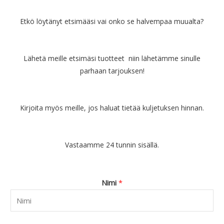
i
o
n
n
Etkö löytänyt etsimääsi vai onko se halvempaa muualta?
t
:
a
€
o
4
Lähetä meille etsimäsi tuotteet niin lähetämme sinulle
l
7
i
.
parhaan tarjouksen!
:
9
€
0
6
.
Kirjoita myös meille, jos haluat tietää kuljetuksen hinnan.
9
.
9
0
Vastaamme 24 tunnin sisällä.
.
Nimi
*