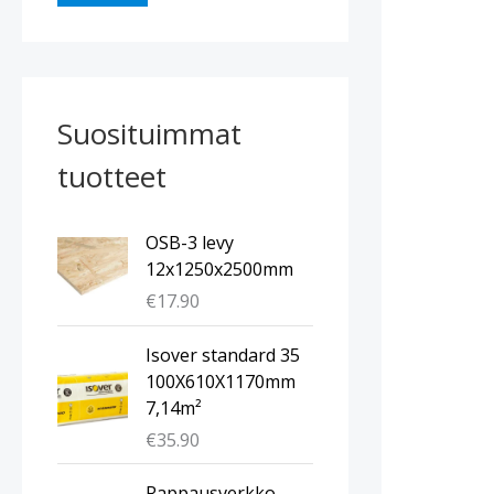
Suosituimmat
tuotteet
OSB-3 levy
12x1250x2500mm
€
17.90
Isover standard 35
100X610X1170mm
7,14m²
€
35.90
A
N
Rappausverkko