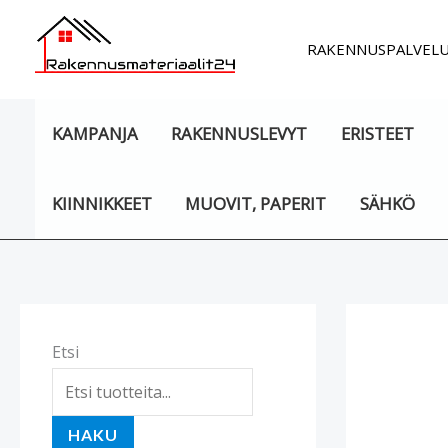
Siirry
sisältöön
RAKENNUSPALVEL
KAMPANJA
RAKENNUSLEVYT
ERISTEET
KIINNIKKEET
MUOVIT, PAPERIT
SÄHKÖ
Etsi
HAKU