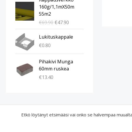
l
y
160g/1,1mX50m
k
k
55m2
u
y
€
69.90
€
47.90
p
i
e
n
Lukituskappale
r
e
€
0.80
ä
n
i
h
n
i
Pihakivi Munga
e
n
60mm ruskea
n
t
€
13.40
h
a
i
o
n
n
t
:
a
€
Etkö löytänyt etsimääsi vai onko se halvempaa muualt
o
4
l
7
i
.