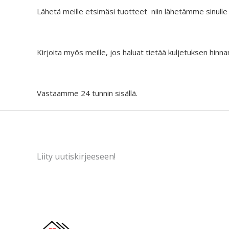
:
9
Lähetä meille etsimäsi tuotteet niin lähetämme sinulle
€
0
6
.
9
Kirjoita myös meille, jos haluat tietää kuljetuksen hinna
.
9
0
Vastaamme 24 tunnin sisällä.
.
Liity uutiskirjeeseen!