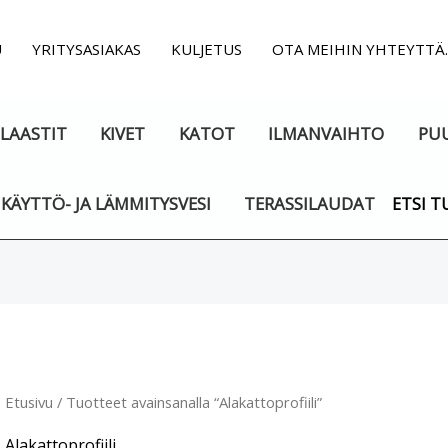
U
YRITYSASIAKAS
KULJETUS
OTA MEIHIN YHTEYTTÄ
LAASTIT
KIVET
KATOT
ILMANVAIHTO
PU
KÄYTTÖ- JA LÄMMITYSVESI
TERASSILAUDAT
ETSI T
Etusivu
/ Tuotteet avainsanalla “Alakattoprofiili”
Alakattoprofiili