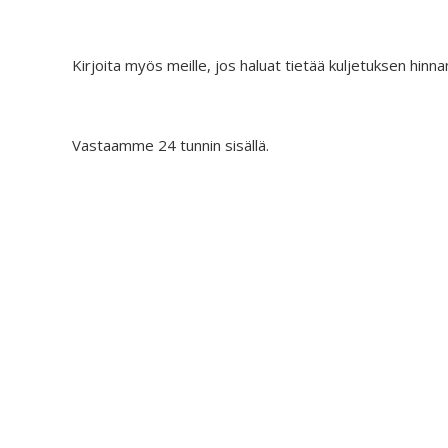
€
0
6
.
9
Kirjoita myös meille, jos haluat tietää kuljetuksen hinna
.
9
0
Vastaamme 24 tunnin sisällä.
.