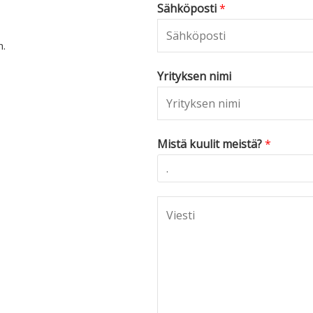
Sähköposti
*
n.
Yrityksen nimi
Mistä kuulit meistä?
*
C
o
m
m
e
n