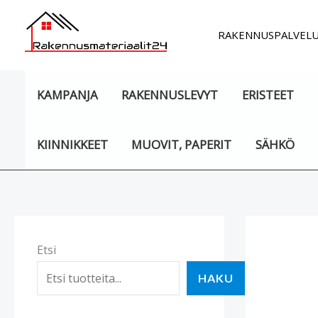
Siirry
sisältöön
RAKENNUSPALVEL
KAMPANJA
RAKENNUSLEVYT
ERISTEET
KIINNIKKEET
MUOVIT, PAPERIT
SÄHKÖ
Etsi
HAKU