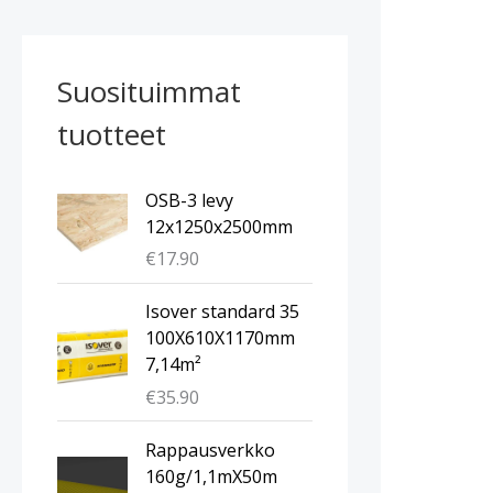
Suosituimmat
tuotteet
OSB-3 levy
12x1250x2500mm
€
17.90
Isover standard 35
100X610X1170mm
7,14m²
€
35.90
A
N
Rappausverkko
l
y
160g/1,1mX50m
k
k