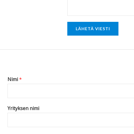
t
o
r
LÄHETÄ VIESTI
M
e
s
s
a
g
Nimi
*
e
*
Yrityksen nimi