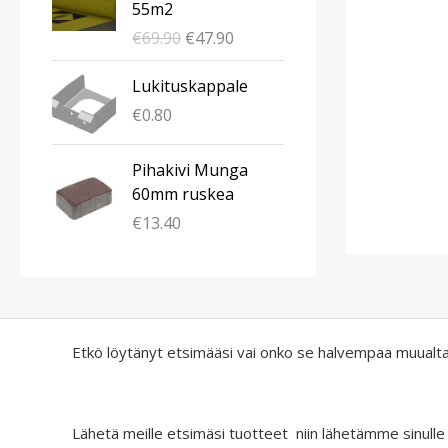
55m2
u
y
€
69.90
€
47.90
p
i
e
n
Lukituskappale
r
e
€
0.80
ä
n
i
h
n
i
Pihakivi Munga
e
n
60mm ruskea
n
t
€
13.40
h
a
i
o
n
n
t
:
a
€
Etkö löytänyt etsimääsi vai onko se halvempaa muualt
o
4
l
7
i
.
:
9
Lähetä meille etsimäsi tuotteet niin lähetämme sinulle