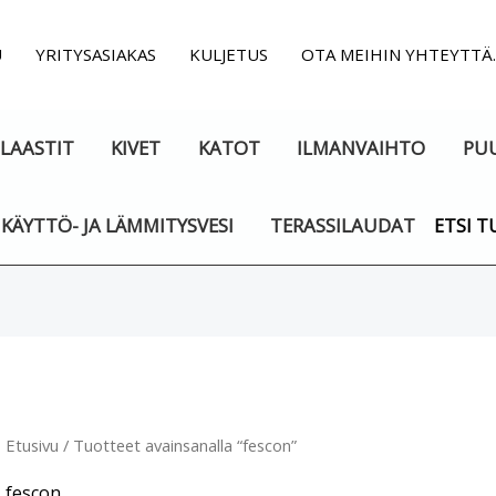
U
YRITYSASIAKAS
KULJETUS
OTA MEIHIN YHTEYTTÄ
LAASTIT
KIVET
KATOT
ILMANVAIHTO
PU
KÄYTTÖ- JA LÄMMITYSVESI
TERASSILAUDAT
ETSI T
Suosituimmat
ensin
Etusivu
/ Tuotteet avainsanalla “fescon”
fescon