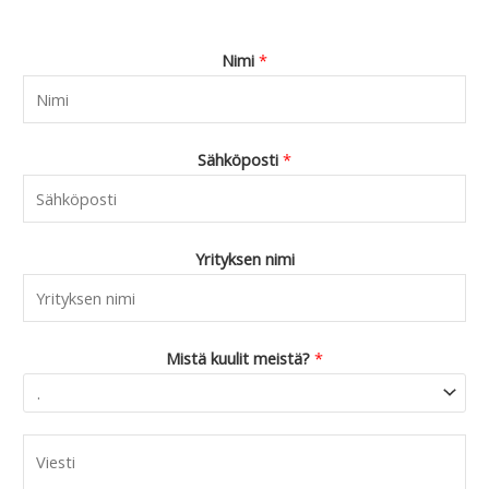
9
.
9
Nimi
*
0
.
Sähköposti
*
Yrityksen nimi
Mistä kuulit meistä?
*
C
o