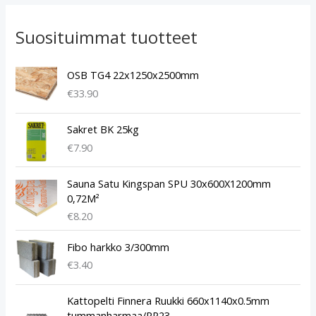
Suosituimmat tuotteet
OSB TG4 22x1250x2500mm
€
33.90
Sakret BK 25kg
€
7.90
Sauna Satu Kingspan SPU 30x600X1200mm
0,72M²
€
8.20
Fibo harkko 3/300mm
€
3.40
A
N
Kattopelti Finnera Ruukki 660x1140x0.5mm
l
y
tummanharmaa/RR23