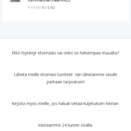
k
k
€
19.90
€
14.90
u
y
p
i
e
n
r
e
ä
n
i
h
n
i
e
n
Etkö löytänyt etsimääsi vai onko se halvempaa muualta?
n
t
h
a
i
o
Lähetä meille etsimäsi tuotteet niin lähetämme sinulle
n
n
parhaan tarjouksen!
t
:
a
€
o
1
l
4
Kirjoita myös meille, jos haluat tietää kuljetuksen hinnan.
i
.
:
9
€
0
Vastaamme 24 tunnin sisällä.
1
.