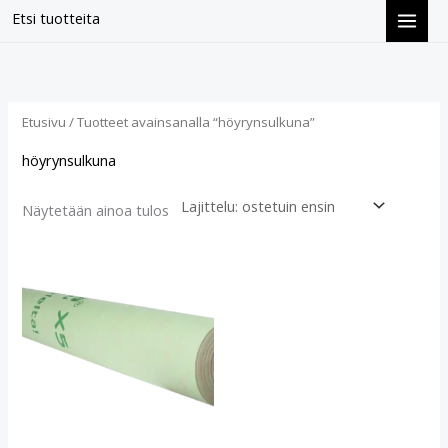
Siirry
Etsi tuotteita
sisältöön
Etusivu
/ Tuotteet avainsanalla “höyrynsulkuna”
höyrynsulkuna
Näytetään ainoa tulos