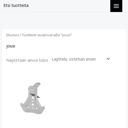
Siirry
Etsi tuotteita
sisältöön
Etusivu
/ Tuotteet avainsanalla “jousi”
jousi
Näytetään ainoa tulos