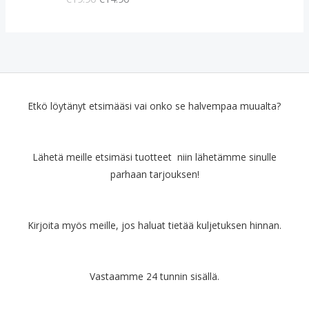
u
y
p
i
e
n
r
e
ä
n
i
h
n
i
e
n
Etkö löytänyt etsimääsi vai onko se halvempaa muualta?
n
t
h
a
i
o
Lähetä meille etsimäsi tuotteet niin lähetämme sinulle
n
n
parhaan tarjouksen!
t
:
a
€
o
1
l
4
Kirjoita myös meille, jos haluat tietää kuljetuksen hinnan.
i
.
:
9
€
0
Vastaamme 24 tunnin sisällä.
1
.
9
.