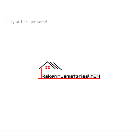
9
0
.
Liity uutiskirjeeseen!