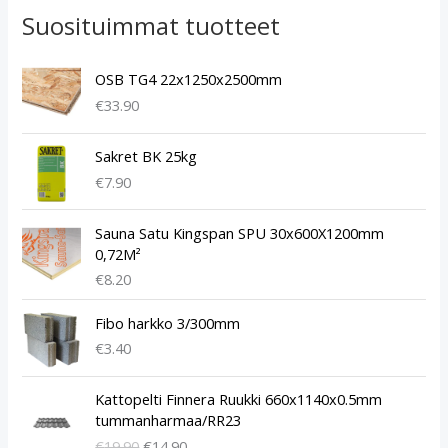
Suosituimmat tuotteet
OSB TG4 22x1250x2500mm
€
33.90
Sakret BK 25kg
€
7.90
Sauna Satu Kingspan SPU 30x600X1200mm
0,72M²
€
8.20
Fibo harkko 3/300mm
€
3.40
A
N
Kattopelti Finnera Ruukki 660x1140x0.5mm
l
y
tummanharmaa/RR23
k
k
€
19.90
€
14.90