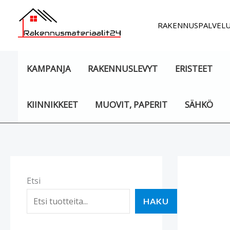
Siirry
sisältöön
RAKENNUSPALVEL
KAMPANJA
RAKENNUSLEVYT
ERISTEET
KIINNIKKEET
MUOVIT, PAPERIT
SÄHKÖ
Etsi
HAKU