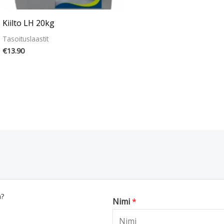
Kiilto LH 20kg
Tasoituslaastit
€
13.90
a?
Nimi
*