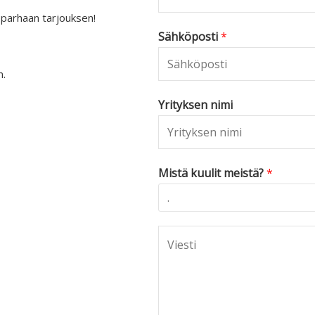
 parhaan tarjouksen!
Sähköposti
*
n.
Yrityksen nimi
Mistä kuulit meistä?
*
C
o
m
m