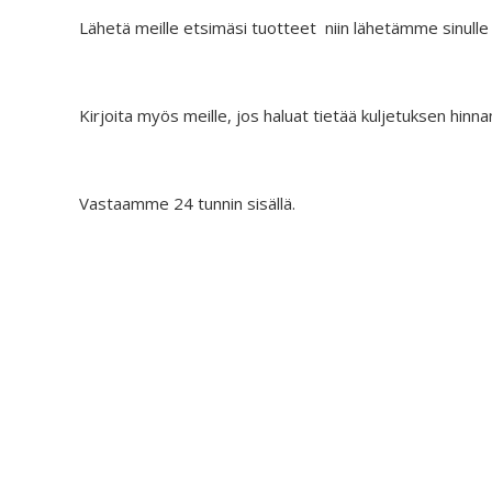
.
€
.
i
o
0
Lähetä meille etsimäsi tuotteet niin lähetämme sinulle
5
n
n
0
.
t
:
.
9
a
€
0
Kirjoita myös meille, jos haluat tietää kuljetuksen hinna
o
2
.
l
7
i
.
:
9
Vastaamme 24 tunnin sisällä.
€
0
4
.
4
.
9
0
.