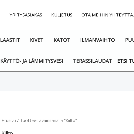
U
YRITYSASIAKAS
KULJETUS
OTA MEIHIN YHTEYTTÄ
LAASTIT
KIVET
KATOT
ILMANVAIHTO
PU
KÄYTTÖ- JA LÄMMITYSVESI
TERASSILAUDAT
ETSI T
Suosituimmat
ensin
Etusivu
/ Tuotteet avainsanalla “Kiilto”
Kiilto