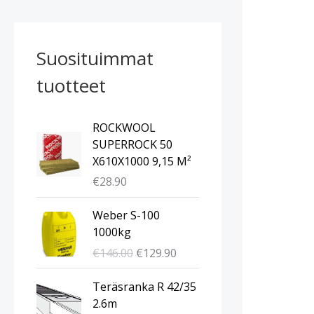
Suosituimmat
tuotteet
ROCKWOOL
SUPERROCK 50
X610X1000 9,15 M²
€
28.90
A
N
Weber S-100
l
y
1000kg
k
k
€
146.00
€
129.90
u
y
p
i
A
N
Teräsranka R 42/35
e
n
l
y
2.6m
r
e
k
k