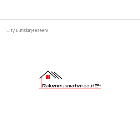
9
.
9
0
.
Liity uutiskirjeeseen!