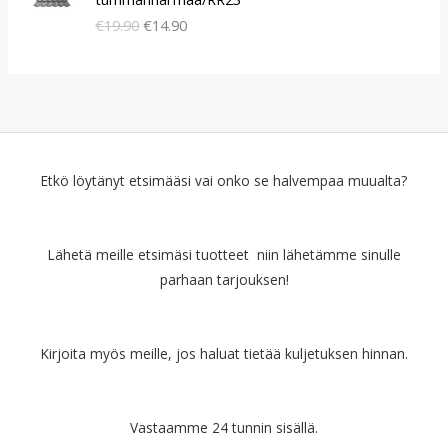
k
k
€
19.90
€
14.90
u
y
p
i
e
n
r
e
ä
n
i
h
n
i
e
n
Etkö löytänyt etsimääsi vai onko se halvempaa muualta?
n
t
h
a
i
o
Lähetä meille etsimäsi tuotteet niin lähetämme sinulle
n
n
parhaan tarjouksen!
t
:
a
€
o
1
l
4
Kirjoita myös meille, jos haluat tietää kuljetuksen hinnan.
i
.
:
9
€
0
Vastaamme 24 tunnin sisällä.
1
.