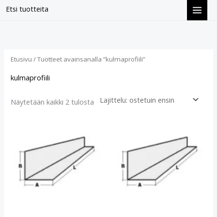
Siirry
Etsi tuotteita
sisältöön
Suosituimmat
ensin
Etusivu
/ Tuotteet avainsanalla “kulmaprofiili”
kulmaprofiili
Näytetään kaikki 2 tulosta