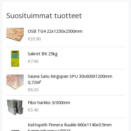
Suosituimmat tuotteet
OSB TG4 22x1250x2500mm
€
33.90
Sakret BK 25kg
€
7.90
Sauna Satu Kingspan SPU 30x600X1200mm
0,72M²
€
8.20
Fibo harkko 3/300mm
€
3.40
A
N
Kattopelti Finnera Ruukki 660x1140x0.5mm
l
y
tummanharmaa/RR23