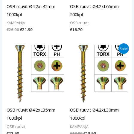
OSB ruuvit Ø4.2xL42mm
OSB ruuvit Ø4.2xL65mm
1000kpl
500kpl
KAMPANJA
OSB ruuvit
€
26.90
€
21.90
€
16.70
Alkuperäinen
Nykyinen
Sale!
hinta
hinta
oli:
on:
€18.90.
€13.90.
OSB ruuvit Ø4.2xL35mm
OSB ruuvit Ø4.2xL30mm
1000kpl
1000kpl
OSB ruuvit
KAMPANJA
€
22.90
€
18.90
€
13.90