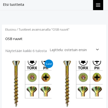
Siirry
Etsi tuotteita
sisältöön
Suosituimmat
ensin
Etusivu
/ Tuotteet avainsanalla “OSB ruuvit”
OSB ruuvit
Näytetään kaikki 6 tulosta
Alkuperäinen
Nykyinen
Sale!
hinta
hinta
oli:
on:
€26.90.
€21.90.