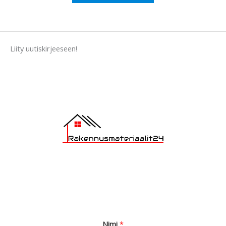
e
s
s
a
Liity uutiskirjeeseen!
g
e
*
Nimi
*