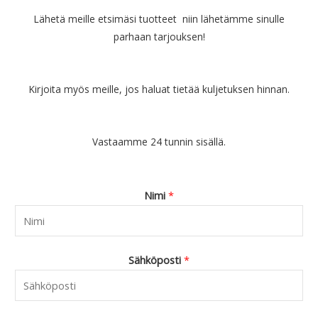
:
9
Lähetä meille etsimäsi tuotteet niin lähetämme sinulle
€
0
parhaan tarjouksen!
6
.
9
.
9
Kirjoita myös meille, jos haluat tietää kuljetuksen hinnan.
0
.
Vastaamme 24 tunnin sisällä.
Nimi
*
Sähköposti
*