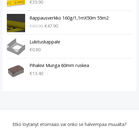
€
35.90
A
N
Rappausverkko 160g/1,1mX50m 55m2
l
y
€
69.90
€
47.90
k
k
u
y
p
i
Lukituskappale
e
n
€
0.80
r
e
ä
n
Pihakivi Munga 60mm ruskea
i
h
€
13.40
n
i
e
n
n
t
h
a
i
o
n
n
t
:
a
€
Etkö löytänyt etsimääsi vai onko se halvempaa muualta?
o
4
l
7
i
.