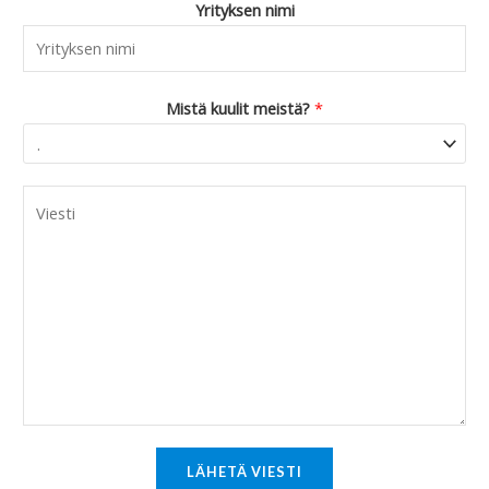
Yrityksen nimi
Mistä kuulit meistä?
*
C
o
m
m
e
n
t
o
r
M
LÄHETÄ VIESTI