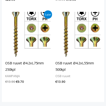
Alkuperäinen
Nykyinen
Sale!
hinta
hinta
oli:
on:
€13.90.
€9.70.
OSB ruuvit Ø4.2xL75mm
OSB ruuvit Ø4.2xL55mm
250kpl
500kpl
KAMPANJA
OSB ruuvit
€
13.90
€
9.70
€
13.90