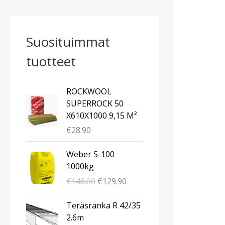
Suosituimmat
tuotteet
ROCKWOOL
SUPERROCK 50
X610X1000 9,15 M²
€
28.90
A
N
Weber S-100
l
y
1000kg
k
k
€
146.00
€
129.90
u
y
p
i
A
N
Teräsranka R 42/35
e
n
l
y
2.6m
r
e
k
k