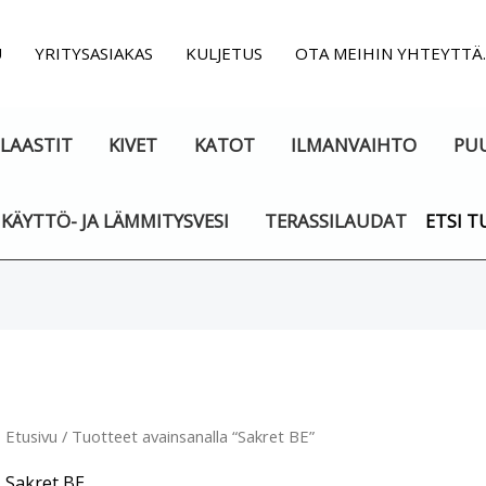
U
YRITYSASIAKAS
KULJETUS
OTA MEIHIN YHTEYTTÄ
LAASTIT
KIVET
KATOT
ILMANVAIHTO
PU
KÄYTTÖ- JA LÄMMITYSVESI
TERASSILAUDAT
ETSI T
Etusivu
/ Tuotteet avainsanalla “Sakret BE”
Sakret BE