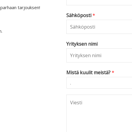
 parhaan tarjouksen!
Sähköposti
*
n.
Yrityksen nimi
Mistä kuulit meistä?
*
C
o
m
m