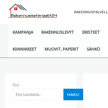
Siirry
sisältöön
RAKENNUSPALVEL
KAMPANJA
RAKENNUSLEVYT
ERISTEET
KIINNIKKEET
MUOVIT, PAPERIT
SÄHKÖ
Etsi
HAKU