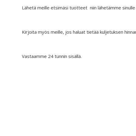
.
€
.
i
o
0
Lähetä meille etsimäsi tuotteet niin lähetämme sinulle
5
n
n
0
.
t
:
.
9
a
€
0
Kirjoita myös meille, jos haluat tietää kuljetuksen hinna
o
2
.
l
7
i
.
:
9
Vastaamme 24 tunnin sisällä.
€
0
4
.
4
.
9
0
.