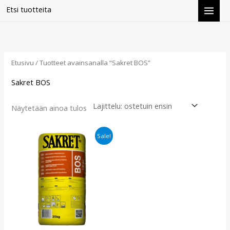
Siirry
Etsi tuotteita
sisältöön
Etusivu
/ Tuotteet avainsanalla “Sakret BOS”
Sakret BOS
Näytetään ainoa tulos
Alkuperäinen
Nykyinen
Sale!
hinta
hinta
oli:
on:
€15.90.
€13.90.