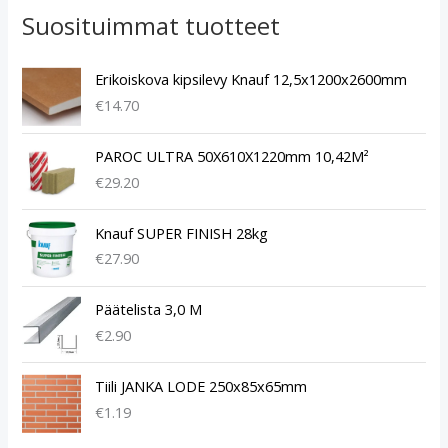
Suosituimmat tuotteet
Erikoiskova kipsilevy Knauf 12,5x1200x2600mm
€
14.70
PAROC ULTRA 50X610X1220mm 10,42M²
€
29.20
Knauf SUPER FINISH 28kg
€
27.90
Päätelista 3,0 M
€
2.90
Tiili JANKA LODE 250x85x65mm
€
1.19