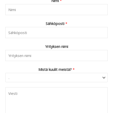
Nimi
*
Sähköposti
*
Yrityksen nimi
Mistä kuulit meistä?
*
C
o
m
m