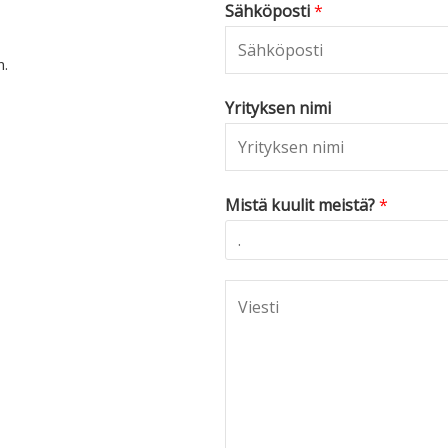
Sähköposti
*
n.
Yrityksen nimi
Mistä kuulit meistä?
*
C
o
m
m
e
n