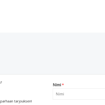
a?
Nimi
*
 parhaan tarjouksen!