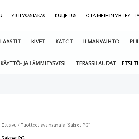
U
YRITYSASIAKAS
KULJETUS
OTA MEIHIN YHTEYTTÄ
LAASTIT
KIVET
KATOT
ILMANVAIHTO
PU
KÄYTTÖ- JA LÄMMITYSVESI
TERASSILAUDAT
ETSI T
Etusivu
/ Tuotteet avainsanalla “Sakret PG”
Sakret PG