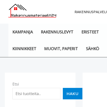
Siirry
sisältöön
RAKENNUSPALVEL
KAMPANJA
RAKENNUSLEVYT
ERISTEET
KIINNIKKEET
MUOVIT, PAPERIT
SÄHKÖ
Etsi
HAKU