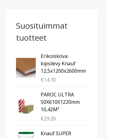
Suosituimmat
tuotteet
Erikoiskova
kipsilevy Knauf
12,5x1200x2600mm
€
14.70
PAROC ULTRA
50X610X1220mm
10,42M²
€
29.20
Knauf SUPER