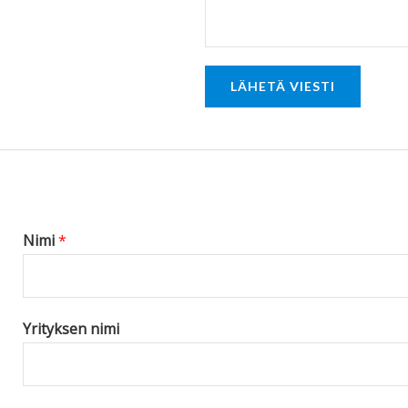
t
o
r
LÄHETÄ VIESTI
M
e
s
s
a
g
Nimi
*
e
*
Yrityksen nimi