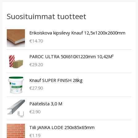
Suosituimmat tuotteet
Erikoiskova kipsilevy Knauf 12,5x1200x2600mm
€
14.70
PAROC ULTRA 50X610X1220mm 10,42M²
€
29.20
Knauf SUPER FINISH 28kg
€
27.90
Päätelista 3,0 M
€
2.90
Tiili JANKA LODE 250x85x65mm
€
1.19