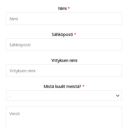
Nimi
*
Sähköposti
*
Yrityksen nimi
Mistä kuulit meistä?
*
C
o
m