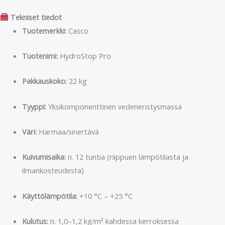
Tekniset tiedot
Tuotemerkki:
Casco
Tuotenimi:
HydroStop Pro
Pakkauskoko:
22 kg
Tyyppi:
Yksikomponenttinen vedeneristysmassa
Väri:
Harmaa/sinertävä
Kuivumisaika:
n. 12 tuntia (riippuen lämpötilasta ja
ilmankosteudesta)
Käyttölämpötila:
+10 °C – +25 °C
Kulutus:
n. 1,0–1,2 kg/m² kahdessa kerroksessa