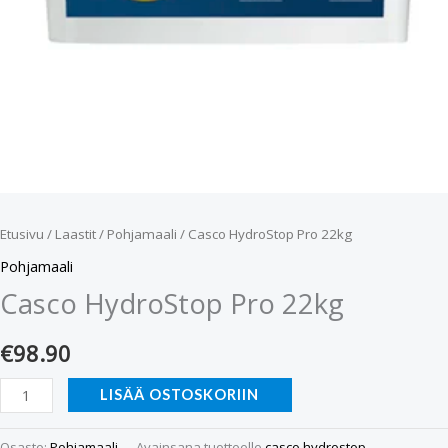
Etusivu
/
Laastit
/
Pohjamaali
/ Casco HydroStop Pro 22kg
Pohjamaali
Casco HydroStop Pro 22kg
€
98.90
LISÄÄ OSTOSKORIIN
Osasto:
Pohjamaali
Avainsana tuotteelle
casco hydrostop