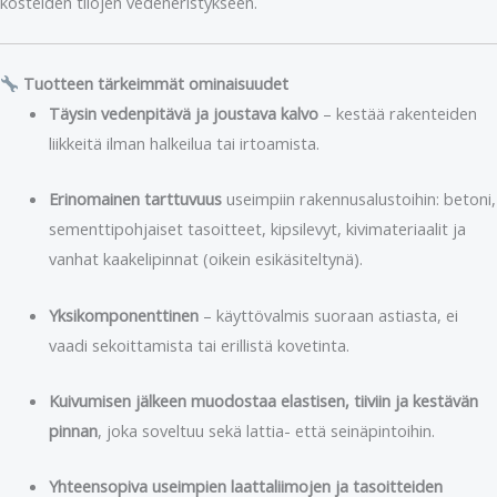
kosteiden tilojen vedeneristykseen.
Tuotteen tärkeimmät ominaisuudet
Täysin vedenpitävä ja joustava kalvo
– kestää rakenteiden
liikkeitä ilman halkeilua tai irtoamista.
Erinomainen tarttuvuus
useimpiin rakennusalustoihin: betoni,
sementtipohjaiset tasoitteet, kipsilevyt, kivimateriaalit ja
vanhat kaakelipinnat (oikein esikäsiteltynä).
Yksikomponenttinen
– käyttövalmis suoraan astiasta, ei
vaadi sekoittamista tai erillistä kovetinta.
Kuivumisen jälkeen muodostaa elastisen, tiiviin ja kestävän
pinnan
, joka soveltuu sekä lattia- että seinäpintoihin.
Yhteensopiva useimpien laattaliimojen ja tasoitteiden