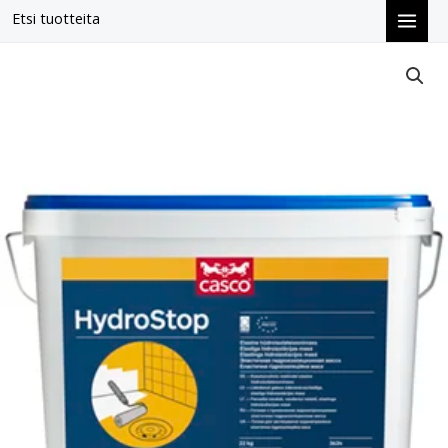
Siirry
Etsi tuotteita
sisältöön
Casco
HydroStop
Pro
22kg
määrä