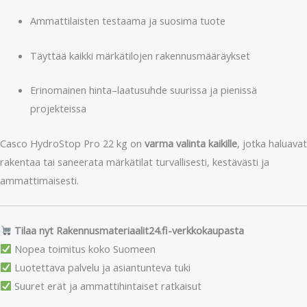
Ammattilaisten testaama ja suosima tuote
Täyttää kaikki märkätilojen rakennusmääräykset
Erinomainen hinta–laatusuhde suurissa ja pienissä
projekteissa
Casco HydroStop Pro 22 kg on
varma valinta kaikille
, jotka haluavat
rakentaa tai saneerata märkätilat turvallisesti, kestävästi ja
ammattimaisesti.
Tilaa nyt Rakennusmateriaalit24.fi-verkkokaupasta
Nopea toimitus koko Suomeen
Luotettava palvelu ja asiantunteva tuki
Suuret erät ja ammattihintaiset ratkaisut