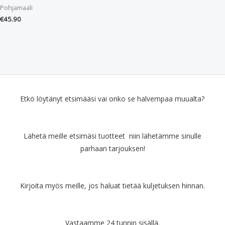
Pohjamaali
€
45.90
Etkö löytänyt etsimääsi vai onko se halvempaa muualta?
Lähetä meille etsimäsi tuotteet niin lähetämme sinulle
parhaan tarjouksen!
Kirjoita myös meille, jos haluat tietää kuljetuksen hinnan.
Vastaamme 24 tunnin sisällä.