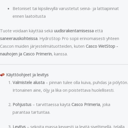
Betoniset tai kipsilevyllä varustetut seinä- ja lattiapinnat
ennen laatoitusta
Tuote voidaan käyttää sekä
uudisrakentamisessa
että
saneerauskohteissa
. HydroStop Pro sopii erinomaisesti yhteen
Cascon muiden järjestelmätuotteiden, kuten
Casco WetStop -
nauhojen ja Casco Primerin
, kanssa.
Käyttöohjeet ja levitys
Valmistele alusta
– pinnan tulee olla kuiva, puhdas ja pölytön.
Irtonainen aine, öljy ja lika on poistettava huolellisesti.
Pohjustus
– tarvittaessa käytä
Casco Primeria
, joka
parantaa tartuntaa.
Levitys
– sekoita massa kevyesti ja levitä siveltimellä, telalla