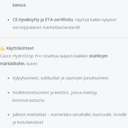
kanssa
.
CE-hyväksytty ja ETA-sertifioitu
, täyttää kaikki nykyiset
eurooppalaiset märkätilastandardit.
Käyttökohteet
Casco HydroStop Pro soveltuu laajasti kaikkiin
sisätilojen
märkätiloihin
, kuten:
Kylpyhuoneet, suihkutilat ja saunojen pesuhuoneet
Kodinhoitohuoneet ja keittiöt, joissa esiintyy
kosteusrasitusta
Julkiset märkätilat – esimerkiksi uimahallit, kuntosalit, hotellit
ja hoitolaitokset