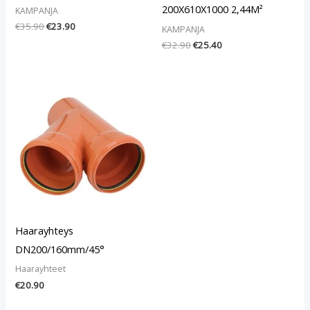
200X610X1000 2,44M²
KAMPANJA
€
35.90
€
23.90
KAMPANJA
€
32.90
€
25.40
Haarayhteys
DN200/160mm/45°
Haarayhteet
€
20.90