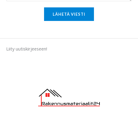
r
M
LÄHETÄ VIESTI
e
s
s
a
Liity uutiskirjeeseen!
g
e
*