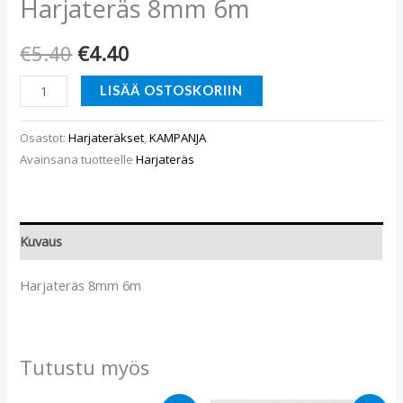
Harjateräs 8mm 6m
€
5.40
€
4.40
LISÄÄ OSTOSKORIIN
Osastot:
Harjateräkset
,
KAMPANJA
Avainsana tuotteelle
Harjateräs
Kuvaus
Harjateräs 8mm 6m
Tutustu myös