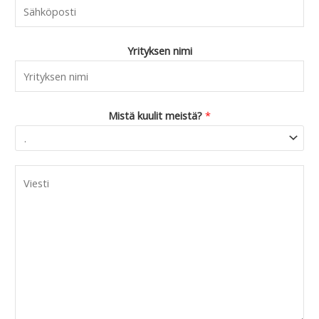
Yrityksen nimi
Mistä kuulit meistä?
*
C
o
m
m
e
n
t
o