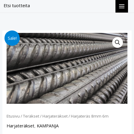
Siirry
Etsi tuotteita
sisältöön
Harjateräs
Alkuperäinen
Nykyinen
Sale!
8mm
hinta
hinta
6m
määrä
oli:
on:
€5.40.
€4.40.
Etusivu
/
Teräkset
/
Harjateräkset
/ Harjateräs 8mm 6m
Harjateräkset
,
KAMPANJA