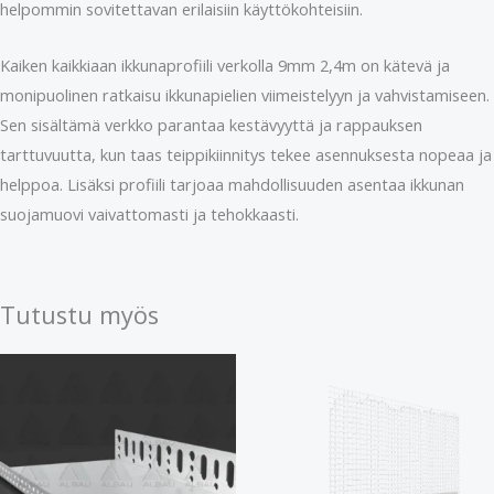
helpommin sovitettavan erilaisiin käyttökohteisiin.
Kaiken kaikkiaan ikkunaprofiili verkolla 9mm 2,4m on kätevä ja
monipuolinen ratkaisu ikkunapielien viimeistelyyn ja vahvistamiseen.
Sen sisältämä verkko parantaa kestävyyttä ja rappauksen
tarttuvuutta, kun taas teippikiinnitys tekee asennuksesta nopeaa ja
helppoa. Lisäksi profiili tarjoaa mahdollisuuden asentaa ikkunan
suojamuovi vaivattomasti ja tehokkaasti.
Tutustu myös