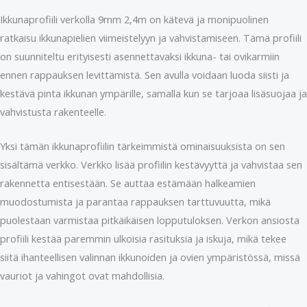
Ikkunaprofiili verkolla 9mm 2,4m on kätevä ja monipuolinen
ratkaisu ikkunapielien viimeistelyyn ja vahvistamiseen. Tämä profiili
on suunniteltu erityisesti asennettavaksi ikkuna- tai ovikarmiin
ennen rappauksen levittämistä. Sen avulla voidaan luoda siisti ja
kestävä pinta ikkunan ympärille, samalla kun se tarjoaa lisäsuojaa ja
vahvistusta rakenteelle.
Yksi tämän ikkunaprofiilin tärkeimmistä ominaisuuksista on sen
sisältämä verkko. Verkko lisää profiilin kestävyyttä ja vahvistaa sen
rakennetta entisestään. Se auttaa estämään halkeamien
muodostumista ja parantaa rappauksen tarttuvuutta, mikä
puolestaan varmistaa pitkäikäisen lopputuloksen. Verkon ansiosta
profiili kestää paremmin ulkoisia rasituksia ja iskuja, mikä tekee
siitä ihanteellisen valinnan ikkunoiden ja ovien ympäristössä, missä
vauriot ja vahingot ovat mahdollisia.