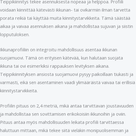
Teippikiinnitys tekee asennuksesta nopeaa ja helppoa. Profiili
voidaan kiinnittää kätevästi ikkunan- tai ovikarmiin ilman tarvetta
porata reikiä tai käyttää muita kiinnitystarvikkeita. Tämä säästää
aikaa ja vaivaa asennuksen aikana ja mahdollistaa sujuvan ja siistin
lopputuloksen.
Ikkunaprofiiliin on integroitu mahdollisuus asentaa ikkunan
suojamuovi. Tämä on erityisen kätevää, kun halutaan suojata
ikkuna tai ovi esimerkiksi rappauksen levityksen aikana.
Teippikiinnityksen ansiosta suojamuovi pysyy paikoillaan tiukasti ja
varmasti, eikä sen asentaminen vaadi ylimääräistä vaivaa tai erillisiä
kiinnitystarvikkeita.
Profiilin pituus on 2,4 metriä, mikä antaa tarvittavan joustavuuden
ja mahdollistaa sen sovittamisen erikokoisiin ikkunoihin ja oviin.
Pituus antaa myös mahdollisuuden leikata profiili tarvittaessa
haluttuun mittaan, mikä tekee siitä vieläkin monipuolisemman ja