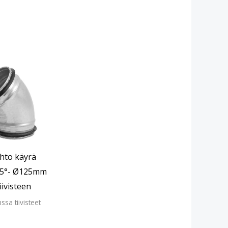
hto käyrä
 45°- Ø125mm
iivisteen
ssa tiivisteet