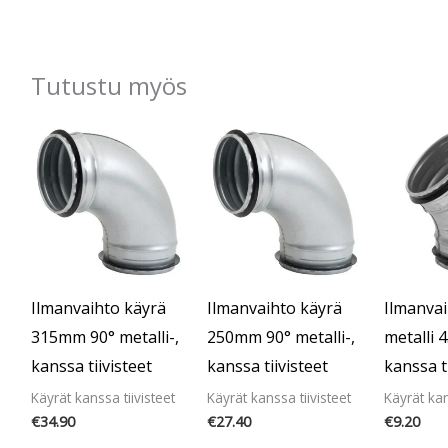
Tutustu myös
Ilmanvaihto käyrä
Ilmanvaihto käyrä
Ilmanvai
315mm 90° metalli-,
250mm 90° metalli-,
metalli
kanssa tiivisteet
kanssa tiivisteet
kanssa t
Käyrät kanssa tiivisteet
Käyrät kanssa tiivisteet
Käyrät kan
€
34.90
€
27.40
€
9.20