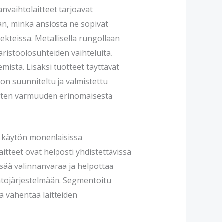
nvaihtolaitteet tarjoavat
an, minkä ansiosta ne sopivat
kteissa. Metallisella rungollaan
äristöolosuhteiden vaihteluita,
mistä. Lisäksi tuotteet täyttävät
 on suunniteltu ja valmistettu
joten varmuuden erinomaisesta
n käytön monenlaisissa
itteet ovat helposti yhdistettävissä
lisää valinnanvaraa ja helpottaa
htojärjestelmään. Segmentoitu
 vähentää laitteiden