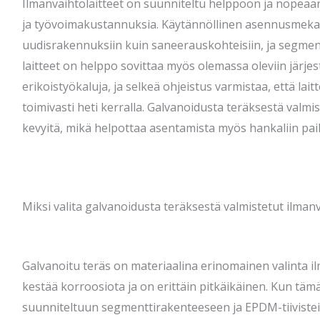
Ilmanvaihtolaitteet on suunniteltu helppoon ja nopeaa
ja työvoimakustannuksia. Käytännöllinen asennusmekan
uudisrakennuksiin kuin saneerauskohteisiin, ja segme
laitteet on helppo sovittaa myös olemassa oleviin järje
erikoistyökaluja, ja selkeä ohjeistus varmistaa, että laitt
toimivasti heti kerralla. Galvanoidusta teräksestä valmis
kevyitä, mikä helpottaa asentamista myös hankaliin pai
Miksi valita galvanoidusta teräksestä valmistetut ilmanv
Galvanoitu teräs on materiaalina erinomainen valinta il
kestää korroosiota ja on erittäin pitkäikäinen. Kun täm
suunniteltuun segmenttirakenteeseen ja EPDM-tiivistei