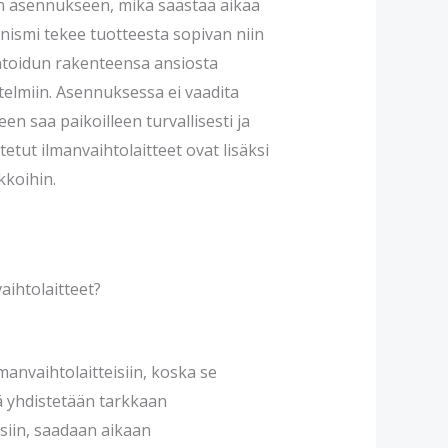
n asennukseen, mikä säästää aikaa
ismi tekee tuotteesta sopivan niin
ntoidun rakenteensa ansiosta
stelmiin. Asennuksessa ei vaadita
een saa paikoilleen turvallisesti ja
tetut ilmanvaihtolaitteet ovat lisäksi
kkoihin.
aihtolaitteet?
manvaihtolaitteisiin, koska se
ä yhdistetään tarkkaan
siin, saadaan aikaan