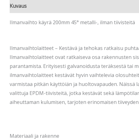
Kuvaus
Ilmanvaihto käyrä 200mm 45° metalli-, ilman tiivisteitä
Ilmanvaihtolaitteet – Kestävä ja tehokas ratkaisu puht
Ilmanvaihtolaitteet ovat ratkaiseva osa rakennusten sis
parantamista. Erityisesti galvanoidusta teräksestä tai m
ilmanvaihtolaitteet kestävät hyvin vaihtelevia olosuhtei
varmistaa pitkän käyttöiän ja huoltovapauden. Näissä la
valittuja EPDM-tiivisteitä, jotka kestävät sekä lämpötil
aiheuttaman kulumisen, tarjoten erinomaisen tiiveyden 
Materiaali ja rakenne