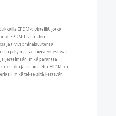
ukkailla EPDM-tiivisteillä, jotka
uodot. EPDM-tiivisteiden
sa ja tiiviysominaisuutensa
sa ja kylmässä. Tiivisteet estävät
järjestelmään, mikä parantaa
korroosiolta ja kulumiselta. EPDM on
eriaali, mikä tekee siitä kestävän