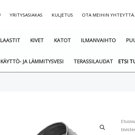
U
YRITYSASIAKAS
KULJETUS
OTA MEIHIN YHTEYTTÄ
LAASTIT
KIVET
KATOT
ILMANVAIHTO
PU
KÄYTTÖ- JA LÄMMITYSVESI
TERASSILAUDAT
ETSI T
Ilman
Etusiv
tiiviste
käyrä