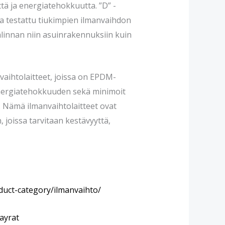
ttä ja energiatehokkuutta. ”D” -
ja testattu tiukimpien ilmanvaihdon
alinnan niin asuinrakennuksiin kuin
vaihtolaitteet, joissa on EPDM-
 energiatehokkuuden sekä minimoit
ä. Nämä ilmanvaihtolaitteet ovat
, joissa tarvitaan kestävyyttä,
duct-category/ilmanvaihto/
kayrat