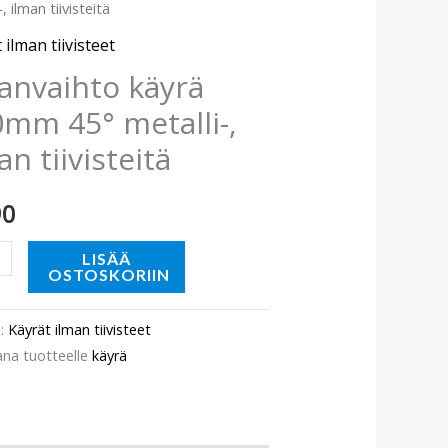
, ilman tiivisteitä
m
 ilman tiivisteet
-,
anvaihto käyrä
mm 45° metalli-,
eitä
an tiivisteitä
ä
90
LISÄÄ
OSTOSKORIIN
o:
Käyrät ilman tiivisteet
ana tuotteelle
käyrä