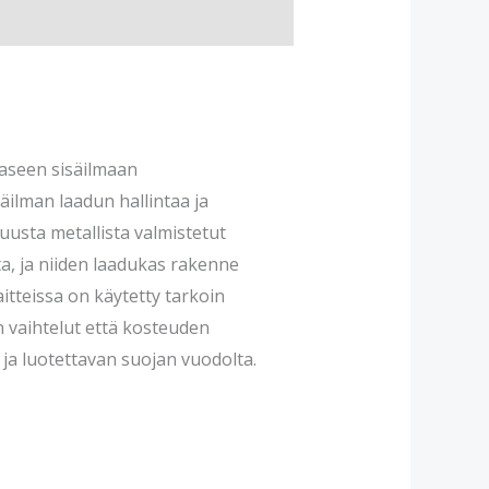
aaseen sisäilmaan
äilman laadun hallintaa ja
uusta metallista valmistetut
ta, ja niiden laadukas rakenne
itteissa on käytetty tarkoin
an vaihtelut että kosteuden
ja luotettavan suojan vuodolta.