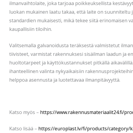
ilmanvaihtolaite, joka tarjoaa poikkeuksellista kestävyy
luokan mukainen laatu takaa, että laite on suunniteltu 
standardien mukaisesti, mikä tekee siitä erinomaisen v
kaupallisiin tiloihin.
Valitsemalla galvanoidusta teräksestä valmistetut ilman
tiivisteet, varmistat rakennuksesi sisäilman laadun ja
huoltotarpeet ja käyttökustannukset pitkällä aikavälill
ihanteellinen valinta nykyaikaisiin rakennusprojekteihin
helppoa asennusta ja luotettavaa ilmanpitävyyttä.
Katso myös –
https://www.rakennusmateriaalit24.fi/pro
Katso lisää –
https://europlast.lv/fi/products/category/