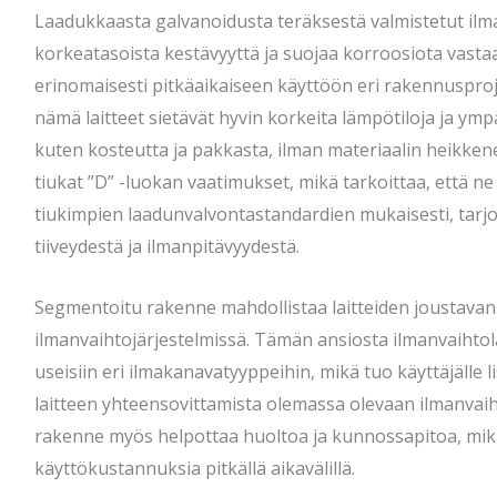
Laadukkaasta galvanoidusta teräksestä valmistetut ilma
korkeatasoista kestävyyttä ja suojaa korroosiota vasta
erinomaisesti pitkäaikaiseen käyttöön eri rakennusproje
nämä laitteet sietävät hyvin korkeita lämpötiloja ja ymp
kuten kosteutta ja pakkasta, ilman materiaalin heikkene
tiukat ”D” -luokan vaatimukset, mikä tarkoittaa, että ne
tiukimpien laadunvalvontastandardien mukaisesti, tar
tiiveydestä ja ilmanpitävyydestä.
Segmentoitu rakenne mahdollistaa laitteiden joustava
ilmanvaihtojärjestelmissä. Tämän ansiosta ilmanvaihtola
useisiin eri ilmakanavatyyppeihin, mikä tuo käyttäjälle 
laitteen yhteensovittamista olemassa olevaan ilmanvai
rakenne myös helpottaa huoltoa ja kunnossapitoa, mikä
käyttökustannuksia pitkällä aikavälillä.