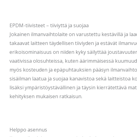
EPDM-tiivisteet – tiiviyttä ja suojaa
Jokainen ilmanvaihtolaite on varustettu kestävillä ja laad
takaavat laitteen täydellisen tiiviyden ja estävät ilmanv
erikoisominaisuus on niiden kyky säilyttää joustavuuten
vaativissa olosuhteissa, kuten äärimmäisessä kuumuudes
myös kosteuden ja epäpuhtauksien pääsyn ilmanvaihto
sisäilman laatua ja suojaa kanavistoa sekä laitteistoa 
lisäksi ympäristöystävällinen ja täysin kierrätettävä mat
kehityksen mukaisen ratkaisun.
Helppo asennus