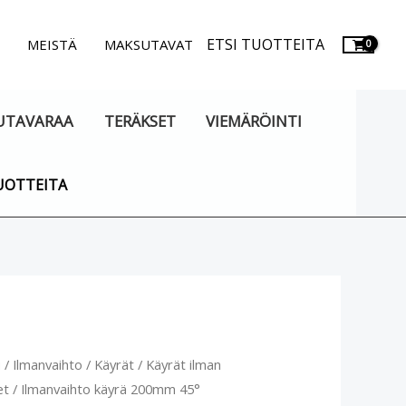
ETSI TUOTTEITA
.
MEISTÄ
MAKSUTAVAT
UTAVARAA
TERÄKSET
VIEMÄRÖINTI
UOTTEITA
vaihto
u
/
Ilmanvaihto
/
Käyrät
/
Käyrät ilman
et
/ Ilmanvaihto käyrä 200mm 45°