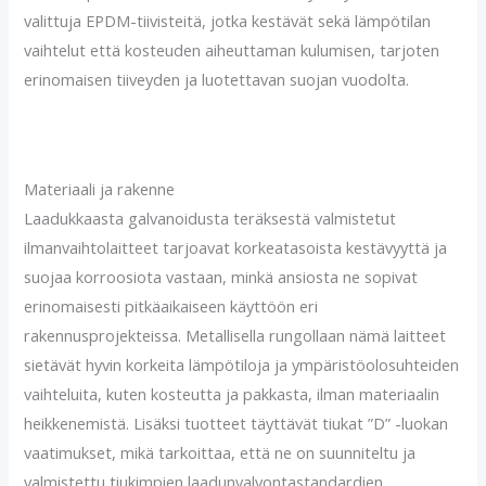
valittuja EPDM-tiivisteitä, jotka kestävät sekä lämpötilan
vaihtelut että kosteuden aiheuttaman kulumisen, tarjoten
erinomaisen tiiveyden ja luotettavan suojan vuodolta.
Materiaali ja rakenne
Laadukkaasta galvanoidusta teräksestä valmistetut
ilmanvaihtolaitteet tarjoavat korkeatasoista kestävyyttä ja
suojaa korroosiota vastaan, minkä ansiosta ne sopivat
erinomaisesti pitkäaikaiseen käyttöön eri
rakennusprojekteissa. Metallisella rungollaan nämä laitteet
sietävät hyvin korkeita lämpötiloja ja ympäristöolosuhteiden
vaihteluita, kuten kosteutta ja pakkasta, ilman materiaalin
heikkenemistä. Lisäksi tuotteet täyttävät tiukat ”D” -luokan
vaatimukset, mikä tarkoittaa, että ne on suunniteltu ja
valmistettu tiukimpien laadunvalvontastandardien