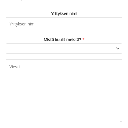
Yrityksen nimi
Mistä kuulit meistä?
*
C
o
m
m
e
n
t
o
r