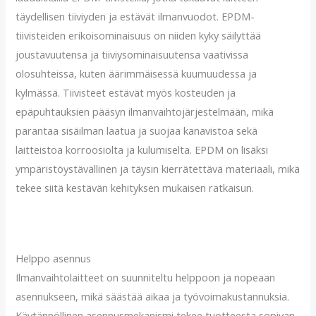
täydellisen tiiviyden ja estävät ilmanvuodot. EPDM-
tiivisteiden erikoisominaisuus on niiden kyky säilyttää
joustavuutensa ja tiiviysominaisuutensa vaativissa
olosuhteissa, kuten äärimmäisessä kuumuudessa ja
kylmässä. Tiivisteet estävät myös kosteuden ja
epäpuhtauksien pääsyn ilmanvaihtojärjestelmään, mikä
parantaa sisäilman laatua ja suojaa kanavistoa sekä
laitteistoa korroosiolta ja kulumiselta. EPDM on lisäksi
ympäristöystävällinen ja täysin kierrätettävä materiaali, mikä
tekee siitä kestävän kehityksen mukaisen ratkaisun.
Helppo asennus
Ilmanvaihtolaitteet on suunniteltu helppoon ja nopeaan
asennukseen, mikä säästää aikaa ja työvoimakustannuksia.
Käytännöllinen asennusmekanismi tekee tuotteesta sopivan