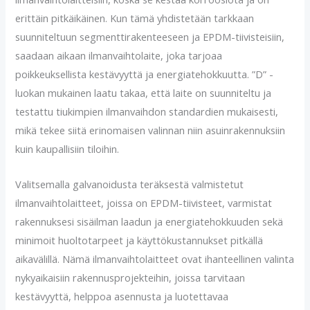
erittäin pitkäikäinen. Kun tämä yhdistetään tarkkaan
suunniteltuun segmenttirakenteeseen ja EPDM-tiivisteisiin,
saadaan aikaan ilmanvaihtolaite, joka tarjoaa
poikkeuksellista kestävyyttä ja energiatehokkuutta. ”D” -
luokan mukainen laatu takaa, että laite on suunniteltu ja
testattu tiukimpien ilmanvaihdon standardien mukaisesti,
mikä tekee siitä erinomaisen valinnan niin asuinrakennuksiin
kuin kaupallisiin tiloihin.
Valitsemalla galvanoidusta teräksestä valmistetut
ilmanvaihtolaitteet, joissa on EPDM-tiivisteet, varmistat
rakennuksesi sisäilman laadun ja energiatehokkuuden sekä
minimoit huoltotarpeet ja käyttökustannukset pitkällä
aikavälillä. Nämä ilmanvaihtolaitteet ovat ihanteellinen valinta
nykyaikaisiin rakennusprojekteihin, joissa tarvitaan
kestävyyttä, helppoa asennusta ja luotettavaa