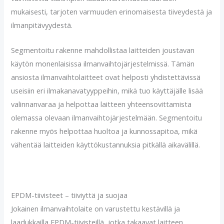
mukaisesti, tarjoten varmuuden erinomaisesta tiiveydestä ja
ilmanpitävyydestä.
Segmentoitu rakenne mahdollistaa laitteiden joustavan
käytön monenlaisissa ilmanvaihtojärjestelmissä. Tämän
ansiosta ilmanvaihtolaitteet ovat helposti yhdistettävissä
useisiin eri ilmakanavatyyppeihin, mikä tuo käyttäjälle lisää
valinnanvaraa ja helpottaa laitteen yhteensovittamista
olemassa olevaan ilmanvaihtojärjestelmään. Segmentoitu
rakenne myös helpottaa huoltoa ja kunnossapitoa, mikä
vähentää laitteiden käyttökustannuksia pitkällä aikavälillä.
EPDM-tiivisteet – tiiviyttä ja suojaa
Jokainen ilmanvaihtolaite on varustettu kestävillä ja
laadukkailla EPDM-tiivisteillä, jotka takaavat laitteen