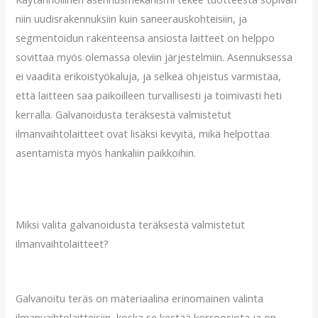
niin uudisrakennuksiin kuin saneerauskohteisiin, ja
segmentoidun rakenteensa ansiosta laitteet on helppo
sovittaa myös olemassa oleviin järjestelmiin. Asennuksessa
ei vaadita erikoistyökaluja, ja selkeä ohjeistus varmistaa,
että laitteen saa paikoilleen turvallisesti ja toimivasti heti
kerralla. Galvanoidusta teräksestä valmistetut
ilmanvaihtolaitteet ovat lisäksi kevyitä, mikä helpottaa
asentamista myös hankaliin paikkoihin.
Miksi valita galvanoidusta teräksestä valmistetut
ilmanvaihtolaitteet?
Galvanoitu teräs on materiaalina erinomainen valinta
ilmanvaihtolaitteisiin, koska se kestää korroosiota ja on