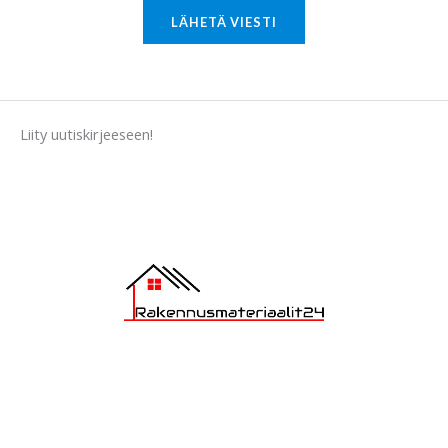
M
LÄHETÄ VIESTI
e
s
s
a
Liity uutiskirjeeseen!
g
e
*