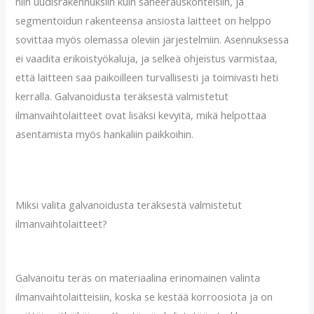
niin uudisrakennuksiin kuin saneerauskohteisiin, ja
segmentoidun rakenteensa ansiosta laitteet on helppo
sovittaa myös olemassa oleviin järjestelmiin. Asennuksessa
ei vaadita erikoistyökaluja, ja selkeä ohjeistus varmistaa,
että laitteen saa paikoilleen turvallisesti ja toimivasti heti
kerralla. Galvanoidusta teräksestä valmistetut
ilmanvaihtolaitteet ovat lisäksi kevyitä, mikä helpottaa
asentamista myös hankaliin paikkoihin.
Miksi valita galvanoidusta teräksestä valmistetut
ilmanvaihtolaitteet?
Galvanoitu teräs on materiaalina erinomainen valinta
ilmanvaihtolaitteisiin, koska se kestää korroosiota ja on