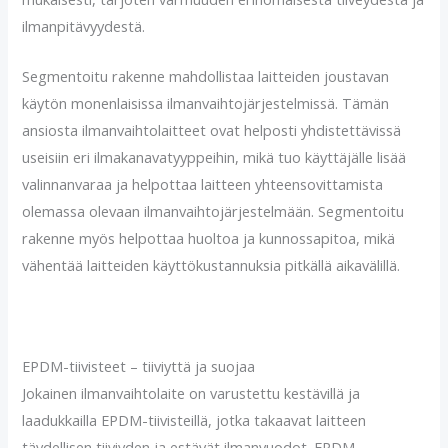
ilmanpitävyydestä.
Segmentoitu rakenne mahdollistaa laitteiden joustavan
käytön monenlaisissa ilmanvaihtojärjestelmissä. Tämän
ansiosta ilmanvaihtolaitteet ovat helposti yhdistettävissä
useisiin eri ilmakanavatyyppeihin, mikä tuo käyttäjälle lisää
valinnanvaraa ja helpottaa laitteen yhteensovittamista
olemassa olevaan ilmanvaihtojärjestelmään. Segmentoitu
rakenne myös helpottaa huoltoa ja kunnossapitoa, mikä
vähentää laitteiden käyttökustannuksia pitkällä aikavälillä.
EPDM-tiivisteet – tiiviyttä ja suojaa
Jokainen ilmanvaihtolaite on varustettu kestävillä ja
laadukkailla EPDM-tiivisteillä, jotka takaavat laitteen
täydellisen tiiviyden ja estävät ilmanvuodot. EPDM-