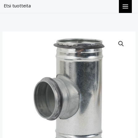
Siirry
Etsi tuotteita
sisältöön