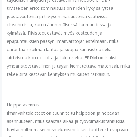
tiivisteiden erikoisominaisuus on niiden kyky säilyttää
joustavuutensa ja tiiviysominaisuutensa vaativissa
olosuhteissa, kuten äärimmäisessä kuumuudessa ja
kylmässä. Tiivisteet estävät myös kosteuden ja
epäpuhtauksien pääsyn ilmanvaihtojärjestelmään, mikä
parantaa sisäilman laatua ja suojaa kanavistoa sekä
laitteistoa korroosiolta ja kulumiselta. EPDM on lisäksi
ympäristöystävällinen ja täysin kierrätettävä materiaali, mikä
tekee siitä kestävän kehityksen mukaisen ratkaisun.
Helppo asennus
Ilmanvaihtolaitteet on suunniteltu helppoon ja nopeaan
asennukseen, mikä säästää aikaa ja työvoimakustannuksia.
Käytännöllinen asennusmekanismi tekee tuotteesta sopivan