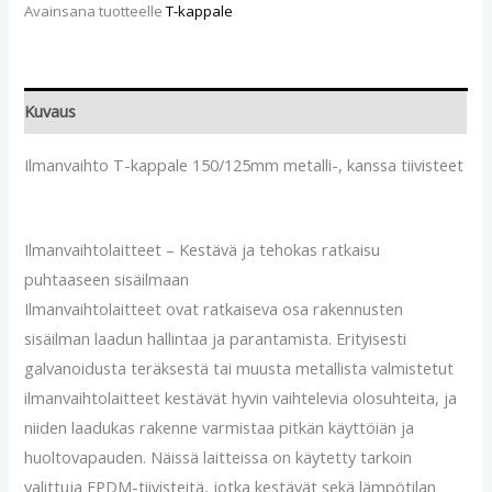
Avainsana tuotteelle
T-kappale
Kuvaus
Ilmanvaihto T-kappale 150/125mm metalli-, kanssa tiivisteet
Ilmanvaihtolaitteet – Kestävä ja tehokas ratkaisu
puhtaaseen sisäilmaan
Ilmanvaihtolaitteet ovat ratkaiseva osa rakennusten
sisäilman laadun hallintaa ja parantamista. Erityisesti
galvanoidusta teräksestä tai muusta metallista valmistetut
ilmanvaihtolaitteet kestävät hyvin vaihtelevia olosuhteita, ja
niiden laadukas rakenne varmistaa pitkän käyttöiän ja
huoltovapauden. Näissä laitteissa on käytetty tarkoin
valittuja EPDM-tiivisteitä, jotka kestävät sekä lämpötilan