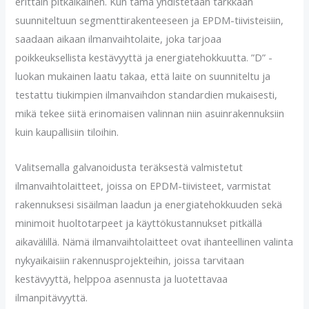
erittäin pitkäikäinen. Kun tämä yhdistetään tarkkaan
suunniteltuun segmenttirakenteeseen ja EPDM-tiivisteisiin,
saadaan aikaan ilmanvaihtolaite, joka tarjoaa
poikkeuksellista kestävyyttä ja energiatehokkuutta. ”D” -
luokan mukainen laatu takaa, että laite on suunniteltu ja
testattu tiukimpien ilmanvaihdon standardien mukaisesti,
mikä tekee siitä erinomaisen valinnan niin asuinrakennuksiin
kuin kaupallisiin tiloihin.
Valitsemalla galvanoidusta teräksestä valmistetut
ilmanvaihtolaitteet, joissa on EPDM-tiivisteet, varmistat
rakennuksesi sisäilman laadun ja energiatehokkuuden sekä
minimoit huoltotarpeet ja käyttökustannukset pitkällä
aikavälillä. Nämä ilmanvaihtolaitteet ovat ihanteellinen valinta
nykyaikaisiin rakennusprojekteihin, joissa tarvitaan
kestävyyttä, helppoa asennusta ja luotettavaa
ilmanpitävyyttä.