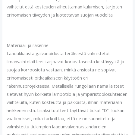
vaihtelut että kosteuden aiheuttaman kulumisen, tarjoten
erinomaisen tiiveyden ja luotettavan suojan vuodolta.
Materiaali ja rakenne
Laadukkaasta galvanoidusta teräksestä valmistetut
ilmanvaihtolaitteet tarjoavat korkeatasoista kestävyyttä ja
suojaa korroosiota vastaan, minkä ansiosta ne sopivat
erinomaisesti pitkäaikaiseen käyttöön eri
rakennusprojekteissa. Metallisella rungollaan nämä laitteet
sietävät hyvin korkeita lämpötiloja ja ympäristöolosuhteiden
vaihteluita, kuten kosteutta ja pakkasta, ilman materiaalin
heikkenemistä. Lisäksi tuotteet täyttävät tiukat ”D” -luokan
vaatimukset, mikä tarkoittaa, että ne on suunniteltu ja
valmistettu tiukimpien laadunvalvontastandardien
mukaisesti, tarjoten varmuuden erinomaisesta tiiveydestä ja