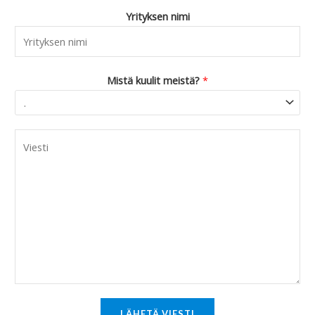
Yrityksen nimi
Mistä kuulit meistä?
*
C
o
m
m
e
n
t
o
r
M
LÄHETÄ VIESTI