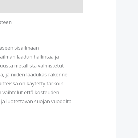
steen
aaseen sisäilmaan
äilman laadun hallintaa ja
uusta metallista valmistetut
ta, ja niiden laadukas rakenne
itteissa on käytetty tarkoin
an vaihtelut että kosteuden
ja luotettavan suojan vuodolta.