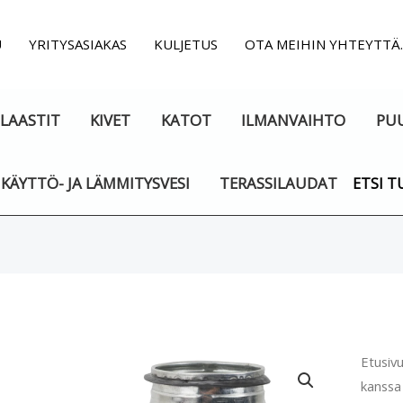
U
YRITYSASIAKAS
KULJETUS
OTA MEIHIN YHTEYTTÄ
LAASTIT
KIVET
KATOT
ILMANVAIHTO
PU
KÄYTTÖ- JA LÄMMITYSVESI
TERASSILAUDAT
ETSI T
Ilman
Etusiv
kanssa 
T-