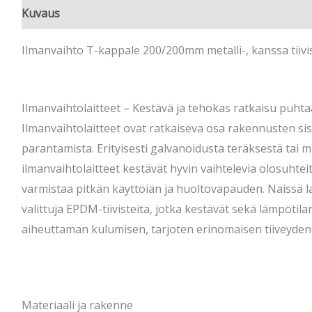
Kuvaus
Ilmanvaihto T-kappale 200/200mm metalli-, kanssa tiivi
Ilmanvaihtolaitteet – Kestävä ja tehokas ratkaisu puht
Ilmanvaihtolaitteet ovat ratkaiseva osa rakennusten sis
parantamista. Erityisesti galvanoidusta teräksestä tai m
ilmanvaihtolaitteet kestävät hyvin vaihtelevia olosuhtei
varmistaa pitkän käyttöiän ja huoltovapauden. Näissä la
valittuja EPDM-tiivisteitä, jotka kestävät sekä lämpötil
aiheuttaman kulumisen, tarjoten erinomaisen tiiveyden 
Materiaali ja rakenne