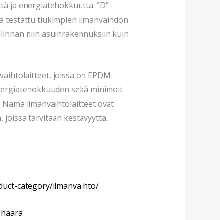
ttä ja energiatehokkuutta. ”D” -
ja testattu tiukimpien ilmanvaihdon
alinnan niin asuinrakennuksiin kuin
vaihtolaitteet, joissa on EPDM-
 energiatehokkuuden sekä minimoit
ä. Nämä ilmanvaihtolaitteet ovat
, joissa tarvitaan kestävyyttä,
duct-category/ilmanvaihto/
t-haara