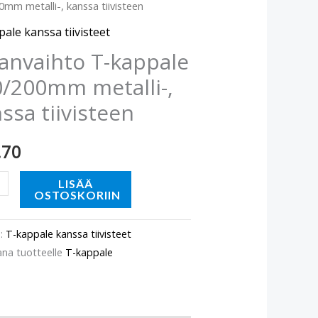
0mm metalli-, kanssa tiivisteen
le
200mm
ale kanssa tiivisteet
-,
anvaihto T-kappale
a
/200mm metalli-,
teen
ssa tiivisteen
ä
.70
LISÄÄ
OSTOSKORIIN
o:
T-kappale kanssa tiivisteet
ana tuotteelle
T-kappale