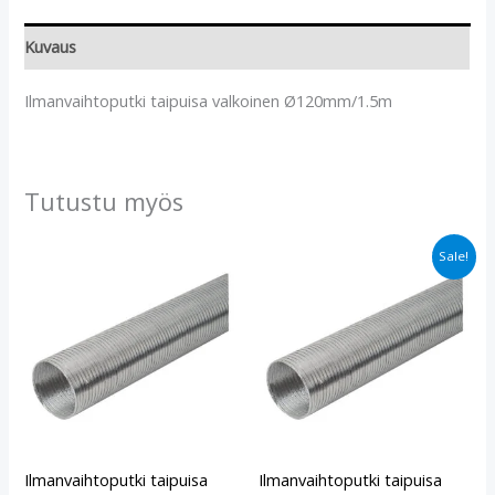
Kuvaus
Ilmanvaihtoputki taipuisa valkoinen Ø120mm/1.5m
Tutustu myös
Alkuperäinen
Nykyinen
Sale!
hinta
hinta
oli:
on:
€14.90.
€11.90.
Ilmanvaihtoputki taipuisa
Ilmanvaihtoputki taipuisa