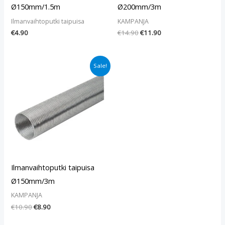
Ø150mm/1.5m
Ø200mm/3m
Ilmanvaihtoputki taipuisa
KAMPANJA
€
4.90
€
14.90
€
11.90
Alkuperäinen
Nykyinen
Sale!
hinta
hinta
oli:
on:
€10.90.
€8.90.
Ilmanvaihtoputki taipuisa
Ø150mm/3m
KAMPANJA
€
10.90
€
8.90