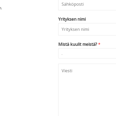
n.
Yrityksen nimi
Mistä kuulit meistä?
*
C
o
m
m
e
n
t