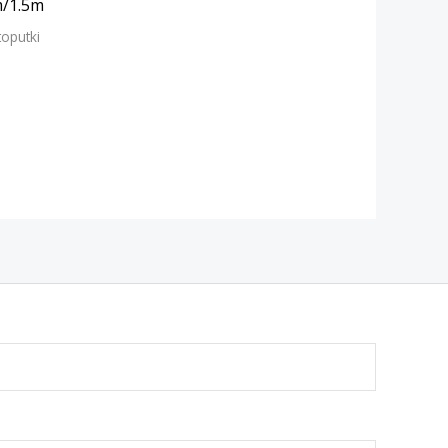
/1.5m
toputki