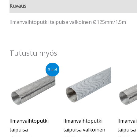
Kuvaus
Ilmanvaihtoputki taipuisa valkoinen Ø125mm/1.5m
Tutustu myös
Alkuperäinen
Nykyinen
Sale!
hinta
hinta
oli:
on:
€14.90.
€11.90.
Ilmanvaihtoputki
Ilmanvaihtoputki
Ilmanvai
taipuisa
taipuisa valkoinen
taipuisa