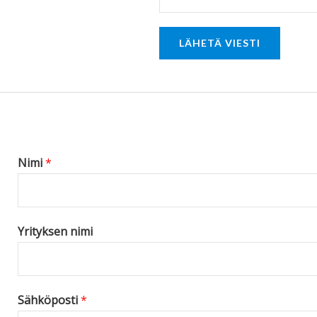
o
r
LÄHETÄ VIESTI
M
e
s
s
a
g
Nimi
*
e
*
Yrityksen nimi
Sähköposti
*