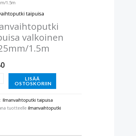
m/1.5m
inen
mm/1.5m
aihtoputki taipuisa
ä
anvaihtoputki
puisa valkoinen
25mm/1.5m
40
LISÄÄ
OSTOSKORIIN
o:
Ilmanvaihtoputki taipuisa
ana tuotteelle
ilmanvaihtoputki