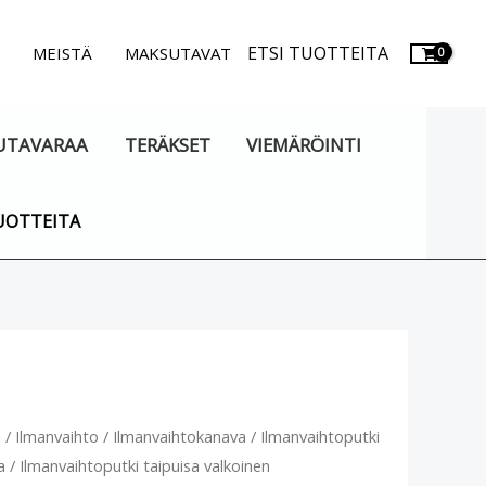
ETSI TUOTTEITA
.
MEISTÄ
MAKSUTAVAT
UTAVARAA
TERÄKSET
VIEMÄRÖINTI
UOTTEITA
vaihtoputki
u
/
Ilmanvaihto
/
Ilmanvaihtokanava
/
Ilmanvaihtoputki
a
/ Ilmanvaihtoputki taipuisa valkoinen
sa