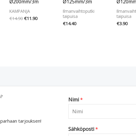
Ø200mm/3m
Ø125mm/3m
Ø120mm
KAMPANJA
Ilmanvaihtoputki
Ilmanvaih
taipuisa
taipuisa
€
14.90
€
11.90
€
14.40
€
3.90
a?
Nimi
*
 parhaan tarjouksen!
Sähköposti
*