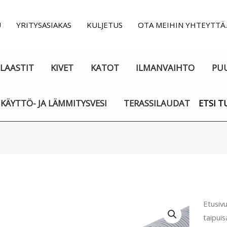
U
YRITYSASIAKAS
KULJETUS
OTA MEIHIN YHTEYTTÄ
LAASTIT
KIVET
KATOT
ILMANVAIHTO
PU
KÄYTTÖ- JA LÄMMITYSVESI
TERASSILAUDAT
ETSI T
Ilman
Etusiv
taipuis
taipui