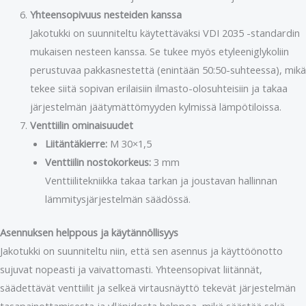
Yhteensopivuus nesteiden kanssa
Jakotukki on suunniteltu käytettäväksi VDI 2035 -standardin
mukaisen nesteen kanssa. Se tukee myös etyleeniglykoliin
perustuvaa pakkasnestettä (enintään 50:50-suhteessa), mikä
tekee siitä sopivan erilaisiin ilmasto-olosuhteisiin ja takaa
järjestelmän jäätymättömyyden kylmissä lämpötiloissa.
Venttiilin ominaisuudet
Liitäntäkierre:
M 30×1,5
Venttiilin nostokorkeus:
3 mm
Venttiilitekniikka takaa tarkan ja joustavan hallinnan
lämmitysjärjestelmän säädössä.
Asennuksen helppous ja käytännöllisyys
Jakotukki on suunniteltu niin, että sen asennus ja käyttöönotto
sujuvat nopeasti ja vaivattomasti. Yhteensopivat liitännät,
säädettävät venttiilit ja selkeä virtausnäyttö tekevät järjestelmän