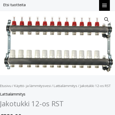
Siirry
Etsi tuotteita
sisältöön
Jakotukki
12-
os
RST
määrä
Etusivu
/
Käyttö- ja lämmitysvesi
/
Lattialämmitys
/ Jakotukki 12-os RST
Lattialämmitys
Jakotukki 12-os RST