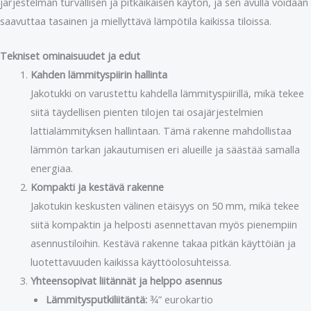
järjestelmän turvallisen ja pitkäikäisen käytön, ja sen avulla voidaan
saavuttaa tasainen ja miellyttävä lämpötila kaikissa tiloissa.
Tekniset ominaisuudet ja edut
Kahden lämmityspiirin hallinta
Jakotukki on varustettu kahdella lämmityspiirillä, mikä tekee
siitä täydellisen pienten tilojen tai osajärjestelmien
lattialämmityksen hallintaan. Tämä rakenne mahdollistaa
lämmön tarkan jakautumisen eri alueille ja säästää samalla
energiaa.
Kompakti ja kestävä rakenne
Jakotukin keskusten välinen etäisyys on 50 mm, mikä tekee
siitä kompaktin ja helposti asennettavan myös pienempiin
asennustiloihin. Kestävä rakenne takaa pitkän käyttöiän ja
luotettavuuden kaikissa käyttöolosuhteissa.
Yhteensopivat liitännät ja helppo asennus
Lämmitysputkiliitäntä:
¾” eurokartio