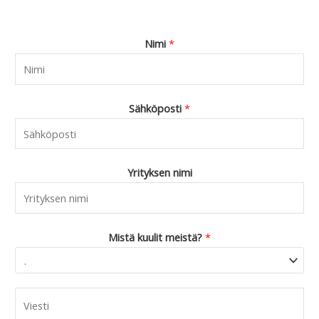
Nimi
*
Sähköposti
*
Yrityksen nimi
Mistä kuulit meistä?
*
C
o