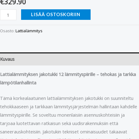
€
329.90
LISÄÄ OSTOSKORIIN
Osasto:
Lattialämmitys
Kuvaus
Lattialämmityksen jakotukki 12 lämmityspiirille – tehokas ja tarkka
lämpötilanhallinta
Tämä korkealaatuinen lattialämmityksen jakotukki on suunniteltu
tehokkaaseen ja tarkkaan lämmitysjärjestelmän hallintaan kahdelle
lämmityspiirille. Se soveltuu monenlaisiin asennuskohteisiin ja
tarjoaa luotettavan ratkaisun sekä uudisrakennuksiin että
saneerauskohteisiin. Jakotukin tekniset ominaisuudet takaavat