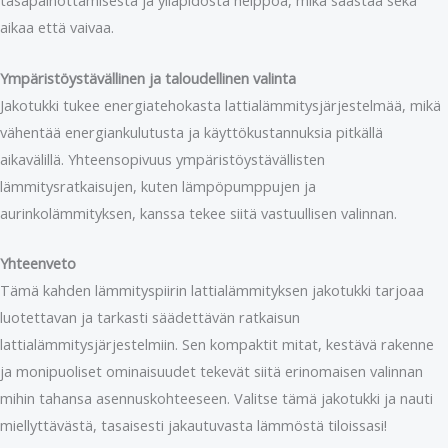
tasapainottamisesta ja ylläpidosta helppoa, mikä säästää sekä
aikaa että vaivaa.
Ympäristöystävällinen ja taloudellinen valinta
Jakotukki tukee energiatehokasta lattialämmitysjärjestelmää, mikä
vähentää energiankulutusta ja käyttökustannuksia pitkällä
aikavälillä. Yhteensopivuus ympäristöystävällisten
lämmitysratkaisujen, kuten lämpöpumppujen ja
aurinkolämmityksen, kanssa tekee siitä vastuullisen valinnan.
Yhteenveto
Tämä kahden lämmityspiirin lattialämmityksen jakotukki tarjoaa
luotettavan ja tarkasti säädettävän ratkaisun
lattialämmitysjärjestelmiin. Sen kompaktit mitat, kestävä rakenne
ja monipuoliset ominaisuudet tekevät siitä erinomaisen valinnan
mihin tahansa asennuskohteeseen. Valitse tämä jakotukki ja nauti
miellyttävästä, tasaisesti jakautuvasta lämmöstä tiloissasi!