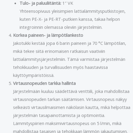
Tulo- ja paluuliitäntä:
1″ VK
Yhteensopivuus yleisimpien lattialämmitysputkistojen,
kuten PE-X- ja PE-RT-putkien kanssa, takaa helpon
integroinnin olemassa oleviin järjestelmiin.
Korkea paineen- ja lämpötilankesto
Jakotukki kestää jopa 6 barin paineen ja 70 °C lämpötilan,
mikä tekee siitä erinomaisen ratkaisun vaativiin
lattialämmitysjärjestelmiin. Tämä varmistaa järjestelmän
tehokkuuden ja turvallisuuden myös haastavissa
käyttöympäristöissä.
Virtausnopeuden tarkka hallinta
Järjestelmään kuuluu säädettävä venttiili, joka mahdollistaa
virtausnopeuden tarkan säätämisen. Virtausnopeus näkyy
selkeästi virtausilmaisimen näkölasin kautta, mikä helpottaa
järjestelmän tasapainottamista ja optimointia.
Lämmityspiirien maksimivirtausnopeus on 5 l/min, mikä
mahdollistaa tasaisen ja tehokkaan lämmön jakautumisen.