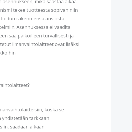
n asennukseen, mikä säästää aikaa
ismi tekee tuotteesta sopivan niin
ntoidun rakenteensa ansiosta
stelmiin. Asennuksessa ei vaadita
een saa paikoilleen turvallisesti ja
tetut ilmanvaihtolaitteet ovat lisäksi
kkoihin.
aihtolaitteet?
manvaihtolaitteisiin, koska se
ä yhdistetään tarkkaan
siin, saadaan aikaan