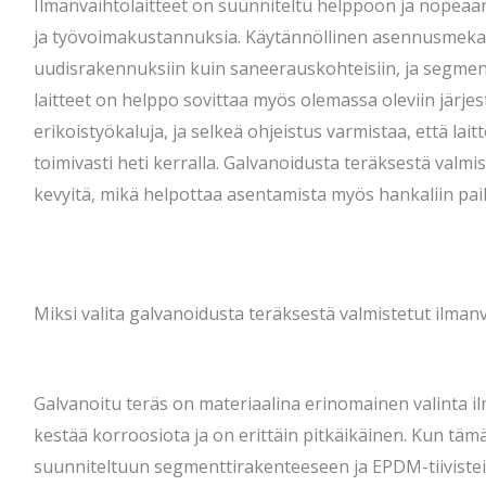
Ilmanvaihtolaitteet on suunniteltu helppoon ja nopeaa
ja työvoimakustannuksia. Käytännöllinen asennusmekan
uudisrakennuksiin kuin saneerauskohteisiin, ja segme
laitteet on helppo sovittaa myös olemassa oleviin järje
erikoistyökaluja, ja selkeä ohjeistus varmistaa, että laitt
toimivasti heti kerralla. Galvanoidusta teräksestä valmis
kevyitä, mikä helpottaa asentamista myös hankaliin pai
Miksi valita galvanoidusta teräksestä valmistetut ilmanv
Galvanoitu teräs on materiaalina erinomainen valinta il
kestää korroosiota ja on erittäin pitkäikäinen. Kun täm
suunniteltuun segmenttirakenteeseen ja EPDM-tiivistei