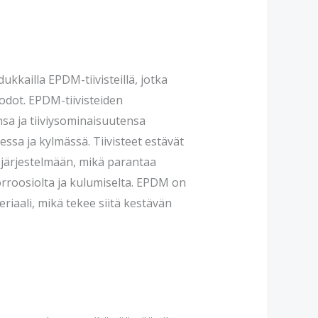
ukkailla EPDM-tiivisteillä, jotka
uodot. EPDM-tiivisteiden
sa ja tiiviysominaisuutensa
sa ja kylmässä. Tiivisteet estävät
järjestelmään, mikä parantaa
korroosiolta ja kulumiselta. EPDM on
eriaali, mikä tekee siitä kestävän