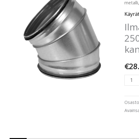
metalli
250m
60°
Käyrät
metalli
Ilm
kanss
250
tiivist
kan
määr
€
28
Osast
Avains