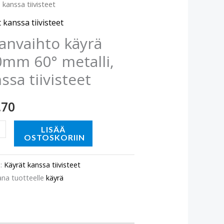
, kanssa tiivisteet
m
 kanssa tiivisteet
,
anvaihto käyrä
a
mm 60° metalli,
eet
ssa tiivisteet
ä
.70
LISÄÄ
OSTOSKORIIN
o:
Käyrät kanssa tiivisteet
ana tuotteelle
käyrä