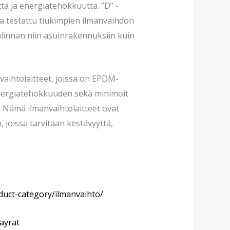
ttä ja energiatehokkuutta. ”D” -
ja testattu tiukimpien ilmanvaihdon
alinnan niin asuinrakennuksiin kuin
vaihtolaitteet, joissa on EPDM-
 energiatehokkuuden sekä minimoit
ä. Nämä ilmanvaihtolaitteet ovat
, joissa tarvitaan kestävyyttä,
duct-category/ilmanvaihto/
kayrat