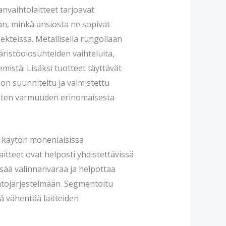
nvaihtolaitteet tarjoavat
an, minkä ansiosta ne sopivat
kteissa. Metallisella rungollaan
äristöolosuhteiden vaihteluita,
mistä. Lisäksi tuotteet täyttävät
 on suunniteltu ja valmistettu
joten varmuuden erinomaisesta
n käytön monenlaisissa
itteet ovat helposti yhdistettävissä
lisää valinnanvaraa ja helpottaa
htojärjestelmään. Segmentoitu
 vähentää laitteiden