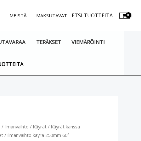
ETSI TUOTTEITA
.
MEISTÄ
MAKSUTAVAT
UTAVARAA
TERÄKSET
VIEMÄRÖINTI
UOTTEITA
vaihto
u
/
Ilmanvaihto
/
Käyrät
/
Käyrät kanssa
et
/ Ilmanvaihto käyrä 250mm 60°