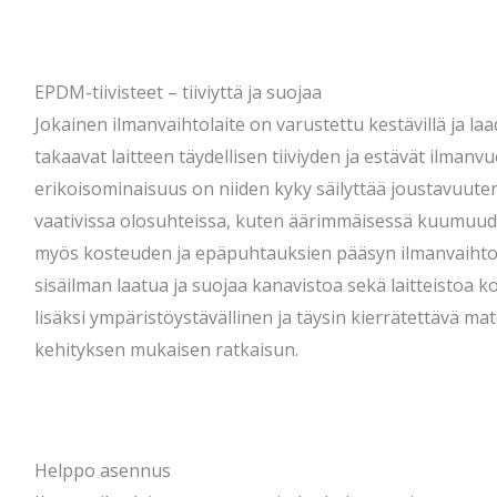
EPDM-tiivisteet – tiiviyttä ja suojaa
Jokainen ilmanvaihtolaite on varustettu kestävillä ja laad
takaavat laitteen täydellisen tiiviyden ja estävät ilmanv
erikoisominaisuus on niiden kyky säilyttää joustavuuten
vaativissa olosuhteissa, kuten äärimmäisessä kuumuudes
myös kosteuden ja epäpuhtauksien pääsyn ilmanvaihto
sisäilman laatua ja suojaa kanavistoa sekä laitteistoa 
lisäksi ympäristöystävällinen ja täysin kierrätettävä mat
kehityksen mukaisen ratkaisun.
Helppo asennus