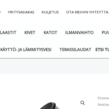
U
YRITYSASIAKAS
KULJETUS
OTA MEIHIN YHTEYTTÄ
LAASTIT
KIVET
KATOT
ILMANVAIHTO
PU
KÄYTTÖ- JA LÄMMITYSVESI
TERASSILAUDAT
ETSI T
Ilman
Etusiv
tiiviste
käyrä