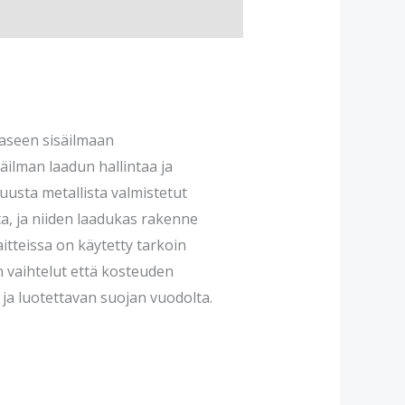
aaseen sisäilmaan
äilman laadun hallintaa ja
uusta metallista valmistetut
ta, ja niiden laadukas rakenne
itteissa on käytetty tarkoin
an vaihtelut että kosteuden
ja luotettavan suojan vuodolta.