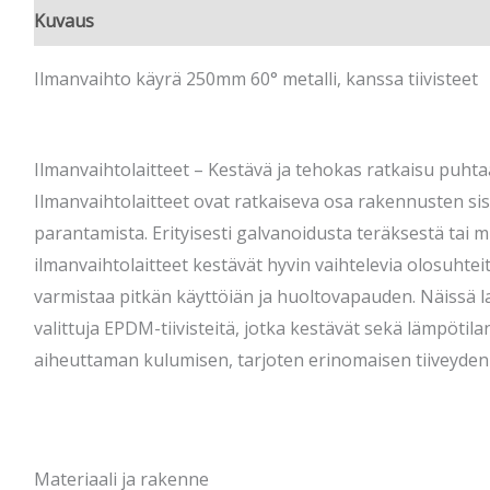
Kuvaus
Ilmanvaihto käyrä 250mm 60° metalli, kanssa tiivisteet
Ilmanvaihtolaitteet – Kestävä ja tehokas ratkaisu puht
Ilmanvaihtolaitteet ovat ratkaiseva osa rakennusten sis
parantamista. Erityisesti galvanoidusta teräksestä tai m
ilmanvaihtolaitteet kestävät hyvin vaihtelevia olosuhtei
varmistaa pitkän käyttöiän ja huoltovapauden. Näissä la
valittuja EPDM-tiivisteitä, jotka kestävät sekä lämpötil
aiheuttaman kulumisen, tarjoten erinomaisen tiiveyden 
Materiaali ja rakenne