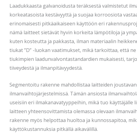
Laadukkaasta galvanoidusta teräksestä valmistetut ilma
korkeatasoista kestävyyttä ja suojaa korroosiota vasta
erinomaisesti pitkäaikaiseen käyttöön eri rakennusproje
nämä laitteet sietävät hyvin korkeita lämpötiloja ja ymp
kuten kosteutta ja pakkasta, ilman materiaalin heikkene
tiukat ”D” -luokan vaatimukset, mikä tarkoittaa, että ne
tiukimpien laadunvalvontastandardien mukaisesti, tar
tiiveydestä ja ilmanpitävyydestä.
Segmentoitu rakenne mahdollistaa laitteiden joustava
ilmanvaihtojärjestelmissä. Tämän ansiosta ilmanvaihtola
useisiin eri ilmakanavatyyppeihin, mikä tuo käyttäjälle 
laitteen yhteensovittamista olemassa olevaan ilmanvai
rakenne myös helpottaa huoltoa ja kunnossapitoa, mikä
käyttökustannuksia pitkällä aikavälillä.