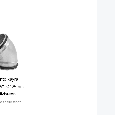
hto käyrä
 45°- Ø125mm
iivisteen
ssa tiivisteet