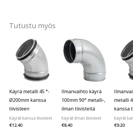
Tutustu myös
Käyrä metalli 45 °-
Ilmanvaihto käyrä
Ilmanvai
Ø200mm kanssa
100mm 90° metalli-,
metalli
tiivisteen
ilman tiivisteitä
kanssa t
Käyrät kanssa tiivisteet
Käyrät ilman tiivisteet
Käyrät kan
€
12.40
€
8.40
€
9.20