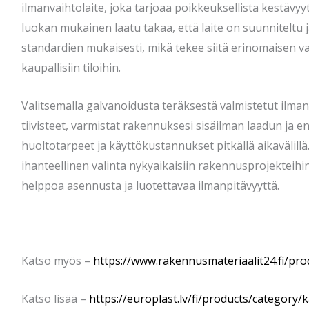
ilmanvaihtolaite, joka tarjoaa poikkeuksellista kestävyy
luokan mukainen laatu takaa, että laite on suunniteltu 
standardien mukaisesti, mikä tekee siitä erinomaisen v
kaupallisiin tiloihin.
Valitsemalla galvanoidusta teräksestä valmistetut ilman
tiivisteet, varmistat rakennuksesi sisäilman laadun ja
huoltotarpeet ja käyttökustannukset pitkällä aikavälill
ihanteellinen valinta nykyaikaisiin rakennusprojekteihin
helppoa asennusta ja luotettavaa ilmanpitävyyttä.
Katso myös –
https://www.rakennusmateriaalit24.fi/pro
Katso lisää –
https://europlast.lv/fi/products/category/