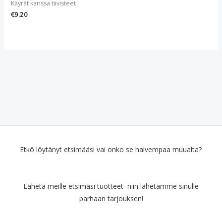
Käyrät kanssa tiivisteet
€
9.20
Etkö löytänyt etsimääsi vai onko se halvempaa muualta?
Lähetä meille etsimäsi tuotteet niin lähetämme sinulle
parhaan tarjouksen!