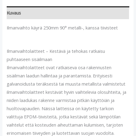
Kuvaus
Ilmanvaihto käyrä 250mm 90° metalli-, kanssa tiivisteet
Ilmanvaihtolaitteet – Kestävä ja tehokas ratkaisu
puhtaaseen sisäilmaan
Ilmanvaihtolaitteet ovat ratkaiseva osa rakennusten
sisäilman laadun hallintaa ja parantamista. Erityisesti
galvanoidusta teräksestä tai muusta metallista valmistetut
ilmanvaihtolaitteet kestävät hyvin vaihtelevia olosuhteita, ja
niiden laadukas rakenne varmistaa pitkän käyttöiän ja
huoltovapauden. Näissä laitteissa on käytetty tarkoin
valittuja EPDM-tiivisteitä, jotka kestävät sekä lämpötilan
vaihtelut että kosteuden aiheuttaman kulumisen, tarjoten
erinomaisen tiiveyden ja luotettavan suojan vuodolta.