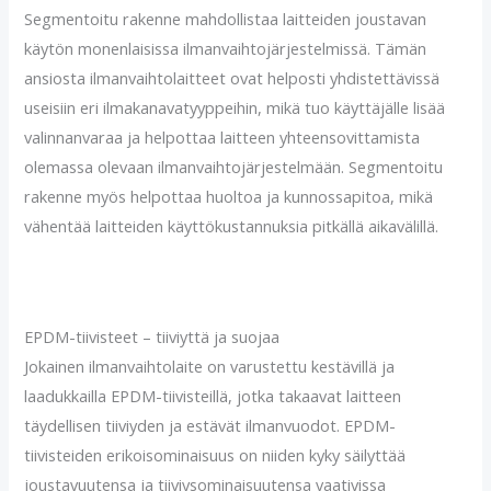
Segmentoitu rakenne mahdollistaa laitteiden joustavan
käytön monenlaisissa ilmanvaihtojärjestelmissä. Tämän
ansiosta ilmanvaihtolaitteet ovat helposti yhdistettävissä
useisiin eri ilmakanavatyyppeihin, mikä tuo käyttäjälle lisää
valinnanvaraa ja helpottaa laitteen yhteensovittamista
olemassa olevaan ilmanvaihtojärjestelmään. Segmentoitu
rakenne myös helpottaa huoltoa ja kunnossapitoa, mikä
vähentää laitteiden käyttökustannuksia pitkällä aikavälillä.
EPDM-tiivisteet – tiiviyttä ja suojaa
Jokainen ilmanvaihtolaite on varustettu kestävillä ja
laadukkailla EPDM-tiivisteillä, jotka takaavat laitteen
täydellisen tiiviyden ja estävät ilmanvuodot. EPDM-
tiivisteiden erikoisominaisuus on niiden kyky säilyttää
joustavuutensa ja tiiviysominaisuutensa vaativissa