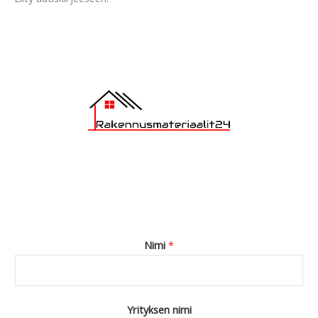
g
e
*
Nimi
*
Yrityksen nimi