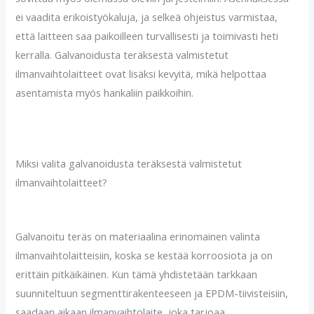
ei vaadita erikoistyökaluja, ja selkeä ohjeistus varmistaa,
että laitteen saa paikoilleen turvallisesti ja toimivasti heti
kerralla. Galvanoidusta teräksestä valmistetut
ilmanvaihtolaitteet ovat lisäksi kevyitä, mikä helpottaa
asentamista myös hankaliin paikkoihin.
Miksi valita galvanoidusta teräksestä valmistetut
ilmanvaihtolaitteet?
Galvanoitu teräs on materiaalina erinomainen valinta
ilmanvaihtolaitteisiin, koska se kestää korroosiota ja on
erittäin pitkäikäinen. Kun tämä yhdistetään tarkkaan
suunniteltuun segmenttirakenteeseen ja EPDM-tiivisteisiin,
saadaan aikaan ilmanvaihtolaite, joka tarjoaa