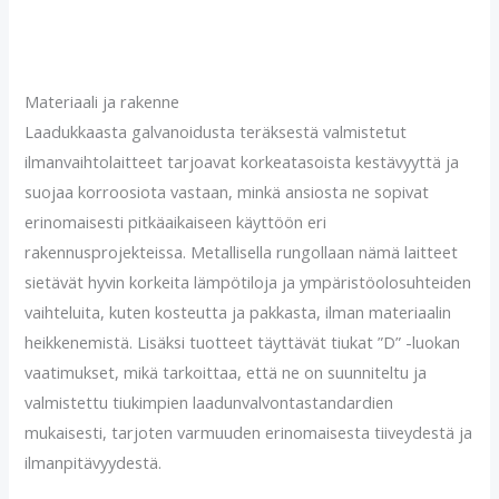
Materiaali ja rakenne
Laadukkaasta galvanoidusta teräksestä valmistetut
ilmanvaihtolaitteet tarjoavat korkeatasoista kestävyyttä ja
suojaa korroosiota vastaan, minkä ansiosta ne sopivat
erinomaisesti pitkäaikaiseen käyttöön eri
rakennusprojekteissa. Metallisella rungollaan nämä laitteet
sietävät hyvin korkeita lämpötiloja ja ympäristöolosuhteiden
vaihteluita, kuten kosteutta ja pakkasta, ilman materiaalin
heikkenemistä. Lisäksi tuotteet täyttävät tiukat ”D” -luokan
vaatimukset, mikä tarkoittaa, että ne on suunniteltu ja
valmistettu tiukimpien laadunvalvontastandardien
mukaisesti, tarjoten varmuuden erinomaisesta tiiveydestä ja
ilmanpitävyydestä.