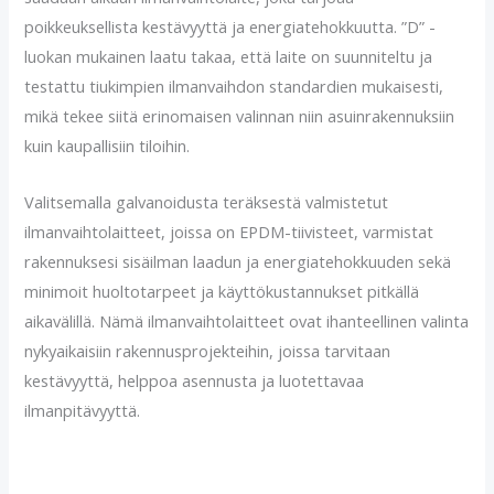
poikkeuksellista kestävyyttä ja energiatehokkuutta. ”D” -
luokan mukainen laatu takaa, että laite on suunniteltu ja
testattu tiukimpien ilmanvaihdon standardien mukaisesti,
mikä tekee siitä erinomaisen valinnan niin asuinrakennuksiin
kuin kaupallisiin tiloihin.
Valitsemalla galvanoidusta teräksestä valmistetut
ilmanvaihtolaitteet, joissa on EPDM-tiivisteet, varmistat
rakennuksesi sisäilman laadun ja energiatehokkuuden sekä
minimoit huoltotarpeet ja käyttökustannukset pitkällä
aikavälillä. Nämä ilmanvaihtolaitteet ovat ihanteellinen valinta
nykyaikaisiin rakennusprojekteihin, joissa tarvitaan
kestävyyttä, helppoa asennusta ja luotettavaa
ilmanpitävyyttä.