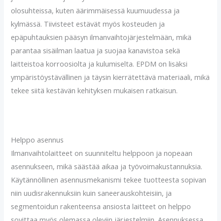
olosuhteissa, kuten äärimmäisessä kuumuudessa ja
kylmässä. Tiivisteet estävät myös kosteuden ja
epäpuhtauksien pääsyn ilmanvaihtojärjestelmään, mikä
parantaa sisäilman laatua ja suojaa kanavistoa sekä
laitteistoa korroosiolta ja kulumiselta. EPDM on lisäksi
ympäristöystävällinen ja täysin kierrätettävä materiaali, mikä
tekee siitä kestävän kehityksen mukaisen ratkaisun.
Helppo asennus
Ilmanvaihtolaitteet on suunniteltu helppoon ja nopeaan
asennukseen, mikä säästää aikaa ja työvoimakustannuksia.
Käytännöllinen asennusmekanismi tekee tuotteesta sopivan
niin uudisrakennuksiin kuin saneerauskohteisiin, ja
segmentoidun rakenteensa ansiosta laitteet on helppo
sovittaa myös olemassa oleviin järjestelmiin. Asennuksessa