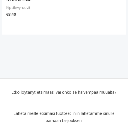
Kipsilevyruuvit
€
8.40
Etkö löytänyt etsimääsi vai onko se halvempaa muualta?
Lähetä meille etsimäsi tuotteet niin lähetämme sinulle
parhaan tarjouksen!