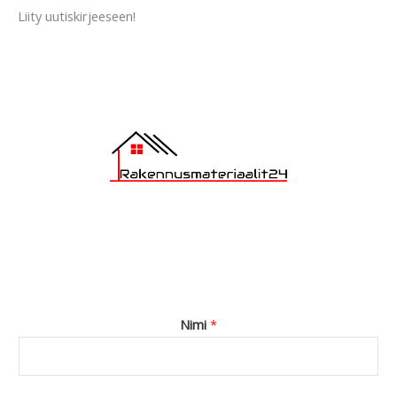
a
Liity uutiskirjeeseen!
g
e
*
Nimi
*