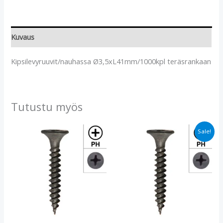
Kuvaus
Kipsilevyruuvit/nauhassa Ø3,5xL41mm/1000kpl teräsrankaan
Tutustu myös
Alkuperäinen
Nykyinen
Sale!
hinta
hinta
oli:
on:
€13.30.
€9.40.