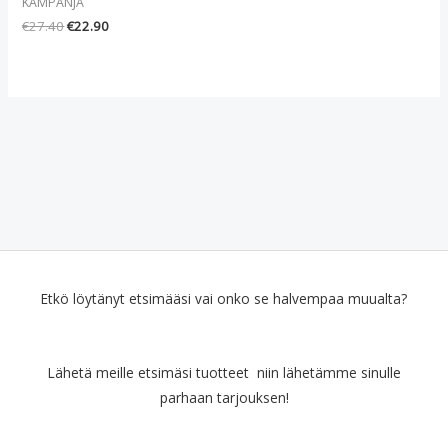
KAMPANJA
€
27.40
€
22.90
Etkö löytänyt etsimääsi vai onko se halvempaa muualta?
Lähetä meille etsimäsi tuotteet niin lähetämme sinulle
parhaan tarjouksen!