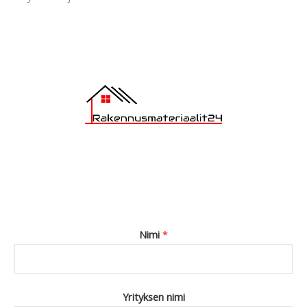
g
e
*
Nimi
*
Yrityksen nimi