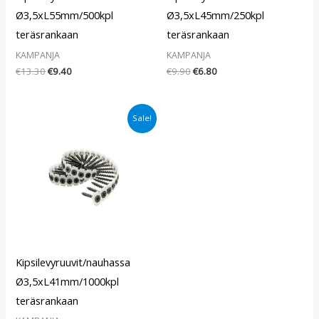
Ø3,5xL55mm/500kpl
Ø3,5xL45mm/250kpl
teräsrankaan
teräsrankaan
KAMPANJA
KAMPANJA
€
13.30
€
9.40
€
9.90
€
6.80
Alkuperäinen
Nykyinen
Sale!
hinta
hinta
oli:
on:
€27.40.
€22.90.
Kipsilevyruuvit/nauhassa
Ø3,5xL41mm/1000kpl
teräsrankaan