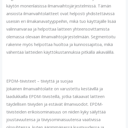
käytön monenlaisissa ilmanvaihtojärjestelmissä. Tämän
ansiosta ilmanvaihtolaitteet ovat helposti yhdistettävissä
useisiin eri ilmakanavatyyppeihin, mikä tuo käyttäjälle lisää
valinnanvaraa ja helpottaa laitteen yhteensovittamista
olemassa olevaan ilmanvaihtojärjestelmään. Segmentoitu
rakenne myös helpottaa huoltoa ja kunnossapitoa, mikä
vähentää laitteiden käyttökustannuksia pitkällä aikavälillä.
EPDM-tiivisteet – tiiviyttä ja suojaa
Jokainen ilmanvaihtolaite on varustettu kestävillä ja
laadukkailla EPDM-tiivisteillä, jotka takaavat laitteen
täydellisen tiiviyden ja estävät ilmanvuodot. EPDM-
tiivisteiden erikoisominaisuus on niiden kyky säilyttää
joustavuutensa ja tiiviysominaisuutensa vaativissa
olosuhteissa, kuten äärimmäisessä kuumuudessa ja