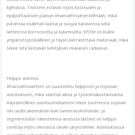
kylmässä. Tiivisteet estävät myös kosteuden ja
epäpuhtauksien pääsyn ilmanvaihtojärjestelmään, mikä
parantaa sisäilman laatua ja suojaa kanavistoa sekä
laitteistoa korroosiolta ja kulumiselta. EPDM on lisäksi
ympäristöystävällinen ja täysin kierrätettävä materiaali, mikä
tekee siitä kestävän kehityksen mukaisen ratkaisun.
Helppo asennus
Ilmanvaihtolaitteet on suunniteltu helppoon ja nopeaan
asennukseen, mikä säästää aikaa ja työvoimakustannuksia.
Käytännöllinen asennusmekanismi tekee tuotteesta sopivan
niin uudisrakennuksiin kuin saneerauskohteisiin, ja
segmentoidun rakenteensa ansiosta laitteet on helppo
sovittaa myös olemassa oleviin järjestelmiin. Asennuksessa