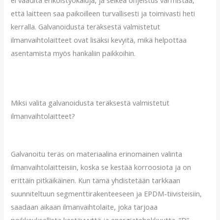
ei vaadita erikoistyökaluja, ja selkeä ohjeistus varmistaa,
että laitteen saa paikoilleen turvallisesti ja toimivasti heti
kerralla. Galvanoidusta teräksestä valmistetut
ilmanvaihtolaitteet ovat lisäksi kevyitä, mikä helpottaa
asentamista myös hankaliin paikkoihin.
Miksi valita galvanoidusta teräksestä valmistetut
ilmanvaihtolaitteet?
Galvanoitu teräs on materiaalina erinomainen valinta
ilmanvaihtolaitteisiin, koska se kestää korroosiota ja on
erittäin pitkäikäinen. Kun tämä yhdistetään tarkkaan
suunniteltuun segmenttirakenteeseen ja EPDM-tiivisteisiin,
saadaan aikaan ilmanvaihtolaite, joka tarjoaa