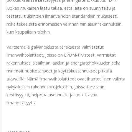
poikkeuksellista kestävyyttä ja energiatehokkuutta. ”D” -
luokan mukainen laatu takaa, että laite on suunniteltu ja
testattu tiukimpien ilmanvaihdon standardien mukaisesti,
mikä tekee siitä erinomaisen valinnan niin asuinrakennuksiin
kuin kaupallisiin tiloihin.
Valitsemalla galvanoidusta teräksestä valmistetut
ilmanvaihtolaitteet, joissa on EPDM-tiivisteet, varmistat
rakennuksesi sisäilman laadun ja energiatehokkuuden sekä
minimoit huoltotarpeet ja käyttökustannukset pitkällä
aikavälillä. Nämä ilmanvaihtolaitteet ovat ihanteellinen valinta
nykyaikaisiin rakennusprojekteihin, joissa tarvitaan
kestävyyttä, helppoa asennusta ja luotettavaa
ilmanpitävyyttä.