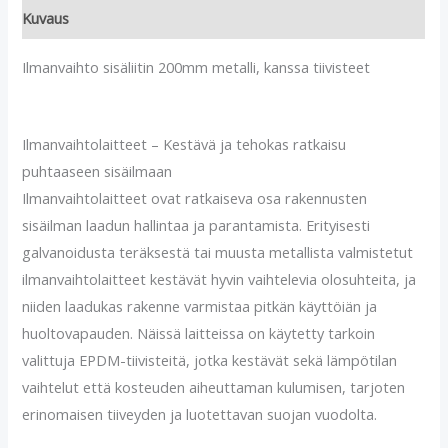
Kuvaus
Ilmanvaihto sisäliitin 200mm metalli, kanssa tiivisteet
Ilmanvaihtolaitteet – Kestävä ja tehokas ratkaisu
puhtaaseen sisäilmaan
Ilmanvaihtolaitteet ovat ratkaiseva osa rakennusten
sisäilman laadun hallintaa ja parantamista. Erityisesti
galvanoidusta teräksestä tai muusta metallista valmistetut
ilmanvaihtolaitteet kestävät hyvin vaihtelevia olosuhteita, ja
niiden laadukas rakenne varmistaa pitkän käyttöiän ja
huoltovapauden. Näissä laitteissa on käytetty tarkoin
valittuja EPDM-tiivisteitä, jotka kestävät sekä lämpötilan
vaihtelut että kosteuden aiheuttaman kulumisen, tarjoten
erinomaisen tiiveyden ja luotettavan suojan vuodolta.