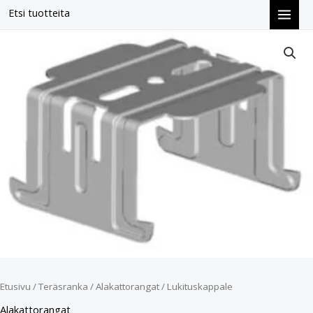
Siirry
Etsi tuotteita
sisältöön
Lukituskappale
määrä
Etusivu
/
Teräsranka
/
Alakattorangat
/ Lukituskappale
Alakattorangat