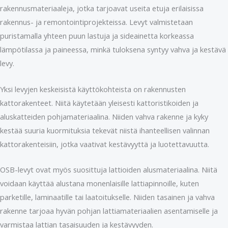
rakennusmateriaaleja, jotka tarjoavat useita etuja erilaisissa
rakennus- ja remontointiprojekteissa. Levyt valmistetaan
puristamalla yhteen puun lastuja ja sideainetta korkeassa
lämpötilassa ja paineessa, minkä tuloksena syntyy vahva ja kestävä
levy.
Yksi levyjen keskeisistä käyttökohteista on rakennusten
kattorakenteet. Niitä käytetään yleisesti kattoristikoiden ja
aluskatteiden pohjamateriaalina. Niiden vahva rakenne ja kyky
kestää suuria kuormituksia tekevät niistä ihanteellisen valinnan
kattorakenteisiin, jotka vaativat kestävyyttä ja luotettavuutta.
OSB-levyt ovat myös suosittuja lattioiden alusmateriaalina. Niitä
voidaan käyttää alustana monenlaisille lattiapinnoille, kuten
parketille, laminaatille tai laatoitukselle. Niiden tasainen ja vahva
rakenne tarjoaa hyvän pohjan lattiamateriaalien asentamiselle ja
varmistaa lattian tasaisuuden ja kestävyyden.