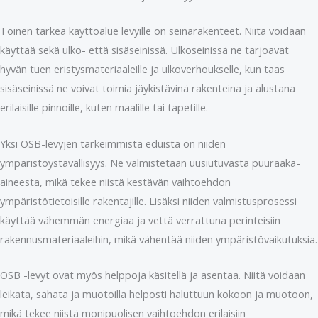
Toinen tärkeä käyttöalue levyille on seinärakenteet. Niitä voidaan
käyttää sekä ulko- että sisäseinissä. Ulkoseinissä ne tarjoavat
hyvän tuen eristysmateriaaleille ja ulkoverhoukselle, kun taas
sisäseinissä ne voivat toimia jäykistävinä rakenteina ja alustana
erilaisille pinnoille, kuten maalille tai tapetille.
Yksi OSB-levyjen tärkeimmistä eduista on niiden
ympäristöystävällisyys. Ne valmistetaan uusiutuvasta puuraaka-
aineesta, mikä tekee niistä kestävän vaihtoehdon
ympäristötietoisille rakentajille. Lisäksi niiden valmistusprosessi
käyttää vähemmän energiaa ja vettä verrattuna perinteisiin
rakennusmateriaaleihin, mikä vähentää niiden ympäristövaikutuksia.
OSB -levyt ovat myös helppoja käsitellä ja asentaa. Niitä voidaan
leikata, sahata ja muotoilla helposti haluttuun kokoon ja muotoon,
mikä tekee niistä monipuolisen vaihtoehdon erilaisiin