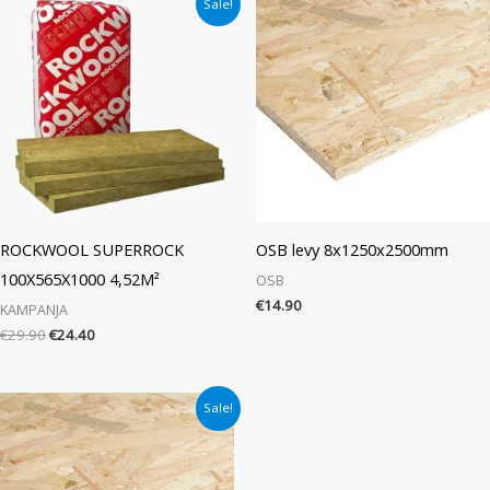
Sale!
hinta
hinta
oli:
on:
€29.90.
€24.40.
ROCKWOOL SUPERROCK
OSB levy 8x1250x2500mm
100X565X1000 4,52M²
OSB
€
14.90
KAMPANJA
€
29.90
€
24.40
Alkuperäinen
Nykyinen
Sale!
hinta
hinta
oli:
on:
€18.40.
€15.40.