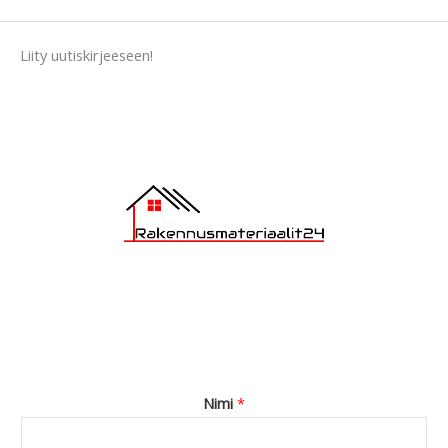
s
a
Liity uutiskirjeeseen!
g
e
*
Nimi
*