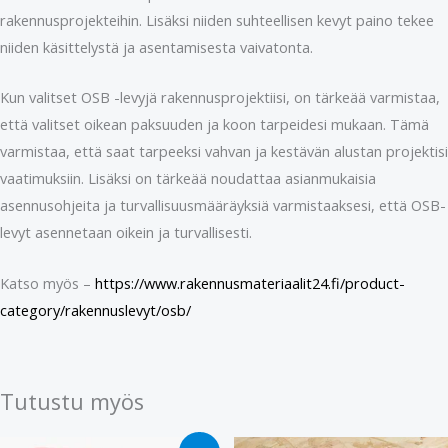
rakennusprojekteihin. Lisäksi niiden suhteellisen kevyt paino tekee
niiden käsittelystä ja asentamisesta vaivatonta.
Kun valitset OSB -levyjä rakennusprojektiisi, on tärkeää varmistaa,
että valitset oikean paksuuden ja koon tarpeidesi mukaan. Tämä
varmistaa, että saat tarpeeksi vahvan ja kestävän alustan projektisi
vaatimuksiin. Lisäksi on tärkeää noudattaa asianmukaisia ​​
asennusohjeita ja turvallisuusmääräyksiä varmistaaksesi, että OSB-
levyt asennetaan oikein ja turvallisesti.
Katso myös –
https://www.rakennusmateriaalit24.fi/product-
category/rakennuslevyt/osb/
Tutustu myös
Alkuperäinen
Nykyinen