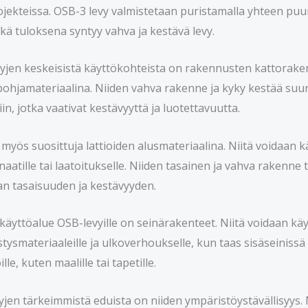
jekteissa. OSB-3 levy valmistetaan puristamalla yhteen puun
kä tuloksena syntyy vahva ja kestävä levy.
yjen keskeisistä käyttökohteista on rakennusten kattorakente
pohjamateriaalina. Niiden vahva rakenne ja kyky kestää suuri
in, jotka vaativat kestävyyttä ja luotettavuutta.
myös suosittuja lattioiden alusmateriaalina. Niitä voidaan kä
inaatille tai laatoitukselle. Niiden tasainen ja vahva rakenne
ian tasaisuuden ja kestävyyden.
äyttöalue OSB-levyille on seinärakenteet. Niitä voidaan käyt
tysmateriaaleille ja ulkoverhoukselle, kun taas sisäseinissä 
ille, kuten maalille tai tapetille.
vyjen tärkeimmistä eduista on niiden ympäristöystävällisyys