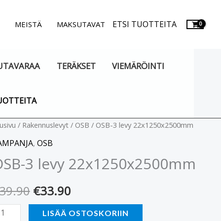
ETSI TUOTTEITA
.
MEISTÄ
MAKSUTAVAT
UTAVARAA
TERÄKSET
VIEMÄRÖINTI
UOTTEITA
SB-
usivu
/
Rakennuslevyt
/
OSB
/ OSB-3 levy 22x1250x2500mm
Alkuperäinen
Nykyinen
AMPANJA
,
OSB
hinta
hinta
vy
OSB-3 levy 22x1250x2500mm
2x1250x2500mm
oli:
on:
äärä
39.90
€
33.90
€39.90.
€33.90.
LISÄÄ OSTOSKORIIN