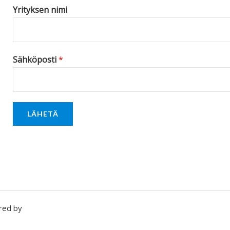
Yrityksen nimi
Sähköposti
*
LÄHETÄ
red by