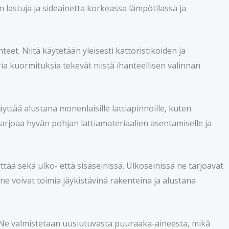
 lastuja ja sideainetta korkeassa lämpötilassa ja
et. Niitä käytetään yleisesti kattoristikoiden ja
a kuormituksia tekevät niistä ihanteellisen valinnan
yttää alustana monenlaisille lattiapinnoille, kuten
 tarjoaa hyvän pohjan lattiamateriaalien asentamiselle ja
tää sekä ulko- että sisäseinissä. Ulkoseinissä ne tarjoavat
ne voivat toimia jäykistävinä rakenteina ja alustana
. Ne valmistetaan uusiutuvasta puuraaka-aineesta, mikä