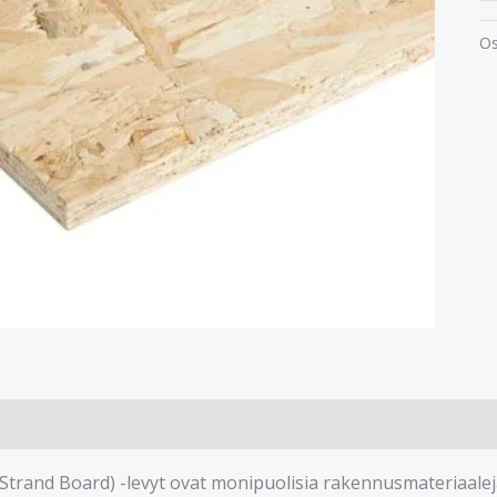
Os
trand Board) -levyt ovat monipuolisia rakennusmateriaaleja, 