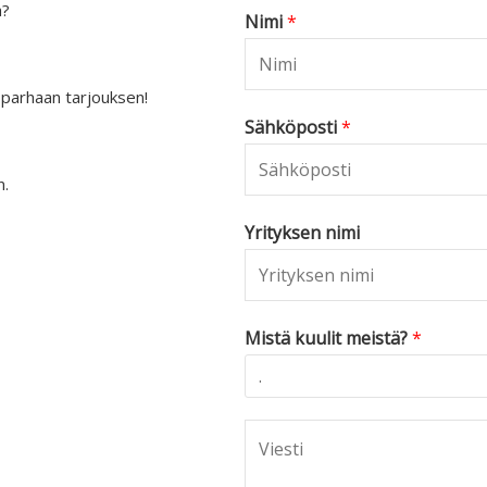
a?
Nimi
*
 parhaan tarjouksen!
Sähköposti
*
n.
Yrityksen nimi
Mistä kuulit meistä?
*
C
o