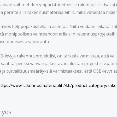
estävän vaihtoehdon ympäristötietoisille rakentajille. Lisäk
na perinteisiin rakennusmateriaaleihin, mikä vähentää niide
 myös helppoja käsitellä ja asentaa. Niitä voidaan leikata, 
stä monipuolisen vaihtoehdon erilaisiin rakennusprojekteihin
 asentamisesta vaivatonta.
SB-levyjä rakennusprojektiisi, on tärkeää varmistaa, että v
 saat tarpeeksi vahvan ja kestävän alustan projektisi vaatim
ja turvallisuusmääräyksiä varmistaaksesi, että OSB-levyt ase
ttps://www.rakennusmateriaalit24.fi/product-category/rak
myös