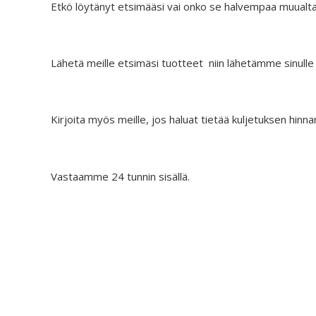
Etkö löytänyt etsimääsi vai onko se halvempaa muualt
Lähetä meille etsimäsi tuotteet niin lähetämme sinulle
Kirjoita myös meille, jos haluat tietää kuljetuksen hinna
Vastaamme 24 tunnin sisällä.