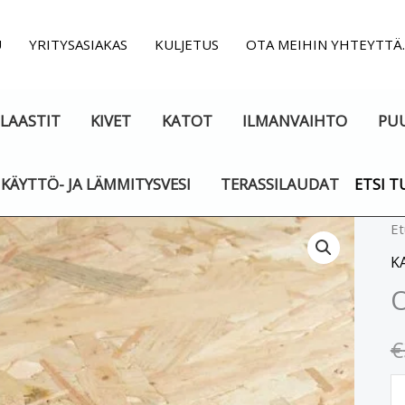
U
YRITYSASIAKAS
KULJETUS
OTA MEIHIN YHTEYTTÄ
LAASTIT
KIVET
KATOT
ILMANVAIHTO
PU
KÄYTTÖ- JA LÄMMITYSVESI
TERASSILAUDAT
ETSI T
O
Et
3
K
le
2
m
€