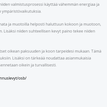
si niiden valmistusprosessi käyttää vähemmän energiaa ja
n ympäristövaikutuksia.
sahata ja muotoilla helposti haluttuun kokoon ja muotoon,
. Lisäksi niiden suhteellisen kevyt paino tekee niiden
alitset oikean paksuuden ja koon tarpeidesi mukaan. Tämä
uksiin. Lisäksi on tärkeää noudattaa asianmukaisia ​​
nnetaan oikein ja turvallisesti.
ennuslevyt/osb/