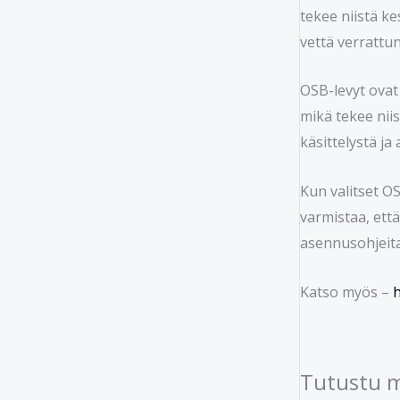
tekee niistä k
vettä verrattu
OSB-levyt ovat
mikä tekee nii
käsittelystä ja
Kun valitset O
varmistaa, että
asennusohjeita 
Katso myös –
h
Tutustu 