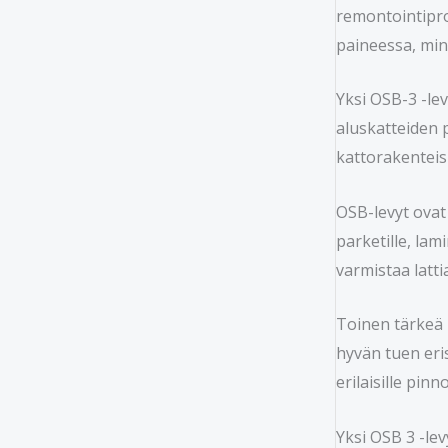
remontointipro
paineessa, min
Yksi OSB-3 -lev
aluskatteiden 
kattorakenteisi
OSB-levyt ovat 
parketille, lam
varmistaa latt
Toinen tärkeä k
hyvän tuen eris
erilaisille pinno
Yksi OSB 3 -le