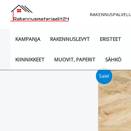
Siirry
sisältöön
RAKENNUSPALVEL
KAMPANJA
RAKENNUSLEVYT
ERISTEET
KIINNIKKEET
MUOVIT, PAPERIT
SÄHKÖ
Sale!