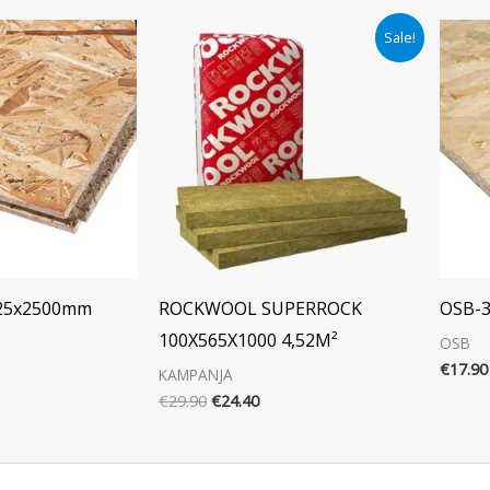
Alkuperäinen
Nykyinen
Sale!
hinta
hinta
oli:
on:
€29.90.
€24.40.
25x2500mm
ROCKWOOL SUPERROCK
OSB-3
100X565X1000 4,52M²
OSB
€
17.90
KAMPANJA
€
29.90
€
24.40