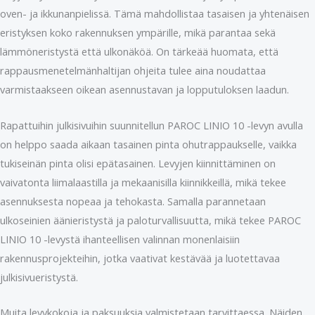
oven- ja ikkunanpielissä. Tämä mahdollistaa tasaisen ja yhtenäisen
eristyksen koko rakennuksen ympärille, mikä parantaa sekä
lämmöneristystä että ulkonäköä. On tärkeää huomata, että
rappausmenetelmänhaltijan ohjeita tulee aina noudattaa
varmistaakseen oikean asennustavan ja lopputuloksen laadun.
Rapattuihin julkisivuihin suunnitellun PAROC LINIO 10 -levyn avulla
on helppo saada aikaan tasainen pinta ohutrappaukselle, vaikka
tukiseinän pinta olisi epätasainen. Levyjen kiinnittäminen on
vaivatonta liimalaastilla ja mekaanisilla kiinnikkeillä, mikä tekee
asennuksesta nopeaa ja tehokasta. Samalla parannetaan
ulkoseinien äänieristystä ja paloturvallisuutta, mikä tekee PAROC
LINIO 10 -levystä ihanteellisen valinnan monenlaisiin
rakennusprojekteihin, jotka vaativat kestävää ja luotettavaa
julkisivueristystä.
Muita levykokoja ja paksuuksia valmistetaan tarvittaessa. Näiden