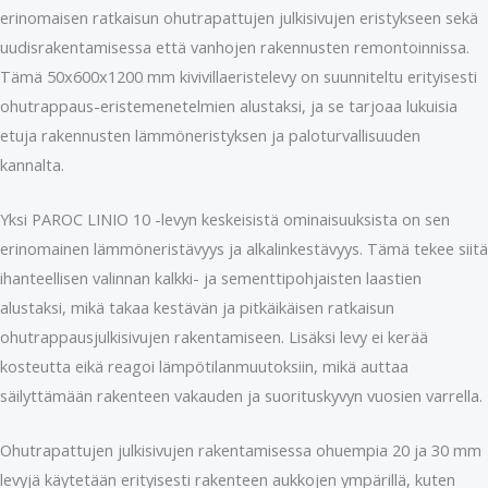
erinomaisen ratkaisun ohutrapattujen julkisivujen eristykseen sekä
uudisrakentamisessa että vanhojen rakennusten remontoinnissa.
Tämä 50x600x1200 mm kivivillaeristelevy on suunniteltu erityisesti
ohutrappaus-eristemenetelmien alustaksi, ja se tarjoaa lukuisia
etuja rakennusten lämmöneristyksen ja paloturvallisuuden
kannalta.
Yksi PAROC LINIO 10 -levyn keskeisistä ominaisuuksista on sen
erinomainen lämmöneristävyys ja alkalinkestävyys. Tämä tekee siitä
ihanteellisen valinnan kalkki- ja sementtipohjaisten laastien
alustaksi, mikä takaa kestävän ja pitkäikäisen ratkaisun
ohutrappausjulkisivujen rakentamiseen. Lisäksi levy ei kerää
kosteutta eikä reagoi lämpötilanmuutoksiin, mikä auttaa
säilyttämään rakenteen vakauden ja suorituskyvyn vuosien varrella.
Ohutrapattujen julkisivujen rakentamisessa ohuempia 20 ja 30 mm
levyjä käytetään erityisesti rakenteen aukkojen ympärillä, kuten