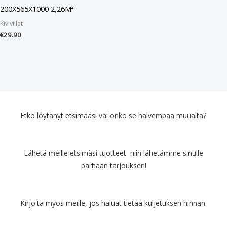
200X565X1000 2,26M²
Kivivillat
€
29.90
Etkö löytänyt etsimääsi vai onko se halvempaa muualta?
Lähetä meille etsimäsi tuotteet niin lähetämme sinulle
parhaan tarjouksen!
Kirjoita myös meille, jos haluat tietää kuljetuksen hinnan.