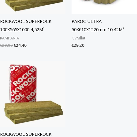
ROCKWOOL SUPERROCK
PAROC ULTRA
100X565X1000 4,52M²
50X610X1220mm 10,42M²
KAMPANJA
Kivivillat
€
29.90
€
24.40
€
29.20
ROCKWOOL SUPERROCK