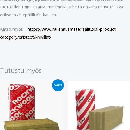
tuotteiden toimitusaika, minimierä ja hinta on aina neuvoteltava
erikseen aluepäällikön kanssa.
Katso myös –
https://www.rakennusmateriaalit24.fi/product-
category/eristeet/kivivillat/
Tutustu myös
Alkuperäinen
Nykyinen
Sale!
hinta
hinta
oli:
on:
€29.90.
€24.40.