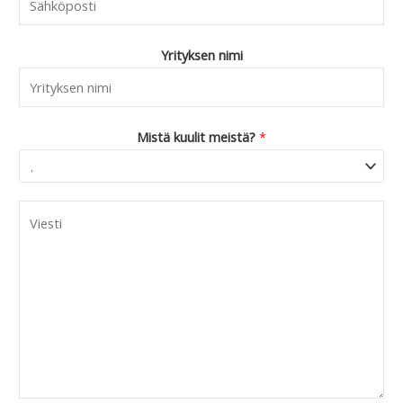
Yrityksen nimi
Mistä kuulit meistä?
*
C
o
m
m
e
n
t
o