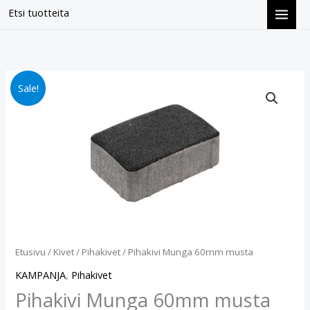
Siirry
Etsi tuotteita
sisältöön
Pihakivi
Alkuperäinen
Nykyinen
Sale!
Munga
hinta
hinta
60mm
musta
oli:
on:
määrä
€14.40.
€12.90.
Etusivu
/
Kivet
/
Pihakivet
/ Pihakivi Munga 60mm musta
KAMPANJA
,
Pihakivet
Pihakivi Munga 60mm musta