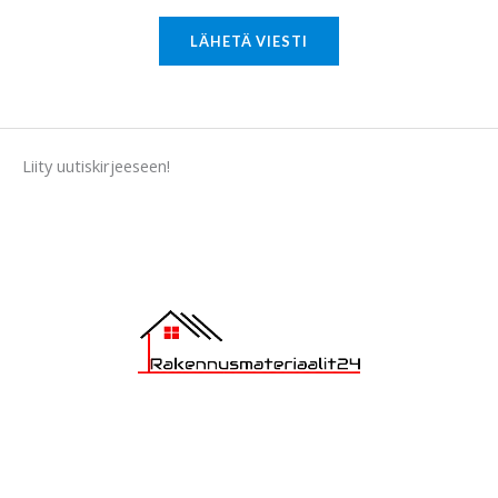
r
M
LÄHETÄ VIESTI
e
s
s
a
Liity uutiskirjeeseen!
g
e
*