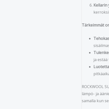
Kellarin
kerroksi
Tärkeimmät om
Tehokas 
sisäilma
Tulenkes
ja estää
Luotetta
pitkäaik
ROCKWOOL SUPER
lämpö- ja ääni
samalla kun se 