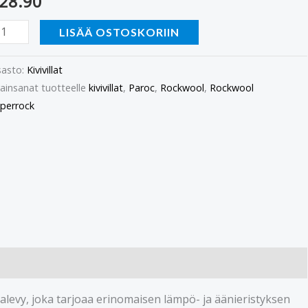
28.90
LISÄÄ OSTOSKORIIN
asto:
Kivivillat
ainsanat tuotteelle
kivivillat
,
Paroc
,
Rockwool
,
Rockwool
perrock
evy, joka tarjoaa erinomaisen lämpö- ja äänieristyksen