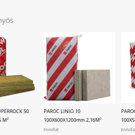
myös
PERROCK 50
PAROC LINIO 10
PARO
5 M²
100X600X1200mm 2,16M²
100X5
Kivivillat
Kivivilla