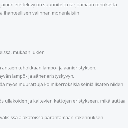
jainen eristelevy on suunniteltu tarjoamaan tehokasta
tä ihanteellisen valinnan monenlaisiin
issa, mukaan lukien:
ä antaen tehokkaan lämpö- ja äänieristyksen.
hyvän lämpö- ja ääneneristyskyvyn.
ää myös muurattuja kolmikerroksisia seiniä lisäten niiden
ullakoiden ja kaltevien kattojen eristykseen, mikä auttaa
n välisissä alakatoissa parantamaan rakennuksen