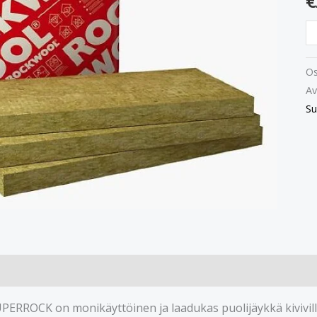
€
Os
Av
Su
ROCK on monikäyttöinen ja laadukas puolijäykkä kivivillal