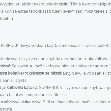
ävyyden erilaisiin rakennuskohteisiin. Tämä luonnonkivipoh
la kun se estää tehokkaasti tulen leviämisen, mikä tekee sii
teihin.
RROCK -levyä voidaan käyttää monissa eri rakennuskohte
iseinissä:
Levyä voidaan käyttää eristämään runkoväliseini
nissä:
Se soveltuu myös kehysseinien eristykseen tarjoten 
ssa kolmikerroksisessa seinässä:
Levyn avulla voidaan erist
a äänieristystä.
a ja kaltevilla katoilla:
SUPERROCK-levyä voidaan käyttää myös 
mään tasaisen lämpötilan sisätiloissa.
n välisissä alakatoissa:
Sitä voidaan käyttää myös lattioide
stystä.