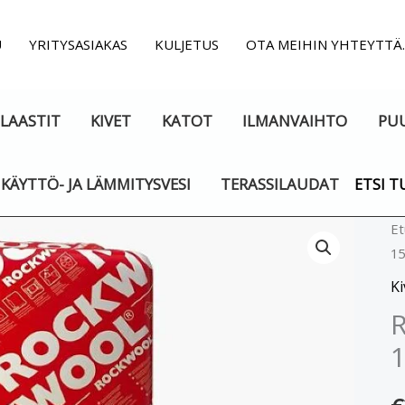
U
YRITYSASIAKAS
KULJETUS
OTA MEIHIN YHTEYTTÄ
LAASTIT
KIVET
KATOT
ILMANVAIHTO
PU
KÄYTTÖ- JA LÄMMITYSVESI
TERASSILAUDAT
ETSI T
R
Et
15
S
1
Ki
2
m