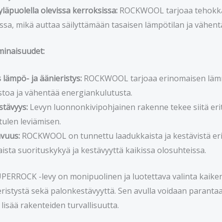
 yläpuolella olevissa kerroksissa:
ROCKWOOL tarjoaa tehokkaan
ssa, mikä auttaa säilyttämään tasaisen lämpötilan ja vähe
inaisuudet:
lämpö- ja äänieristys:
ROCKWOOL tarjoaa erinomaisen lämm
stoa ja vähentää energiankulutusta.
tävyys:
Levyn luonnonkivipohjainen rakenne tekee siitä erit
 tulen leviämisen.
vuus:
ROCKWOOL on tunnettu laadukkaista ja kestävistä eris
aista suorituskykyä ja kestävyyttä kaikissa olosuhteissa.
ROCK -levy on monipuolinen ja luotettava valinta kaikenla
eristystä sekä palonkestävyyttä. Sen avulla voidaan parant
lisää rakenteiden turvallisuutta.