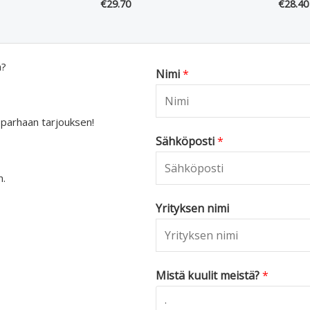
€
29.70
€
28.40
a?
Nimi
*
 parhaan tarjouksen!
Sähköposti
*
n.
Yrityksen nimi
Mistä kuulit meistä?
*