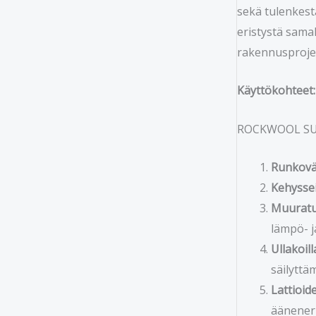
sekä tulenkest
eristystä samal
rakennusprojek
Käyttökohteet:
ROCKWOOL SUPE
Runkoväl
Kehyssei
Muuratu
lämpö- j
Ullakoill
säilyttä
Lattioide
ääneneri