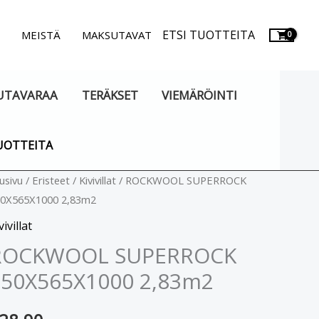
ETSI TUOTTEITA
.
MEISTÄ
MAKSUTAVAT
UTAVARAA
TERÄKSET
VIEMÄRÖINTI
UOTTEITA
OCKWOOL
usivu
/
Eristeet
/
Kivivillat
/ ROCKWOOL SUPERROCK
0X565X1000 2,83m2
UPERROCK
50X565X1000
vivillat
,83m2
ROCKWOOL SUPERROCK
äärä
150X565X1000 2,83m2