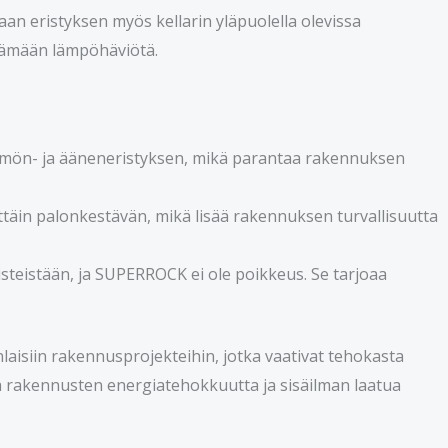
 eristyksen myös kellarin yläpuolella olevissa
ntämään lämpöhäviötä.
ön- ja ääneneristyksen, mikä parantaa rakennuksen
täin palonkestävän, mikä lisää rakennuksen turvallisuutta
teistään, ja SUPERROCK ei ole poikkeus. Se tarjoaa
isiin rakennusprojekteihin, jotka vaativat tehokasta
aa rakennusten energiatehokkuutta ja sisäilman laatua